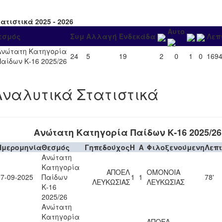
ατιστικά 2025 - 2026
Αυτο
εσμός
Συμ
Αλλαγή
Ενδεκάδα
Λεπ
Ανώτατη Κατηγορία
24
5
19
2
0
1
0
169
Παίδων Κ-16 2025/26
Αναλυτικά Στατιστικά
Ανώτατη Κατηγορία Παίδων Κ-16 2025/26
Ημερομηνία
Θεσμός
Γηπεδούχος
H
A
Φιλοξενούμενη
Λεπ
Ανώτατη
Κατηγορία
ΑΠΟΕΛ
ΟΜΟΝΟΙΑ
27-09-2025
Παίδων
1
1
78'
ΛΕΥΚΩΣΙΑΣ
ΛΕΥΚΩΣΙΑΣ
Κ-16
2025/26
Ανώτατη
Κατηγορία
ΑΠΟΕΛ