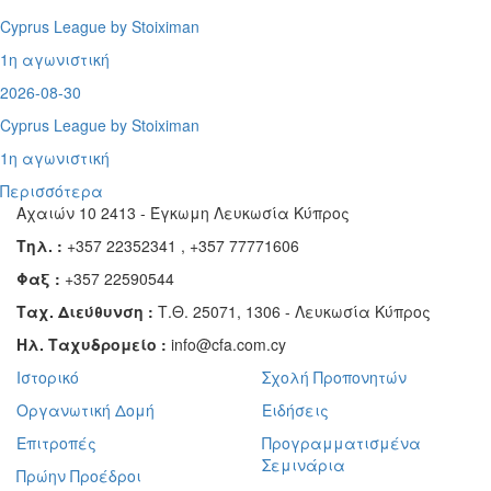
Cyprus League by Stoiximan
1η αγωνιστική
2026-08-30
Cyprus League by Stoiximan
1η αγωνιστική
Περισσότερα
Αχαιών 10 2413 - Έγκωμη Λευκωσία Κύπρος
Τηλ. :
+357 22352341 , +357 77771606
Φαξ :
+357 22590544
Ταχ. Διεύθυνση :
Τ.Θ. 25071, 1306 - Λευκωσία Κύπρος
Ηλ. Ταχυδρομείο :
info@cfa.com.cy
Ιστορικό
Σχολή Προπονητών
Οργανωτική Δομή
Ειδήσεις
Επιτροπές
Προγραμματισμένα
Σεμινάρια
Πρώην Προέδροι