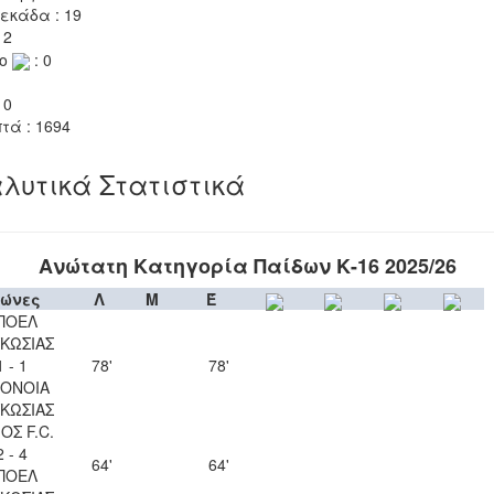
εκάδα : 19
 2
το
: 0
 0
τά : 1694
λυτικά Στατιστικά
Ανώτατη Κατηγορία Παίδων Κ-16 2025/26
ώνες
Λ
Μ
Έ
ΠΟΕΛ
ΚΩΣΙΑΣ
1 - 1
78'
78'
ΟΝΟΙΑ
ΚΩΣΙΑΣ
ΟΣ F.C.
2 - 4
64'
64'
ΠΟΕΛ