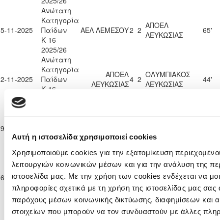
2025/26
Ανώτατη
Κατηγορία
ΑΠΟΕΛ
15-11-2025
Παίδων
ΑΕΛ ΛΕΜΕΣΟΥ
2
2
65'
ΛΕΥΚΩΣΙΑΣ
Κ-16
2025/26
Ανώτατη
Κατηγορία
ΑΠΟΕΛ
ΟΛΥΜΠΙΑΚΟΣ
22-11-2025
Παίδων
4
2
44'
ΛΕΥΚΩΣΙΑΣ
ΛΕΥΚΩΣΙΑΣ
Κ-16
2025/26
Ανώτατη
Κατηγορία
ΑΠΟΛΛΩΝΑΣ
ΑΠΟΕΛ
29-11-2025
Παίδων
1
4
90'
ΛΕΜΕΣΟΥ
ΛΕΥΚΩΣΙΑΣ
Αυτή η ιστοσελίδα χρησιμοποιεί cookies
Κ-16
2025/26
Χρησιμοποιούμε cookies για την εξατομίκευση περιεχομένο
Ανώτατη
λειτουργιών κοινωνικών μέσων και για την ανάλυση της πε
Κατηγορία
ΑΠΟΕΛ
ιστοσελίδα μας. Με την χρήση των cookies ενδέχεται να μ
06-12-2025
Παίδων
1
0
ΑΡΗΣ ΛΕΜΕΣΟΥ
82'
ΛΕΥΚΩΣΙΑΣ
Κ-16
πληροφορίες σχετικά με τη χρήση της ιστοσελίδας μας σας 
2025/26
παρόχους μέσων κοινωνικής δικτύωσης, διαφημίσεων και α
Ανώτατη
στοιχείων που μπορούν να τον συνδυαστούν με άλλες πλη
Κατηγορία