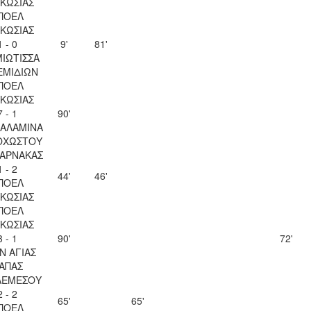
ΚΩΣΙΑΣ
ΠΟΕΛ
ΚΩΣΙΑΣ
1 - 0
9'
81'
ΙΩΤΙΣΣΑ
ΕΜΙΔΙΩΝ
ΠΟΕΛ
ΚΩΣΙΑΣ
7 - 1
90'
ΣΑΛΑΜΙΝΑ
ΟΧΩΣΤΟΥ
ΛΑΡΝΑΚΑΣ
1 - 2
44'
46'
ΠΟΕΛ
ΚΩΣΙΑΣ
ΠΟΕΛ
ΚΩΣΙΑΣ
3 - 1
90'
72'
Ν ΑΓΙΑΣ
ΑΠΑΣ
ΛΕΜΕΣΟΥ
2 - 2
65'
65'
ΠΟΕΛ