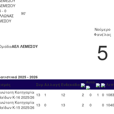
ΛΕΜΕΣΟΥ
ΛΕΜΕΣΟΥ
5 - 0
90'
ΛΛΩΝΑΣ
ΜΕΣΟΥ
Νούμερο
Φανέλας
5
Ομάδα
ΑΕΛ ΛΕΜΕΣΟΥ
ατιστικά 2025 - 2026
Αυτο
εσμός
Συμ
Αλλαγή
Ενδεκάδα
Λεπ
Ανώτατη Κατηγορία
13
1
12
2
0
1
0
108
Παίδων Κ-16 2025/26
Ανώτατη Κατηγορία
13
0
13
2
0
0
104
Παίδων Κ-15 2025/26