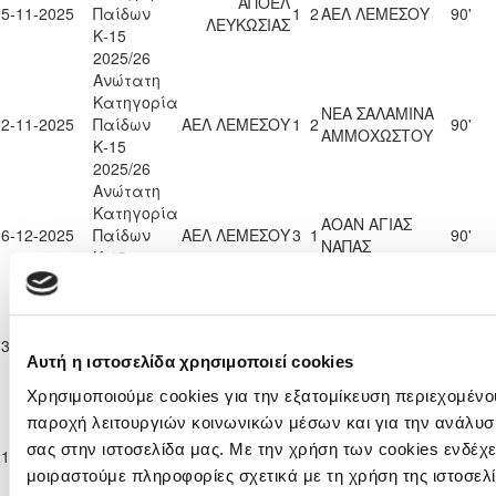
ΑΠΟΕΛ
15-11-2025
Παίδων
1
2
ΑΕΛ ΛΕΜΕΣΟΥ
90'
ΛΕΥΚΩΣΙΑΣ
Κ-15
2025/26
Ανώτατη
Κατηγορία
ΝΕΑ ΣΑΛΑΜΙΝΑ
22-11-2025
Παίδων
ΑΕΛ ΛΕΜΕΣΟΥ
1
2
90'
ΑΜΜΟΧΩΣΤΟΥ
Κ-15
2025/26
Ανώτατη
Κατηγορία
ΑΟΑΝ ΑΓΙΑΣ
06-12-2025
Παίδων
ΑΕΛ ΛΕΜΕΣΟΥ
3
1
90'
ΝΑΠΑΣ
Κ-15
2025/26
Ανώτατη
Κατηγορία
ΚΑΡΜΙΩΤΙΣΣΑ
13-12-2025
Παίδων
0
5
ΑΕΛ ΛΕΜΕΣΟΥ
90'
ΠΟΛΕΜΙΔΙΩΝ
Αυτή η ιστοσελίδα χρησιμοποιεί cookies
Κ-15
2025/26
Χρησιμοποιούμε cookies για την εξατομίκευση περιεχομένου
Ανώτατη
παροχή λειτουργιών κοινωνικών μέσων και για την ανάλυσ
Κατηγορία
ΟΛΥΜΠΙΑΚΟΣ
σας στην ιστοσελίδα μας. Με την χρήση των cookies ενδέχε
21-12-2025
Παίδων
3
4
ΑΕΛ ΛΕΜΕΣΟΥ
90'
ΛΕΥΚΩΣΙΑΣ
μοιραστούμε πληροφορίες σχετικά με τη χρήση της ιστοσελ
Κ-15