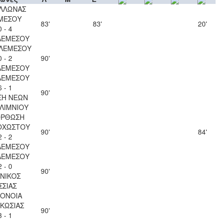
ΛΛΩΝΑΣ
ΜΕΣΟΥ
83'
83'
20'
0 - 4
ΛΕΜΕΣΟΥ
 ΛΕΜΕΣΟΥ
0 - 2
90'
ΛΕΜΕΣΟΥ
ΛΕΜΕΣΟΥ
6 - 1
90'
ΣΗ ΝΕΩΝ
ΛΙΜΝΙΟΥ
ΟΡΘΩΣΗ
ΟΧΩΣΤΟΥ
90'
84'
2 - 2
ΛΕΜΕΣΟΥ
ΛΕΜΕΣΟΥ
2 - 0
90'
ΝΙΚΟΣ
ΣΣΙΑΣ
ΟΝΟΙΑ
ΚΩΣΙΑΣ
90'
3 - 1