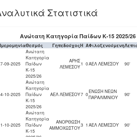
Αναλυτικά Στατιστικά
Ανώτατη Κατηγορία Παίδων Κ-15 2025/26
Ημερομηνία
Θεσμός
Γηπεδούχος
H
A
Φιλοξενούμενη
Λεπτ
Ανώτατη
Κατηγορία
ΑΡΗΣ
27-09-2025
Παίδων
1
0
ΑΕΛ ΛΕΜΕΣΟΥ
90'
ΛΕΜΕΣΟΥ
Κ-15
2025/26
Ανώτατη
Κατηγορία
ΕΝΩΣΗ ΝΕΩΝ
04-10-2025
Παίδων
ΑΕΛ ΛΕΜΕΣΟΥ
7
0
90'
ΠΑΡΑΛΙΜΝΙΟΥ
Κ-15
2025/26
Ανώτατη
Κατηγορία
ΑΝΟΡΘΩΣΗ
11-10-2025
Παίδων
3
1
ΑΕΛ ΛΕΜΕΣΟΥ
90'
ΑΜΜΟΧΩΣΤΟΥ
Κ-15