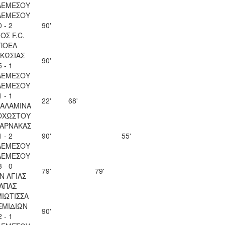
ΛΕΜΕΣΟΥ
ΛΕΜΕΣΟΥ
0 - 2
90'
ΟΣ F.C.
ΠΟΕΛ
ΚΩΣΙΑΣ
90'
5 - 1
ΛΕΜΕΣΟΥ
ΛΕΜΕΣΟΥ
1 - 1
22'
68'
ΣΑΛΑΜΙΝΑ
ΟΧΩΣΤΟΥ
ΛΑΡΝΑΚΑΣ
1 - 2
90'
55'
ΛΕΜΕΣΟΥ
ΛΕΜΕΣΟΥ
3 - 0
79'
79'
Ν ΑΓΙΑΣ
ΑΠΑΣ
ΙΩΤΙΣΣΑ
ΕΜΙΔΙΩΝ
90'
2 - 1