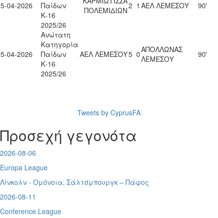
ΚΑΡΜΙΩΤΙΣΣΑ
15-04-2026
Παίδων
2
1
ΑΕΛ ΛΕΜΕΣΟΥ
90'
ΠΟΛΕΜΙΔΙΩΝ
Κ-16
2025/26
Ανώτατη
Κατηγορία
ΑΠΟΛΛΩΝΑΣ
25-04-2026
Παίδων
ΑΕΛ ΛΕΜΕΣΟΥ
5
0
90'
ΛΕΜΕΣΟΥ
Κ-16
2025/26
Tweets by CyprusFA
Προσεχή γεγονότα
2026-08-06
Europa League
Λίνκολν - Ομόνοια
,
Σάλτσμπουργκ – Πάφος
2026-08-11
Conference League