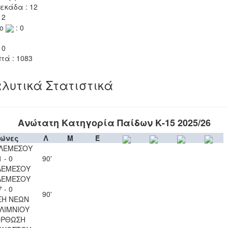
εκάδα : 12
 2
το
: 0
 0
τά : 1083
λυτικά Στατιστικά
Ανώτατη Κατηγορία Παίδων Κ-15 2025/26
ώνες
Λ
Μ
Έ
 ΛΕΜΕΣΟΥ
1 - 0
90'
ΛΕΜΕΣΟΥ
ΛΕΜΕΣΟΥ
7 - 0
90'
ΣΗ ΝΕΩΝ
ΛΙΜΝΙΟΥ
ΟΡΘΩΣΗ