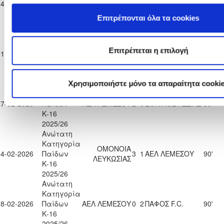
24-01-2026
Παίδων
ΑΕΛ ΛΕΜΕΣΟΥ
6
1
90'
ΠΑΡΑΛΙΜΝΙΟΥ
Κ-16
Επιτρέπονται όλα τα cookies
2025/26
Ανώτατη
Κατηγορία
ΑΝΟΡΘΩΣΗ
Επιτρέπεται η επιλογή
31-01-2026
Παίδων
2
2
ΑΕΛ ΛΕΜΕΣΟΥ
90'
ΑΜΜΟΧΩΣΤΟΥ
Κ-16
2025/26
Ανώτατη
Χρησιμοποιήστε μόνο τα απαραίτητα cooki
Κατηγορία
07-02-2026
Παίδων
ΑΕΛ ΛΕΜΕΣΟΥ
2
0
ΕΘΝΙΚΟΣ ΑΣΣΙΑΣ
90'
Κ-16
2025/26
Ανώτατη
Κατηγορία
ΟΜΟΝΟΙΑ
14-02-2026
Παίδων
3
1
ΑΕΛ ΛΕΜΕΣΟΥ
90'
ΛΕΥΚΩΣΙΑΣ
Κ-16
2025/26
Ανώτατη
Κατηγορία
28-02-2026
Παίδων
ΑΕΛ ΛΕΜΕΣΟΥ
0
2
ΠΑΦΟΣ F.C.
90'
Κ-16
2025/26