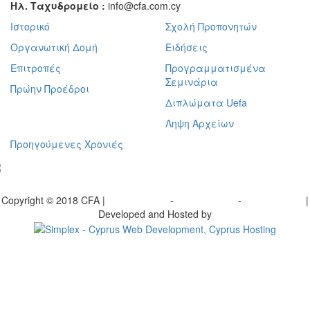
Ηλ. Ταχυδρομείο :
info@cfa.com.cy
Ιστορικό
Σχολή Προπονητών
Οργανωτική Δομή
Ειδήσεις
Επιτροπές
Προγραμματισμένα
Σεμινάρια
Πρώην Προέδροι
Διπλώματα Uefa
Ληψη Αρχείων
Προηγούμενες Χρονιές
γραφείτε στο ενημερωτικό μας δελτίο
Copyright © 2018 CFA |
Privacy policy
-
Terms of Use
-
Cookie Policy
|
Developed and Hosted by
Change your consent