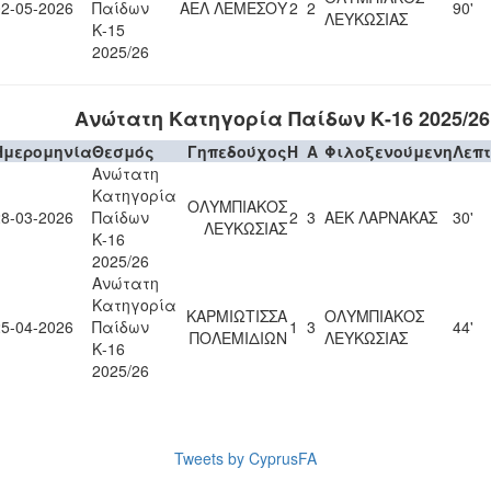
02-05-2026
Παίδων
ΑΕΛ ΛΕΜΕΣΟΥ
2
2
90'
ΛΕΥΚΩΣΙΑΣ
Κ-15
2025/26
Ανώτατη Κατηγορία Παίδων Κ-16 2025/26
Ημερομηνία
Θεσμός
Γηπεδούχος
H
A
Φιλοξενούμενη
Λεπ
Ανώτατη
Κατηγορία
ΟΛΥΜΠΙΑΚΟΣ
28-03-2026
Παίδων
2
3
ΑΕΚ ΛΑΡΝΑΚΑΣ
30'
ΛΕΥΚΩΣΙΑΣ
Κ-16
2025/26
Ανώτατη
Κατηγορία
ΚΑΡΜΙΩΤΙΣΣΑ
ΟΛΥΜΠΙΑΚΟΣ
25-04-2026
Παίδων
1
3
44'
ΠΟΛΕΜΙΔΙΩΝ
ΛΕΥΚΩΣΙΑΣ
Κ-16
2025/26
Tweets by CyprusFA