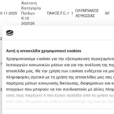
Ανώτατη
Κατηγορία
ΟΛΥΜΠΙΑΚΟΣ
15-11-2025
Παίδων
ΠΑΦΟΣ F.C.
1
1
90'
ΛΕΥΚΩΣΙΑΣ
Κ-15
2025/26
Ανώτατη
Κατηγορία
ΟΛΥΜΠΙΑΚΟΣ
ΑΠΟΕΛ
22-11-2025
Παίδων
1
5
90'
ΛΕΥΚΩΣΙΑΣ
ΛΕΥΚΩΣΙΑΣ
Κ-15
2025/26
Αυτή η ιστοσελίδα χρησιμοποιεί cookies
Ανώτατη
Κατηγορία
Χρησιμοποιούμε cookies για την εξατομίκευση περιεχομένο
ΟΛΥΜΠΙΑΚΟΣ
07-12-2025
Παίδων
2
1
ΑΕΚ ΛΑΡΝΑΚΑΣ
90'
λειτουργιών κοινωνικών μέσων και για την ανάλυση της πε
ΛΕΥΚΩΣΙΑΣ
Κ-15
ιστοσελίδα μας. Με την χρήση των cookies ενδέχεται να μ
2025/26
πληροφορίες σχετικά με τη χρήση της ιστοσελίδας μας σας 
Ανώτατη
παρόχους μέσων κοινωνικής δικτύωσης, διαφημίσεων και α
Κατηγορία
ΑΟΑΝ ΑΓΙΑΣ
ΟΛΥΜΠΙΑΚΟΣ
13-12-2025
Παίδων
2
2
90'
στοιχείων που μπορούν να τον συνδυαστούν με άλλες πλη
ΝΑΠΑΣ
ΛΕΥΚΩΣΙΑΣ
Κ-15
εσείς τους παρέχετε ή που έχουν συλλέξει από τη χρήση τ
2025/26
από εσάς. Μπορείτε να μάθετε περισσότερα σχετικά με τη
Ανώτατη
Cookies διαβάζοντας την Πολιτική Cookies κάνοντας κλικ
ε
Κατηγορία
ΟΛΥΜΠΙΑΚΟΣ