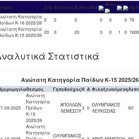
Αυτο
εσμός
Συμ
Αλλαγή
Ενδεκάδα
Λεπ
Ανώτατη Κατηγορία
2
2
0
0
0
0
76
Παίδων Κ-16 2025/26
Ανώτατη Κατηγορία
20
0
20
3
0
1
0
160
Παίδων Κ-15 2025/26
Αναλυτικά Στατιστικά
Ανώτατη Κατηγορία Παίδων Κ-15 2025/26
Ημερομηνία
Θεσμός
Γηπεδούχος
H
A
Φιλοξενούμενη
Λεπ
Ανώτατη
Κατηγορία
ΑΠΟΛΛΩΝ
ΟΛΥΜΠΙΑΚΟΣ
27-09-2025
Παίδων
3
0
90'
ΛΕΜΕΣΟΥ
ΛΕΥΚΩΣΙΑΣ
Κ-15
2025/26
Ανώτατη
Κατηγορία
ΟΛΥΜΠΙΑΚΟΣ
04-10-2025
Παίδων
0
3
ΑΡΗΣ ΛΕΜΕΣΟΥ
90'