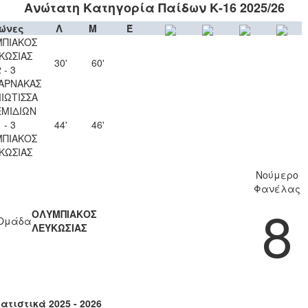
Ανώτατη Κατηγορία Παίδων Κ-16 2025/26
ώνες
Λ
Μ
Έ
ΠΙΑΚΟΣ
ΚΩΣΙΑΣ
30'
60'
 - 3
ΑΡΝΑΚΑΣ
ΙΩΤΙΣΣΑ
ΜΙΔΙΩΝ
 - 3
44'
46'
ΠΙΑΚΟΣ
ΚΩΣΙΑΣ
Νούμερο
Φανέλας
8
ΟΛΥΜΠΙΑΚΟΣ
Ομάδα
ΛΕΥΚΩΣΙΑΣ
ατιστικά 2025 - 2026