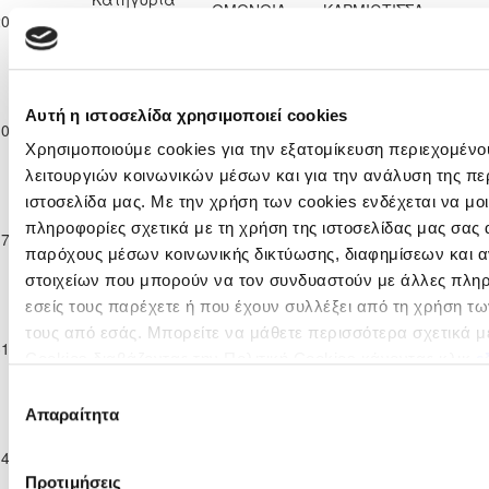
ΟΜΟΝΟΙΑ
ΚΑΡΜΙΩΤΙΣΣΑ
20-12-2025
Παίδων
2
1
52'
ΛΕΥΚΩΣΙΑΣ
ΠΟΛΕΜΙΔΙΩΝ
Κ-15
2025/26
Ανώτατη
Κατηγορία
Αυτή η ιστοσελίδα χρησιμοποιεί cookies
ΟΜΟΝΟΙΑ
10-01-2026
Παίδων
ΠΑΦΟΣ F.C.
2
3
90'
ΛΕΥΚΩΣΙΑΣ
Χρησιμοποιούμε cookies για την εξατομίκευση περιεχομένο
Κ-15
2025/26
λειτουργιών κοινωνικών μέσων και για την ανάλυση της πε
Ανώτατη
ιστοσελίδα μας. Με την χρήση των cookies ενδέχεται να μ
Κατηγορία
ΑΠΟΕΛ
ΟΜΟΝΟΙΑ
πληροφορίες σχετικά με τη χρήση της ιστοσελίδας μας σας 
17-01-2026
Παίδων
1
0
62'
ΛΕΥΚΩΣΙΑΣ
ΛΕΥΚΩΣΙΑΣ
παρόχους μέσων κοινωνικής δικτύωσης, διαφημίσεων και α
Κ-15
στοιχείων που μπορούν να τον συνδυαστούν με άλλες πλη
2025/26
Ανώτατη
εσείς τους παρέχετε ή που έχουν συλλέξει από τη χρήση τ
Κατηγορία
τους από εσάς. Μπορείτε να μάθετε περισσότερα σχετικά μ
ΑΕΚ
ΟΜΟΝΟΙΑ
31-01-2026
Παίδων
0
2
90'
ΛΑΡΝΑΚΑΣ
ΛΕΥΚΩΣΙΑΣ
Cookies διαβάζοντας την Πολιτική Cookies κάνοντας κλικ
ε
Κ-15
2025/26
Επιλογή
Ανώτατη
Απαραίτητα
συγκατάθεσης
Κατηγορία
ΟΜΟΝΟΙΑ
14-02-2026
Παίδων
ΑΕΛ ΛΕΜΕΣΟΥ
3
1
53'
ΛΕΥΚΩΣΙΑΣ
Κ-15
Προτιμήσεις