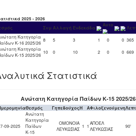
ατιστικά 2025 - 2026
Αυτο
εσμός
Συμ
Αλλαγή
Ενδεκάδα
Λεπ
Ανώτατη Κατηγορία
8
5
3
1
0
0
365
Παίδων Κ-16 2025/26
Ανώτατη Κατηγορία
10
0
10
2
0
0
669
Παίδων Κ-15 2025/26
Αναλυτικά Στατιστικά
Ανώτατη Κατηγορία Παίδων Κ-15 2025/26
Ημερομηνία
Θεσμός
Γηπεδούχος
H
A
Φιλοξενούμενη
Λεπ
Ανώτατη
Κατηγορία
ΟΜΟΝΟΙΑ
ΑΠΟΕΛ
27-09-2025
Παίδων
1
1
90'
ΛΕΥΚΩΣΙΑΣ
ΛΕΥΚΩΣΙΑΣ
Κ-15