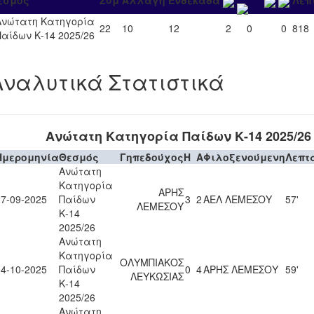
εσμός
Συμ
Αλλαγή
Ενδεκάδα
Λεπ
Ανώτατη Κατηγορία
22
10
12
2
0
0
818
Παίδων Κ-14 2025/26
Αναλυτικά Στατιστικά
Ανώτατη Κατηγορία Παίδων Κ-14 2025/26
Ημερομηνία
Θεσμός
Γηπεδούχος
H
A
Φιλοξενούμενη
Λεπτ
Ανώτατη
Κατηγορία
ΑΡΗΣ
27-09-2025
Παίδων
3
2
ΑΕΛ ΛΕΜΕΣΟΥ
57'
ΛΕΜΕΣΟΥ
Κ-14
2025/26
Ανώτατη
Κατηγορία
ΟΛΥΜΠΙΑΚΟΣ
04-10-2025
Παίδων
0
4
ΑΡΗΣ ΛΕΜΕΣΟΥ
59'
ΛΕΥΚΩΣΙΑΣ
Κ-14
2025/26
Ανώτατη