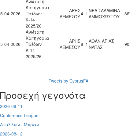
Ανώτατη
Κατηγορία
ΑΡΗΣ
ΝΕΑ ΣΑΛΑΜΙΝΑ
15-04-2026
Παίδων
4
1
36'
ΛΕΜΕΣΟΥ
ΑΜΜΟΧΩΣΤΟΥ
Κ-14
2025/26
Ανώτατη
Κατηγορία
ΑΡΗΣ
ΑΟΑΝ ΑΓΙΑΣ
25-04-2026
Παίδων
8
1
90'
ΛΕΜΕΣΟΥ
ΝΑΠΑΣ
Κ-14
2025/26
Tweets by CyprusFA
Προσεχή γεγονότα
2026-08-11
Conference League
Απόλλων - Μπραν
2026-08-12