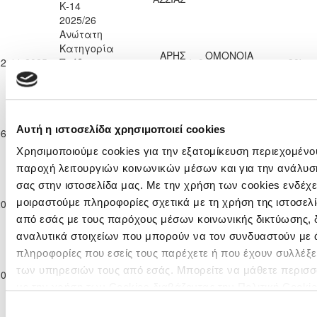
Κ-14
2025/26
Ανώτατη
Κατηγορία
ΑΡΗΣ
ΟΜΟΝΟΙΑ
22-11-2025
Παίδων
4
0
30'
ΛΕΜΕΣΟΥ
ΛΕΥΚΩΣΙΑΣ
Κ-14
2025/26
Ανώτατη
Κατηγορία
ΑΡΗΣ
ΑΠΟΕΛ
Αυτή η ιστοσελίδα χρησιμοποιεί cookies
06-12-2025
Παίδων
2
3
22'
ΛΕΜΕΣΟΥ
ΛΕΥΚΩΣΙΑΣ
Κ-14
Χρησιμοποιούμε cookies για την εξατομίκευση περιεχομένου
2025/26
παροχή λειτουργιών κοινωνικών μέσων και για την ανάλυσ
Ανώτατη
σας στην ιστοσελίδα μας. Με την χρήση των cookies ενδέχε
Κατηγορία
ΑΡΗΣ
μοιραστούμε πληροφορίες σχετικά με τη χρήση της ιστοσελ
20-12-2025
Παίδων
2
2
ΑΕΚ ΛΑΡΝΑΚΑΣ
28'
ΛΕΜΕΣΟΥ
Κ-14
από εσάς με τους παρόχους μέσων κοινωνικής δικτύωσης, 
2025/26
αναλυτικά στοιχείων που μπορούν να τον συνδυαστούν με 
Ανώτατη
πληροφορίες που εσείς τους παρέχετε ή που έχουν συλλέξε
Κατηγορία
ΑΟΑΝ ΑΓΙΑΣ
των υπηρεσιών τους από εσάς. Μπορείτε να μάθετε περισσ
10-01-2026
Παίδων
1
4
ΑΡΗΣ ΛΕΜΕΣΟΥ
36'
ΝΑΠΑΣ
με την χρήση των Cookies διαβάζοντας την Πολιτική Cookie
Κ-14
2025/26
εδώ
Επιλογή