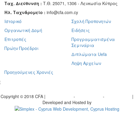
Ταχ. Διεύθυνση :
Τ.Θ. 25071, 1306 - Λευκωσία Κύπρος
Ηλ. Ταχυδρομείο :
info@cfa.com.cy
Ιστορικό
Σχολή Προπονητών
Οργανωτική Δομή
Ειδήσεις
Επιτροπές
Προγραμματισμένα
Σεμινάρια
Πρώην Προέδροι
Διπλώματα Uefa
Ληψη Αρχείων
Προηγούμενες Χρονιές
γραφείτε στο ενημερωτικό μας δελτίο
Copyright © 2018 CFA |
Privacy policy
-
Terms of Use
-
Cookie Policy
|
Developed and Hosted by
Change your consent