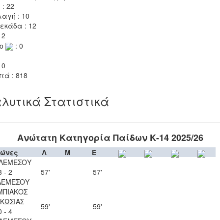
 : 22
αγή : 10
εκάδα : 12
 2
το
: 0
 0
τά : 818
λυτικά Στατιστικά
Ανώτατη Κατηγορία Παίδων Κ-14 2025/26
ώνες
Λ
Μ
Έ
 ΛΕΜΕΣΟΥ
3 - 2
57'
57'
ΛΕΜΕΣΟΥ
ΜΠΙΑΚΟΣ
ΚΩΣΙΑΣ
59'
59'
0 - 4