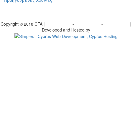
Προηγούμενες Χρονιές
γραφείτε στο ενημερωτικό μας δελτίο
Copyright © 2018 CFA |
Privacy policy
-
Terms of Use
-
Cookie Policy
|
Developed and Hosted by
Change your consent