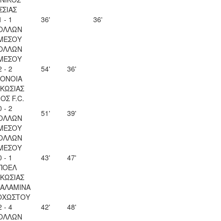
ΣΣΙΑΣ
1 - 1
36'
36'
ΟΛΛΩΝ
ΜΕΣΟΥ
ΟΛΛΩΝ
ΜΕΣΟΥ
2 - 2
54'
36'
ΟΝΟΙΑ
ΚΩΣΙΑΣ
ΟΣ F.C.
0 - 2
51'
39'
ΟΛΛΩΝ
ΜΕΣΟΥ
ΟΛΛΩΝ
ΜΕΣΟΥ
0 - 1
43'
47'
ΠΟΕΛ
ΚΩΣΙΑΣ
ΣΑΛΑΜΙΝΑ
ΟΧΩΣΤΟΥ
2 - 4
42'
48'
ΟΛΛΩΝ