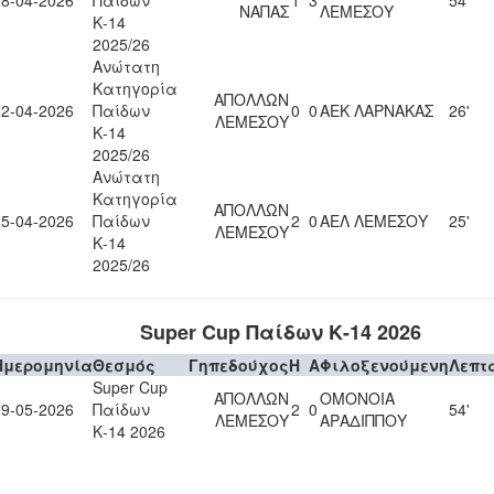
18-04-2026
Παίδων
1
3
54'
ΝΑΠΑΣ
ΛΕΜΕΣΟΥ
Κ-14
2025/26
Ανώτατη
Κατηγορία
ΑΠΟΛΛΩΝ
22-04-2026
Παίδων
0
0
ΑΕΚ ΛΑΡΝΑΚΑΣ
26'
ΛΕΜΕΣΟΥ
Κ-14
2025/26
Ανώτατη
Κατηγορία
ΑΠΟΛΛΩΝ
25-04-2026
Παίδων
2
0
ΑΕΛ ΛΕΜΕΣΟΥ
25'
ΛΕΜΕΣΟΥ
Κ-14
2025/26
Super Cup Παίδων Κ-14 2026
Ημερομηνία
Θεσμός
Γηπεδούχος
H
A
Φιλοξενούμενη
Λεπτ
Super Cup
ΑΠΟΛΛΩΝ
ΟΜΟΝΟΙΑ
09-05-2026
Παίδων
2
0
54'
ΛΕΜΕΣΟΥ
ΑΡΑΔΙΠΠΟΥ
Κ-14 2026