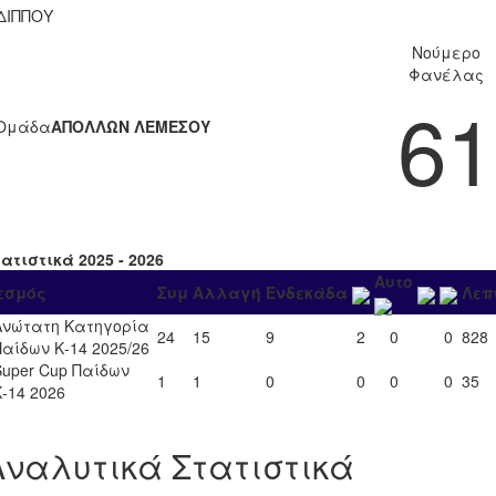
ΔΙΠΠΟΥ
Νούμερο
Φανέλας
61
Ομάδα
ΑΠΟΛΛΩΝ ΛΕΜΕΣΟΥ
ατιστικά 2025 - 2026
Αυτο
εσμός
Συμ
Αλλαγή
Ενδεκάδα
Λεπ
Ανώτατη Κατηγορία
24
15
9
2
0
0
828
Παίδων Κ-14 2025/26
Super Cup Παίδων
1
1
0
0
0
0
35
Κ-14 2026
Αναλυτικά Στατιστικά