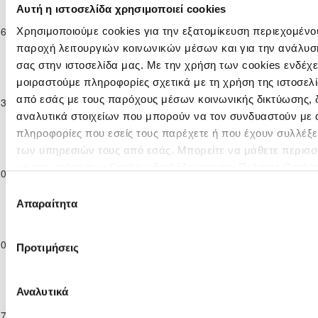
Ανώτατη
Αυτή η ιστοσελίδα χρησιμοποιεί cookies
Κατηγορία
ΑΠΟΛΛΩΝ
ΝΕΑ ΣΑΛΑΜΙΝΑ
06-12-2025
Παίδων
0
1
36'
Χρησιμοποιούμε cookies για την εξατομίκευση περιεχομένου
ΛΕΜΕΣΟΥ
ΑΜΜΟΧΩΣΤΟΥ
Κ-14
παροχή λειτουργιών κοινωνικών μέσων και για την ανάλυσ
2025/26
σας στην ιστοσελίδα μας. Με την χρήση των cookies ενδέχε
Ανώτατη
μοιραστούμε πληροφορίες σχετικά με τη χρήση της ιστοσελ
Κατηγορία
ΑΕΚ
ΑΠΟΛΛΩΝ
από εσάς με τους παρόχους μέσων κοινωνικής δικτύωσης, 
13-12-2025
Παίδων
0
1
37'
ΛΑΡΝΑΚΑΣ
ΛΕΜΕΣΟΥ
Κ-14
αναλυτικά στοιχείων που μπορούν να τον συνδυαστούν με 
2025/26
πληροφορίες που εσείς τους παρέχετε ή που έχουν συλλέξε
Ανώτατη
των υπηρεσιών τους από εσάς. Μπορείτε να μάθετε περισσ
Κατηγορία
ΑΠΟΛΛΩΝ
ΑΟΑΝ ΑΓΙΑΣ
με την χρήση των Cookies διαβάζοντας την Πολιτική Cookie
20-12-2025
Παίδων
5
0
47'
ΛΕΜΕΣΟΥ
ΝΑΠΑΣ
εδώ
Κ-14
Επιλογή
2025/26
Απαραίτητα
συγκατάθεσης
Ανώτατη
Κατηγορία
ΑΠΟΛΛΩΝ
10-01-2026
Παίδων
ΑΕΛ ΛΕΜΕΣΟΥ
0
0
43'
Προτιμήσεις
ΛΕΜΕΣΟΥ
Κ-14
2025/26
Ανώτατη
Αναλυτικά
Κατηγορία
ΟΛΥΜΠΙΑΚΟΣ
ΑΠΟΛΛΩΝ
17-01-2026
Παίδων
1
2
74'