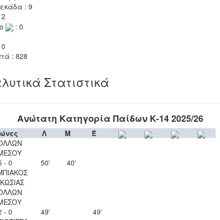
εκάδα : 9
 2
το
: 0
 0
τά : 828
λυτικά Στατιστικά
Ανώτατη Κατηγορία Παίδων Κ-14 2025/26
ώνες
Λ
Μ
Έ
ΟΛΛΩΝ
ΜΕΣΟΥ
5 - 0
50'
40'
ΜΠΙΑΚΟΣ
ΚΩΣΙΑΣ
ΟΛΛΩΝ
ΜΕΣΟΥ
2 - 0
49'
49'