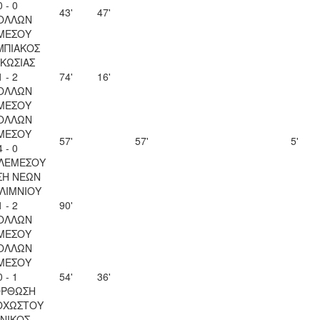
0 - 0
43'
47'
ΟΛΛΩΝ
ΜΕΣΟΥ
ΜΠΙΑΚΟΣ
ΚΩΣΙΑΣ
1 - 2
74'
16'
ΟΛΛΩΝ
ΜΕΣΟΥ
ΟΛΛΩΝ
ΜΕΣΟΥ
57'
57'
5'
4 - 0
 ΛΕΜΕΣΟΥ
ΣΗ ΝΕΩΝ
ΛΙΜΝΙΟΥ
1 - 2
90'
ΟΛΛΩΝ
ΜΕΣΟΥ
ΟΛΛΩΝ
ΜΕΣΟΥ
0 - 1
54'
36'
ΟΡΘΩΣΗ
ΟΧΩΣΤΟΥ
ΝΙΚΟΣ