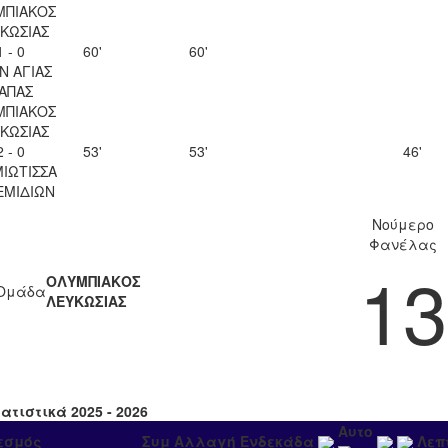
ΜΠΙΑΚΟΣ
ΚΩΣΙΑΣ
1 - 0
60'
60'
Ν ΑΓΙΑΣ
ΑΠΑΣ
ΜΠΙΑΚΟΣ
ΚΩΣΙΑΣ
2 - 0
53'
53'
46'
ΙΩΤΙΣΣΑ
ΕΜΙΔΙΩΝ
Νούμερο
Φανέλας
13
ΟΛΥΜΠΙΑΚΟΣ
Ομάδα
ΛΕΥΚΩΣΙΑΣ
ατιστικά 2025 - 2026
Αυτο
εσμός
Συμ
Αλλαγή
Ενδεκάδα
Λεπ