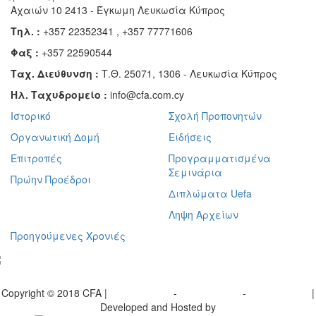
Αχαιών 10 2413 - Έγκωμη Λευκωσία Κύπρος
Τηλ. :
+357 22352341 , +357 77771606
Φαξ :
+357 22590544
Ταχ. Διεύθυνση :
Τ.Θ. 25071, 1306 - Λευκωσία Κύπρος
Ηλ. Ταχυδρομείο :
info@cfa.com.cy
Ιστορικό
Σχολή Προπονητών
Οργανωτική Δομή
Ειδήσεις
Επιτροπές
Προγραμματισμένα
Σεμινάρια
Πρώην Προέδροι
Διπλώματα Uefa
Ληψη Αρχείων
Προηγούμενες Χρονιές
γραφείτε στο ενημερωτικό μας δελτίο
Copyright © 2018 CFA |
Privacy policy
-
Terms of Use
-
Cookie Policy
|
Developed and Hosted by