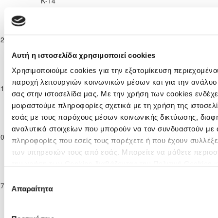
Κ-14
2025/26
Ανώτατη
Κατηγορία
ΟΛΥΜΠΙΑΚΟΣ
ΑΠΟΕΛ
22-11-2025
Παίδων
0
1
51'
ΛΕΥΚΩΣΙΑΣ
ΛΕΥΚΩΣΙΑΣ
Κ-14
Αυτή η ιστοσελίδα χρησιμοποιεί cookies
2025/26
Ανώτατη
Χρησιμοποιούμε cookies για την εξατομίκευση περιεχομένου
Κατηγορία
παροχή λειτουργιών κοινωνικών μέσων και για την ανάλυσ
ΟΛΥΜΠΙΑΚΟΣ
21-12-2025
Παίδων
2
2
ΑΕΛ ΛΕΜΕΣΟΥ
26'
ΛΕΥΚΩΣΙΑΣ
σας στην ιστοσελίδα μας. Με την χρήση των cookies ενδέχε
Κ-14
μοιραστούμε πληροφορίες σχετικά με τη χρήση της ιστοσελ
2025/26
Ανώτατη
εσάς με τους παρόχους μέσων κοινωνικής δικτύωσης, διαφ
Κατηγορία
αναλυτικά στοιχείων που μπορούν να τον συνδυαστούν με 
ΚΑΡΜΙΩΤΙΣΣΑ
ΟΛΥΜΠΙΑΚΟΣ
10-01-2026
Παίδων
1
2
43'
πληροφορίες που εσείς τους παρέχετε ή που έχουν συλλέξε
ΠΟΛΕΜΙΔΙΩΝ
ΛΕΥΚΩΣΙΑΣ
Κ-14
των υπηρεσιών τους από εσάς. Μπορείτε να μάθετε περισσ
2025/26
την χρήση των Cookies διαβάζοντας την Πολιτική Cookies 
Ανώτατη
Κατηγορία
εδώ
Επιλογή
ΟΛΥΜΠΙΑΚΟΣ
ΑΠΟΛΛΩΝ
17-01-2026
Παίδων
1
2
35'
Απαραίτητα
ΛΕΥΚΩΣΙΑΣ
ΛΕΜΕΣΟΥ
συγκατάθεσης
Κ-14
2025/26
Ανώτατη