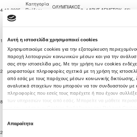
Κατηγορία
ΟΛΥΜΠΙΑΚΟΣ
04-10-2025
Παίδων
0
4
ΑΡΗΣ ΛΕΜΕΣΟΥ
55'
ΛΕΥΚΩΣΙΑΣ
Κ-14
2025/26
Ανώτατη
Κατηγορία
ΕΝΩΣΗ ΝΕΩΝ
ΟΛΥΜΠΙΑΚΟΣ
Αυτή η ιστοσελίδα χρησιμοποιεί cookies
11-10-2025
Παίδων
3
0
42'
ΠΑΡΑΛΙΜΝΙΟΥ
ΛΕΥΚΩΣΙΑΣ
Κ-14
Χρησιμοποιούμε cookies για την εξατομίκευση περιεχομένου
2025/26
παροχή λειτουργιών κοινωνικών μέσων και για την ανάλυσ
Ανώτατη
σας στην ιστοσελίδα μας. Με την χρήση των cookies ενδέχε
Κατηγορία
ΝΕΑ
ΟΛΥΜΠΙΑΚΟΣ
02-11-2025
Παίδων
ΣΑΛΑΜΙΝΑ
2
1
31'
μοιραστούμε πληροφορίες σχετικά με τη χρήση της ιστοσελ
ΛΕΥΚΩΣΙΑΣ
Κ-14
ΑΜΜΟΧΩΣΤΟΥ
από εσάς με τους παρόχους μέσων κοινωνικής δικτύωσης, 
2025/26
αναλυτικά στοιχείων που μπορούν να τον συνδυαστούν με 
Ανώτατη
πληροφορίες που εσείς τους παρέχετε ή που έχουν συλλέξε
Κατηγορία
ΟΛΥΜΠΙΑΚΟΣ
ΟΜΟΝΟΙΑ
των υπηρεσιών τους από εσάς. Μπορείτε να μάθετε περισσ
08-11-2025
Παίδων
0
1
30'
ΛΕΥΚΩΣΙΑΣ
ΛΕΥΚΩΣΙΑΣ
Κ-14
με την χρήση των Cookies διαβάζοντας την Πολιτική Cookie
2025/26
εδώ
Επιλογή
Ανώτατη
Απαραίτητα
συγκατάθεσης
Κατηγορία
ΟΛΥΜΠΙΑΚΟΣ
ΑΠΟΕΛ
22-11-2025
Παίδων
0
1
32'
ΛΕΥΚΩΣΙΑΣ
ΛΕΥΚΩΣΙΑΣ