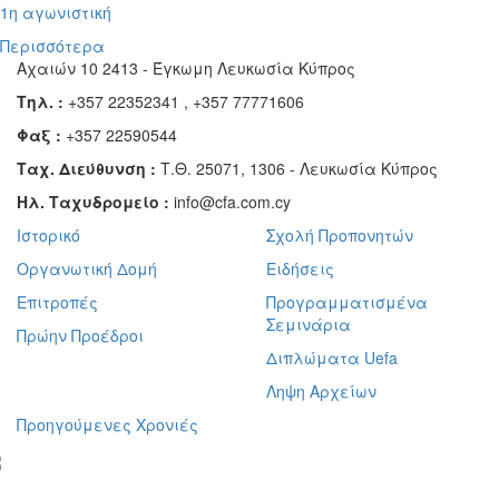
1η αγωνιστική
Περισσότερα
Αχαιών 10 2413 - Έγκωμη Λευκωσία Κύπρος
Τηλ. :
+357 22352341 , +357 77771606
Φαξ :
+357 22590544
Ταχ. Διεύθυνση :
Τ.Θ. 25071, 1306 - Λευκωσία Κύπρος
Ηλ. Ταχυδρομείο :
info@cfa.com.cy
Ιστορικό
Σχολή Προπονητών
Οργανωτική Δομή
Ειδήσεις
Επιτροπές
Προγραμματισμένα
Σεμινάρια
Πρώην Προέδροι
Διπλώματα Uefa
Ληψη Αρχείων
Προηγούμενες Χρονιές
γραφείτε στο ενημερωτικό μας δελτίο