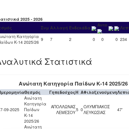
ατιστικά 2025 - 2026
Αυτο
εσμός
Συμ
Αλλαγή
Ενδεκάδα
Λεπ
Ανώτατη Κατηγορία
9
7
2
0
0
0
234
Παίδων Κ-14 2025/26
Αναλυτικά Στατιστικά
Ανώτατη Κατηγορία Παίδων Κ-14 2025/26
Ημερομηνία
Θεσμός
Γηπεδούχος
H
A
Φιλοξενούμενη
Λεπτ
Ανώτατη
Κατηγορία
ΑΠΟΛΛΩΝΑΣ
ΟΛΥΜΠΙΑΚΟΣ
27-09-2025
Παίδων
5
0
47'
ΛΕΜΕΣΟΥ
ΛΕΥΚΩΣΙΑΣ
Κ-14
2025/26
Ανώτατη