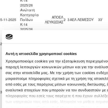
Κ-14
2025/26
Ανώτατη
Κατηγορία
ΑΠΟΕΛ
15-11-2025
Παίδων
2
3
ΑΕΛ ΛΕΜΕΣΟΥ
33'
ΛΕΥΚΩΣΙΑΣ
Κ-14
2025/26
Ανώτατη
Κατηγορία
ΟΛΥΜΠΙΑΚΟΣ
ΑΠΟΕΛ
22-11-2025
Παίδων
0
1
36'
ΛΕΥΚΩΣΙΑΣ
ΛΕΥΚΩΣΙΑΣ
Κ-14
2025/26
Αυτή η ιστοσελίδα χρησιμοποιεί cookies
Ανώτατη
Χρησιμοποιούμε cookies για την εξατομίκευση περιεχομένου
Κατηγορία
ΑΡΗΣ
ΑΠΟΕΛ
παροχή λειτουργιών κοινωνικών μέσων και για την ανάλυσ
06-12-2025
Παίδων
2
3
90'
ΛΕΜΕΣΟΥ
ΛΕΥΚΩΣΙΑΣ
Κ-14
σας στην ιστοσελίδα μας. Με την χρήση των cookies ενδέχε
2025/26
μοιραστούμε πληροφορίες σχετικά με τη χρήση της ιστοσελ
Ανώτατη
από εσάς με τους παρόχους μέσων κοινωνικής δικτύωσης, 
Κατηγορία
ΑΠΟΕΛ
ΕΝΩΣΗ ΝΕΩΝ
αναλυτικά στοιχείων που μπορούν να τον συνδυαστούν με 
13-12-2025
Παίδων
8
1
90'
ΛΕΥΚΩΣΙΑΣ
ΠΑΡΑΛΙΜΝΙΟΥ
πληροφορίες που εσείς τους παρέχετε ή που έχουν συλλέξε
Κ-14
2025/26
των υπηρεσιών τους από εσάς. Μπορείτε να μάθετε περισσ
Ανώτατη
με την χρήση των Cookies διαβάζοντας την Πολιτική Cookie