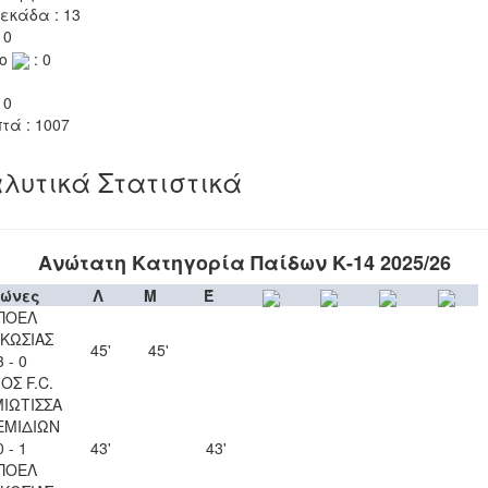
εκάδα : 13
 0
το
: 0
 0
τά : 1007
λυτικά Στατιστικά
Ανώτατη Κατηγορία Παίδων Κ-14 2025/26
ώνες
Λ
Μ
Έ
ΠΟΕΛ
ΚΩΣΙΑΣ
45'
45'
3 - 0
ΟΣ F.C.
ΙΩΤΙΣΣΑ
ΕΜΙΔΙΩΝ
0 - 1
43'
43'
ΠΟΕΛ