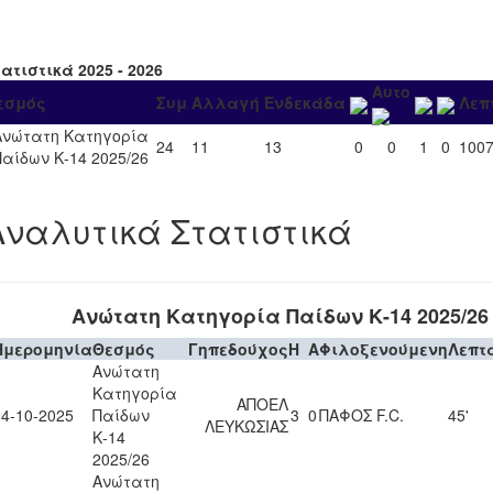
ατιστικά 2025 - 2026
Αυτο
εσμός
Συμ
Αλλαγή
Ενδεκάδα
Λεπ
Ανώτατη Κατηγορία
24
11
13
0
0
1
0
100
Παίδων Κ-14 2025/26
Αναλυτικά Στατιστικά
Ανώτατη Κατηγορία Παίδων Κ-14 2025/26
Ημερομηνία
Θεσμός
Γηπεδούχος
H
A
Φιλοξενούμενη
Λεπτ
Ανώτατη
Κατηγορία
ΑΠΟΕΛ
04-10-2025
Παίδων
3
0
ΠΑΦΟΣ F.C.
45'
ΛΕΥΚΩΣΙΑΣ
Κ-14
2025/26
Ανώτατη