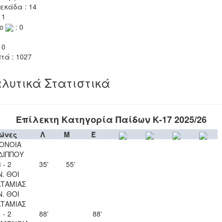
εκάδα : 14
 1
το
: 0
 0
τά : 1027
λυτικά Στατιστικά
Επίλεκτη Κατηγορία Παίδων Κ-17 2025/26
ώνες
Λ
Μ
Έ
ΟΝΟΙΑ
ΔΙΠΠΟΥ
 - 2
35'
55'
Ν. ΘΟΙ
ΤΑΜΙΑΣ
Ν. ΘΟΙ
ΤΑΜΙΑΣ
 - 2
88'
88'