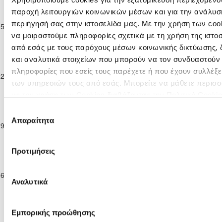
Επίλεκτη
παροχή λειτουργιών κοινωνικών μέσων και για την ανάλυσ
Κατηγορία
ΔΙΓΕΝΗΣ
Ε. Ν. ΘΟΙ
περιήγησή σας στην ιστοσελίδα μας. Με την χρήση των cook
15-11-2025
Παίδων
2
1
ΑΚΡΙΤΑΣ
57'
ΛΑΚΑΤΑΜΙΑΣ
να μοιραστούμε πληροφορίες σχετικά με τη χρήση της ιστο
Κ-17
ΜΟΡΦΟΥ
2025/26
από εσάς με τους παρόχους μέσων κοινωνικής δικτύωσης,
Επίλεκτη
και αναλυτικά στοιχείων που μπορούν να τον συνδυαστούν
Κατηγορία
ΑΚΡΙΤΑΣ
Ε. Ν. ΘΟΙ
πληροφορίες που εσείς τους παρέχετε ή που έχουν συλλέξε
22-11-2025
Παίδων
2
3
61'
ΧΛΩΡΑΚΑΣ
ΛΑΚΑΤΑΜΙΑΣ
των υπηρεσιών τους από εσάς. Μπορείτε να μάθετε περισσ
Κ-17
με την χρήση των Cookies διαβάζοντας την Πολιτική Cooki
2025/26
Επίλεκτη
κλικ
εδώ
Επιλογή
Κατηγορία
Ε. Ν. ΘΟΙ
ΜΕΑΠ ΠΕΡΑ
Απαραίτητα
συγκατάθεσης
29-11-2025
Παίδων
2
0
36'
ΛΑΚΑΤΑΜΙΑΣ
ΧΩΡΙΟΥ ΝΗΣΟΥ
Κ-17
2025/26
Προτιμήσεις
Επίλεκτη
Κατηγορία
ΕΘΝΙΚΟΣ
Ε. Ν. ΘΟΙ
06-12-2025
Παίδων
4
0
64'
ΑΧΝΑΣ
ΛΑΚΑΤΑΜΙΑΣ
Αναλυτικά
Κ-17
2025/26
Επίλεκτη
Εμπορικής προώθησης
Κατηγορία
Ε. Ν. ΘΟΙ
ΟΜΟΝΟΙΑ