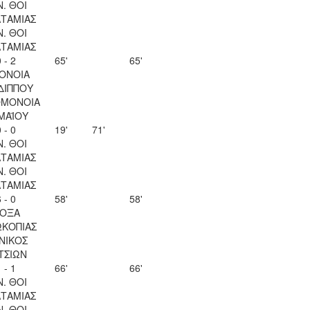
Ν. ΘΟΙ
ΤΑΜΙΑΣ
Ν. ΘΟΙ
ΤΑΜΙΑΣ
 - 2
65'
65'
ΟΝΟΙΑ
ΔΙΠΠΟΥ
ΟΜΟΝΟΙΑ
 ΜΑΪΟΥ
 - 0
19'
71'
Ν. ΘΟΙ
ΤΑΜΙΑΣ
Ν. ΘΟΙ
ΤΑΜΙΑΣ
 - 0
58'
58'
ΟΞΑ
ΚΟΠΙΑΣ
ΝΙΚΟΣ
ΤΣΙΩΝ
 - 1
66'
66'
Ν. ΘΟΙ
ΤΑΜΙΑΣ
Ν. ΘΟΙ