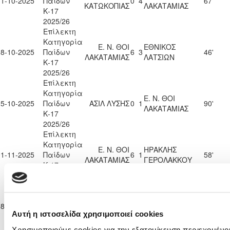
11-10-2025
Παίδων
0
4
67'
ΚΑΤΩΚΟΠΙΑΣ
ΛΑΚΑΤΑΜΙΑΣ
Κ-17
2025/26
Επίλεκτη
Κατηγορία
Ε. Ν. ΘΟΙ
ΕΘΝΙΚΟΣ
18-10-2025
Παίδων
6
3
46'
ΛΑΚΑΤΑΜΙΑΣ
ΛΑΤΣΙΩΝ
Κ-17
2025/26
Επίλεκτη
Κατηγορία
Ε. Ν. ΘΟΙ
25-10-2025
Παίδων
ΑΣΙΛ ΛΥΣΗΣ
0
1
90'
ΛΑΚΑΤΑΜΙΑΣ
Κ-17
2025/26
Επίλεκτη
Κατηγορία
Ε. Ν. ΘΟΙ
ΗΡΑΚΛΗΣ
01-11-2025
Παίδων
6
1
58'
ΛΑΚΑΤΑΜΙΑΣ
ΓΕΡΟΛΑΚΚΟΥ
Κ-17
2025/26
Επίλεκτη
Κατηγορία
ΠΑΕΕΚ
Ε. Ν. ΘΟΙ
08-11-2025
Παίδων
5
1
46'
ΚΕΡΥΝΕΙΑΣ
ΛΑΚΑΤΑΜΙΑΣ
Αυτή η ιστοσελίδα χρησιμοποιεί cookies
Κ-17
2025/26
Χρησιμοποιούμε cookies για την εξατομίκευση περιεχομένου