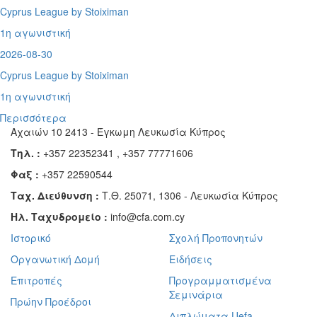
Cyprus League by Stoiximan
1η αγωνιστική
2026-08-30
Cyprus League by Stoiximan
1η αγωνιστική
Περισσότερα
Αχαιών 10 2413 - Έγκωμη Λευκωσία Κύπρος
Τηλ. :
+357 22352341 , +357 77771606
Φαξ :
+357 22590544
Ταχ. Διεύθυνση :
Τ.Θ. 25071, 1306 - Λευκωσία Κύπρος
Ηλ. Ταχυδρομείο :
info@cfa.com.cy
Ιστορικό
Σχολή Προπονητών
Οργανωτική Δομή
Ειδήσεις
Επιτροπές
Προγραμματισμένα
Σεμινάρια
Πρώην Προέδροι
Διπλώματα Uefa