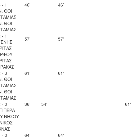
 - 1
46'
46'
Ν. ΘΟΙ
ΤΑΜΙΑΣ
Ν. ΘΟΙ
ΤΑΜΙΑΣ
 - 1
57'
57'
ΓΕΝΗΣ
ΡΙΤΑΣ
ΡΦΟΥ
ΡΙΤΑΣ
ΡΑΚΑΣ
 - 3
61'
61'
Ν. ΘΟΙ
ΤΑΜΙΑΣ
Ν. ΘΟΙ
ΤΑΜΙΑΣ
 - 0
36'
54'
61'
Π ΠΕΡΑ
Υ ΝΗΣΟΥ
ΝΙΚΟΣ
ΧΝΑΣ
 - 0
64'
64'