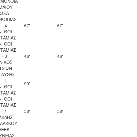
ΟΜΟΝΟΙΑ
 ΜΑΪΟΥ
ΟΞΑ
ΚΟΠΙΑΣ
 - 4
67'
67'
Ν. ΘΟΙ
ΤΑΜΙΑΣ
Ν. ΘΟΙ
ΤΑΜΙΑΣ
 - 3
46'
46'
ΝΙΚΟΣ
ΤΣΙΩΝ
Λ ΛΥΣΗΣ
 - 1
90'
Ν. ΘΟΙ
ΤΑΜΙΑΣ
Ν. ΘΟΙ
ΤΑΜΙΑΣ
 - 1
58'
58'
ΑΚΛΗΣ
ΛΑΚΚΟΥ
ΑΕΕΚ
ΥΝΕΙΑΣ