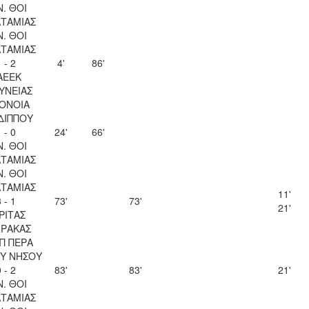
Ν. ΘΟΙ
ΤΑΜΙΑΣ
Ν. ΘΟΙ
ΤΑΜΙΑΣ
 - 2
4'
86'
ΑΕΕΚ
ΥΝΕΙΑΣ
ΟΝΟΙΑ
ΔΙΠΠΟΥ
 - 0
24'
66'
Ν. ΘΟΙ
ΤΑΜΙΑΣ
Ν. ΘΟΙ
ΤΑΜΙΑΣ
11'
 - 1
73'
73'
21'
ΡΙΤΑΣ
ΡΑΚΑΣ
Π ΠΕΡΑ
Υ ΝΗΣΟΥ
 - 2
83'
83'
21'
Ν. ΘΟΙ
ΤΑΜΙΑΣ