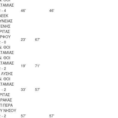
ΤΑΜΙΑΣ
 - 4
46'
46'
ΑΕΕΚ
ΥΝΕΙΑΣ
ΓΕΝΗΣ
ΡΙΤΑΣ
ΡΦΟΥ
23'
67'
 - 0
Ν. ΘΟΙ
ΤΑΜΙΑΣ
Ν. ΘΟΙ
ΤΑΜΙΑΣ
19'
71'
 - 2
Λ ΛΥΣΗΣ
Ν. ΘΟΙ
ΤΑΜΙΑΣ
 - 2
33'
57'
ΡΙΤΑΣ
ΡΑΚΑΣ
Π ΠΕΡΑ
Υ ΝΗΣΟΥ
 - 2
57'
57'