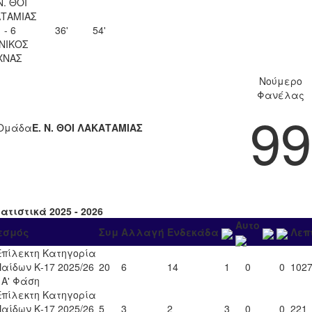
Ν. ΘΟΙ
ΤΑΜΙΑΣ
 - 6
36'
54'
ΝΙΚΟΣ
ΧΝΑΣ
Νούμερο
Φανέλας
99
Ομάδα
Ε. Ν. ΘΟΙ ΛΑΚΑΤΑΜΙΑΣ
ατιστικά 2025 - 2026
Αυτο
εσμός
Συμ
Αλλαγή
Ενδεκάδα
Λεπ
Επίλεκτη Κατηγορία
Παίδων Κ-17 2025/26
20
6
14
1
0
0
102
- Α' Φάση
Επίλεκτη Κατηγορία
Παίδων Κ-17 2025/26
5
3
2
3
0
0
221