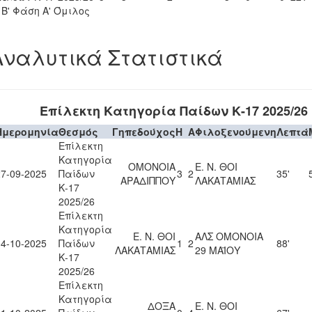
- Β' Φάση Α' Όμιλος
Αναλυτικά Στατιστικά
Επίλεκτη Κατηγορία Παίδων Κ-17 2025/26
Ημερομηνία
Θεσμός
Γηπεδούχος
H
A
Φιλοξενούμενη
Λεπτά
Επίλεκτη
Κατηγορία
ΟΜΟΝΟΙΑ
Ε. Ν. ΘΟΙ
27-09-2025
Παίδων
3
2
35'
ΑΡΑΔΙΠΠΟΥ
ΛΑΚΑΤΑΜΙΑΣ
Κ-17
2025/26
Επίλεκτη
Κατηγορία
Ε. Ν. ΘΟΙ
ΑΛΣ ΟΜΟΝΟΙΑ
04-10-2025
Παίδων
1
2
88'
ΛΑΚΑΤΑΜΙΑΣ
29 ΜΑΪΟΥ
Κ-17
2025/26
Επίλεκτη
Κατηγορία
ΔΟΞΑ
Ε. Ν. ΘΟΙ