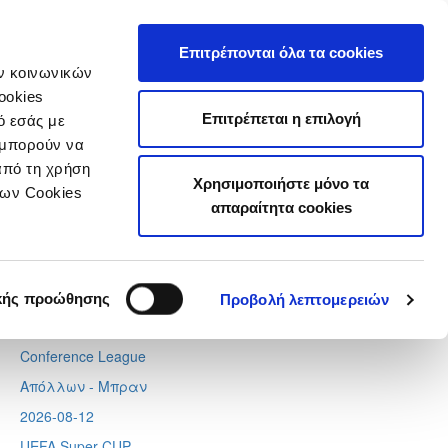
τιστικά
Επιτρέπονται όλα τα cookies
ών κοινωνικών
ookies
Επιτρέπεται η επιλογή
ό εσάς με
 μπορούν να
Next
Tweets by CyprusFA
από τη χρήση
Χρησιμοποιήστε μόνο τα
Προσεχή γεγονότα
των Cookies
απαραίτητα cookies
2026-08-06
Europa League
Λίνκολν - Ομόνοια
,
Σάλτσμπουργκ – Πάφος
κής προώθησης
Προβολή λεπτομερειών
2026-08-11
Conference League
Απόλλων - Μπραν
2026-08-12
UEFA Super CUP