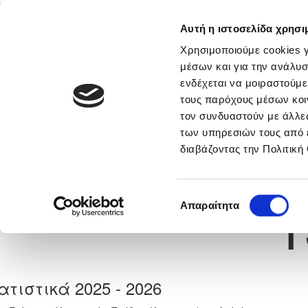
Αυτή η ιστοσελίδα χρησι
Αρχική
Νέα & Πληροφορίες
Εθνικές Ομάδες
Χρησιμοποιούμε cookies γ
μέσων και για την ανάλυσ
ενδέχεται να μοιραστούμε
τους παρόχους μέσων κοι
Previous
ΑΒΕΡΚΙΟΣ ΠΕΤΡΟΥ
τον συνδυαστούν με άλλες
των υπηρεσιών τους από 
διαβάζοντας την Πολιτική
α
Ε. Ν. ΘΟΙ ΛΑΚΑΤΑΜΙΑΣ
 Γέννησης: 30/11/-1
Νούμερο 
1
Επιλογή
Απαραίτητα
συγκατάθεσης
ατιστικά 2025 - 2026