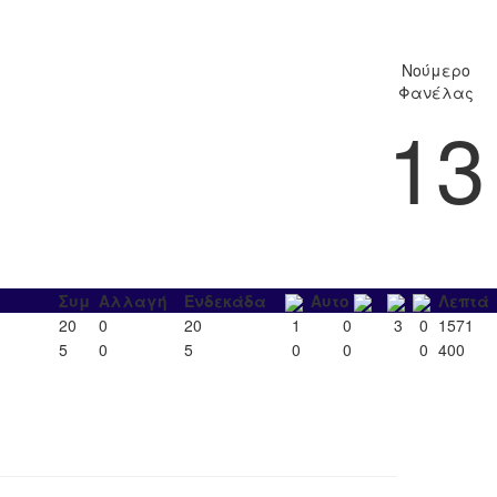
Νούμερο
Φανέλας
13
Συμ
Αλλαγή
Ενδεκάδα
Αυτο
Λεπτά
20
0
20
1
0
3
0
1571
5
0
5
0
0
0
400