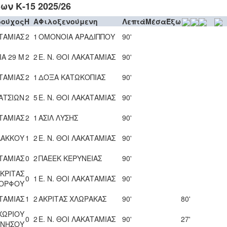
ν Κ-15 2025/26
δούχος
H
A
Φιλοξενούμενη
Λεπτά
Μέσα
Έξω
ΑΤΑΜΙΑΣ
2
1
ΟΜΟΝΟΙΑ ΑΡΑΔΙΠΠΟΥ
90'
Α 29 Μ
2
2
Ε. Ν. ΘΟΙ ΛΑΚΑΤΑΜΙΑΣ
90'
ΑΤΑΜΙΑΣ
2
1
ΔΟΞΑ ΚΑΤΩΚΟΠΙΑΣ
90'
ΑΤΣΙΩΝ
2
5
Ε. Ν. ΘΟΙ ΛΑΚΑΤΑΜΙΑΣ
90'
ΑΤΑΜΙΑΣ
2
1
ΑΣΙΛ ΛΥΣΗΣ
90'
ΛΑΚΚΟΥ
1
2
Ε. Ν. ΘΟΙ ΛΑΚΑΤΑΜΙΑΣ
90'
ΑΤΑΜΙΑΣ
0
2
ΠΑΕΕΚ ΚΕΡΥΝΕΙΑΣ
90'
ΚΡΙΤΑΣ
0
1
Ε. Ν. ΘΟΙ ΛΑΚΑΤΑΜΙΑΣ
90'
ΟΡΦΟΥ
ΑΤΑΜΙΑΣ
1
2
ΑΚΡΙΤΑΣ ΧΛΩΡΑΚΑΣ
90'
80'
ΧΩΡΙΟΥ
0
2
Ε. Ν. ΘΟΙ ΛΑΚΑΤΑΜΙΑΣ
90'
27'
ΝΗΣΟΥ