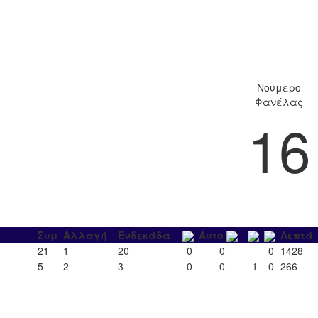
Νούμερο
Φανέλας
16
Συμ
Αλλαγή
Ενδεκάδα
Αυτο
Λεπτά
21
1
20
0
0
0
1428
5
2
3
0
0
1
0
266