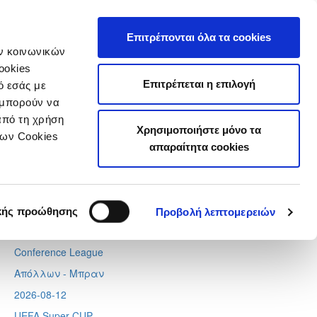
τιστικά
Επιτρέπονται όλα τα cookies
ών κοινωνικών
ookies
Επιτρέπεται η επιλογή
ό εσάς με
 μπορούν να
Next
Tweets by CyprusFA
από τη χρήση
Χρησιμοποιήστε μόνο τα
Προσεχή γεγονότα
των Cookies
απαραίτητα cookies
2026-08-06
Europa League
Λίνκολν - Ομόνοια
,
Σάλτσμπουργκ – Πάφος
κής προώθησης
Προβολή λεπτομερειών
2026-08-11
Conference League
Απόλλων - Μπραν
2026-08-12
UEFA Super CUP