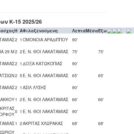
ν Κ-15 2025/26
δούχος
H
A
Φιλοξενούμενη
Λεπτά
Μέσα
Έξω
ΑΤΑΜΙΑΣ
2
1
ΟΜΟΝΟΙΑ ΑΡΑΔΙΠΠΟΥ
90'
Α 29 Μ
2
2
Ε. Ν. ΘΟΙ ΛΑΚΑΤΑΜΙΑΣ
75'
75'
ΑΤΑΜΙΑΣ
2
1
ΔΟΞΑ ΚΑΤΩΚΟΠΙΑΣ
90'
ΑΤΣΙΩΝ
2
5
Ε. Ν. ΘΟΙ ΛΑΚΑΤΑΜΙΑΣ
65'
65'
ΑΤΑΜΙΑΣ
2
1
ΑΣΙΛ ΛΥΣΗΣ
90'
ΛΑΚΚΟΥ
1
2
Ε. Ν. ΘΟΙ ΛΑΚΑΤΑΜΙΑΣ
66'
66'
ΚΡΙΤΑΣ
0
1
Ε. Ν. ΘΟΙ ΛΑΚΑΤΑΜΙΑΣ
90'
ΟΡΦΟΥ
ΑΤΑΜΙΑΣ
1
2
ΑΚΡΙΤΑΣ ΧΛΩΡΑΚΑΣ
68'
68'
ΧΩΡΙΟΥ