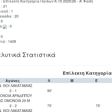
 : Επίλεκτη Κατηγορία Παίδων Κ-15 2025/26 - Α' Φάση
 : 21
αγή : 1
εκάδα : 20
 0
το
: 0
 0
τά : 1428
λυτικά Στατιστικά
Επίλεκτη Κατηγορία 
Αγώνες
Λ
Μ
Έ
Ν. ΘΟΙ ΛΑΚΑΤΑΜΙΑΣ
2 - 1
90'
ΟΝΟΙΑ ΑΡΑΔΙΠΠΟΥ
ΛΣ ΟΜΟΝΟΙΑ 29 Μ
2 - 2
75'
75'
Ν. ΘΟΙ ΛΑΚΑΤΑΜΙΑΣ