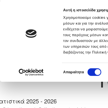
Αυτή η ιστοσελίδα χρησι
Αρχική
Νέα & Πληροφορίες
Εθνικές Ομάδες
Χρησιμοποιούμε cookies γ
μέσων και για την ανάλυσ
ενδέχεται να μοιραστούμε
τους παρόχους μέσων κοι
Previous
ΑΝΤΡΕΑΣ ΑΔΑΜΟΥ
τον συνδυαστούν με άλλες
των υπηρεσιών τους από 
διαβάζοντας την Πολιτική
α
Ε. Ν. ΘΟΙ ΛΑΚΑΤΑΜΙΑΣ
 Γέννησης: 30/11/-1
Νούμερο 
1
Επιλογή
Απαραίτητα
συγκατάθεσης
ατιστικά 2025 - 2026