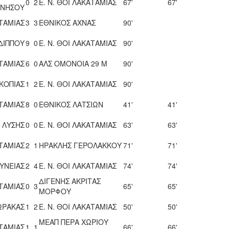
0
2
Ε. Ν. ΘΟΙ ΛΑΚΑΤΑΜΙΑΣ
67'
67'
ΝΗΣΟΥ
ΑΤΑΜΙΑΣ
3
3
ΕΘΝΙΚΟΣ ΑΧΝΑΣ
90'
ΔΙΠΠΟΥ
9
0
Ε. Ν. ΘΟΙ ΛΑΚΑΤΑΜΙΑΣ
90'
ΑΤΑΜΙΑΣ
6
0
ΑΛΣ ΟΜΟΝΟΙΑ 29 Μ
90'
ΚΟΠΙΑΣ
1
2
Ε. Ν. ΘΟΙ ΛΑΚΑΤΑΜΙΑΣ
90'
ΑΤΑΜΙΑΣ
8
0
ΕΘΝΙΚΟΣ ΛΑΤΣΙΩΝ
41'
41'
Λ ΛΥΣΗΣ
0
0
Ε. Ν. ΘΟΙ ΛΑΚΑΤΑΜΙΑΣ
63'
63'
ΑΤΑΜΙΑΣ
2
1
ΗΡΑΚΛΗΣ ΓΕΡΟΛΑΚΚΟΥ
71'
71'
ΥΝΕΙΑΣ
2
4
Ε. Ν. ΘΟΙ ΛΑΚΑΤΑΜΙΑΣ
74'
74'
ΔΙΓΕΝΗΣ ΑΚΡΙΤΑΣ
ΑΤΑΜΙΑΣ
0
3
65'
65'
ΜΟΡΦΟΥ
ΩΡΑΚΑΣ
1
2
Ε. Ν. ΘΟΙ ΛΑΚΑΤΑΜΙΑΣ
50'
50'
ΜΕΑΠ ΠΕΡΑ ΧΩΡΙΟΥ
ΑΤΑΜΙΑΣ
1
1
66'
66'