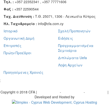
Τηλ. :
+357 22352341 , +357 77771606
Φαξ :
+357 22590544
Ταχ. Διεύθυνση :
Τ.Θ. 25071, 1306 - Λευκωσία Κύπρος
Ηλ. Ταχυδρομείο :
info@cfa.com.cy
Ιστορικό
Σχολή Προπονητών
Οργανωτική Δομή
Ειδήσεις
Επιτροπές
Προγραμματισμένα
Σεμινάρια
Πρώην Προέδροι
Διπλώματα Uefa
Ληψη Αρχείων
Προηγούμενες Χρονιές
γραφείτε στο ενημερωτικό μας δελτίο
Copyright © 2018 CFA |
Privacy policy
-
Terms of Use
-
Cookie Policy
|
Developed and Hosted by
Change your consent