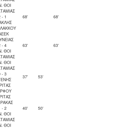
Ν. ΘΟΙ
ΤΑΜΙΑΣ
 - 1
68'
68'
ΑΚΛΗΣ
ΛΑΚΚΟΥ
ΑΕΕΚ
ΥΝΕΙΑΣ
 - 4
63'
63'
Ν. ΘΟΙ
ΤΑΜΙΑΣ
Ν. ΘΟΙ
ΤΑΜΙΑΣ
 - 3
37'
53'
ΓΕΝΗΣ
ΡΙΤΑΣ
ΡΦΟΥ
ΡΙΤΑΣ
ΡΑΚΑΣ
 - 2
40'
50'
Ν. ΘΟΙ
ΤΑΜΙΑΣ
Ν. ΘΟΙ