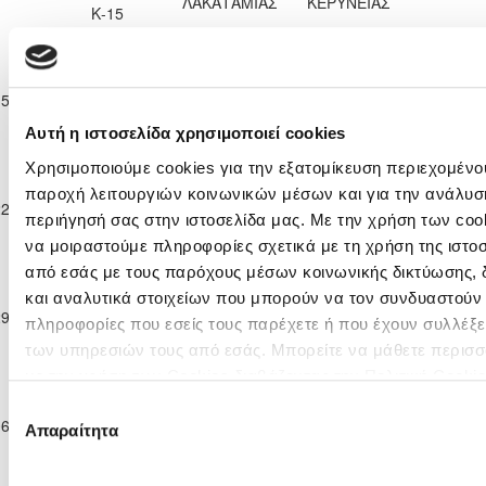
ΛΑΚΑΤΑΜΙΑΣ
ΚΕΡΥΝΕΙΑΣ
Κ-15
2025/26
Επίλεκτη
Κατηγορία
ΔΙΓΕΝΗΣ
Ε. Ν. ΘΟΙ
15-11-2025
Παίδων
ΑΚΡΙΤΑΣ
0
1
53'
ΛΑΚΑΤΑΜΙΑΣ
Κ-15
ΜΟΡΦΟΥ
Αυτή η ιστοσελίδα χρησιμοποιεί cookies
2025/26
Επίλεκτη
Χρησιμοποιούμε cookies για την εξατομίκευση περιεχομένου
Κατηγορία
παροχή λειτουργιών κοινωνικών μέσων και για την ανάλυσ
Ε. Ν. ΘΟΙ
ΑΚΡΙΤΑΣ
22-11-2025
Παίδων
1
2
62'
ΛΑΚΑΤΑΜΙΑΣ
ΧΛΩΡΑΚΑΣ
περιήγησή σας στην ιστοσελίδα μας. Με την χρήση των cook
Κ-15
να μοιραστούμε πληροφορίες σχετικά με τη χρήση της ιστο
2025/26
από εσάς με τους παρόχους μέσων κοινωνικής δικτύωσης,
Επίλεκτη
Κατηγορία
ΜΕΑΠ ΠΕΡΑ
και αναλυτικά στοιχείων που μπορούν να τον συνδυαστούν
Ε. Ν. ΘΟΙ
29-11-2025
Παίδων
ΧΩΡΙΟΥ
0
2
60'
πληροφορίες που εσείς τους παρέχετε ή που έχουν συλλέξε
ΛΑΚΑΤΑΜΙΑΣ
Κ-15
ΝΗΣΟΥ
των υπηρεσιών τους από εσάς. Μπορείτε να μάθετε περισσ
2025/26
με την χρήση των Cookies διαβάζοντας την Πολιτική Cooki
Επίλεκτη
κλικ
εδώ
Κατηγορία
Επιλογή
Ε. Ν. ΘΟΙ
06-12-2025
Παίδων
3
3
ΕΘΝΙΚΟΣ ΑΧΝΑΣ
65'
Απαραίτητα
συγκατάθεσης
ΛΑΚΑΤΑΜΙΑΣ
Κ-15
2025/26