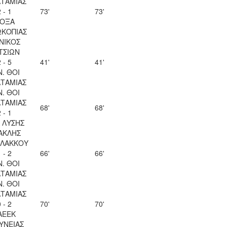
ΤΑΜΙΑΣ
 - 1
73'
73'
ΟΞΑ
ΚΟΠΙΑΣ
ΝΙΚΟΣ
ΤΣΙΩΝ
 - 5
41'
41'
Ν. ΘΟΙ
ΤΑΜΙΑΣ
Ν. ΘΟΙ
ΤΑΜΙΑΣ
68'
68'
 - 1
Λ ΛΥΣΗΣ
ΑΚΛΗΣ
ΛΑΚΚΟΥ
 - 2
66'
66'
Ν. ΘΟΙ
ΤΑΜΙΑΣ
Ν. ΘΟΙ
ΤΑΜΙΑΣ
 - 2
70'
70'
ΑΕΕΚ
ΥΝΕΙΑΣ