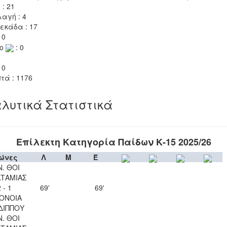
 : 21
αγή : 4
εκάδα : 17
 0
το
: 0
 0
τά : 1176
λυτικά Στατιστικά
Επίλεκτη Κατηγορία Παίδων Κ-15 2025/26
ώνες
Λ
Μ
Έ
Ν. ΘΟΙ
ΤΑΜΙΑΣ
 - 1
69'
69'
ΟΝΟΙΑ
ΔΙΠΠΟΥ
Ν. ΘΟΙ