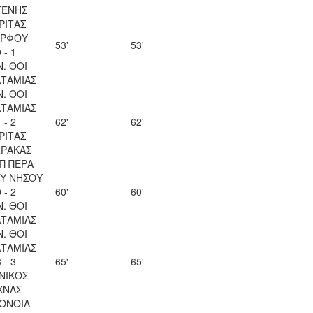
ΓΕΝΗΣ
ΡΙΤΑΣ
ΡΦΟΥ
53'
53'
 - 1
Ν. ΘΟΙ
ΤΑΜΙΑΣ
Ν. ΘΟΙ
ΤΑΜΙΑΣ
 - 2
62'
62'
ΡΙΤΑΣ
ΡΑΚΑΣ
Π ΠΕΡΑ
Υ ΝΗΣΟΥ
 - 2
60'
60'
Ν. ΘΟΙ
ΤΑΜΙΑΣ
Ν. ΘΟΙ
ΤΑΜΙΑΣ
 - 3
65'
65'
ΝΙΚΟΣ
ΧΝΑΣ
ΟΝΟΙΑ