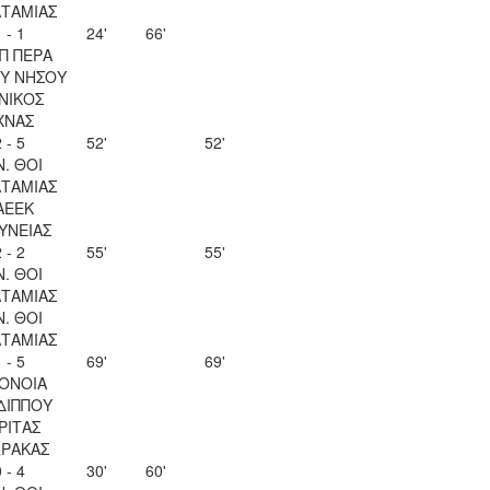
ΤΑΜΙΑΣ
 - 1
24'
66'
Π ΠΕΡΑ
Υ ΝΗΣΟΥ
ΝΙΚΟΣ
ΧΝΑΣ
 - 5
52'
52'
Ν. ΘΟΙ
ΤΑΜΙΑΣ
ΑΕΕΚ
ΥΝΕΙΑΣ
 - 2
55'
55'
Ν. ΘΟΙ
ΤΑΜΙΑΣ
Ν. ΘΟΙ
ΤΑΜΙΑΣ
 - 5
69'
69'
ΟΝΟΙΑ
ΔΙΠΠΟΥ
ΡΙΤΑΣ
ΡΑΚΑΣ
 - 4
30'
60'