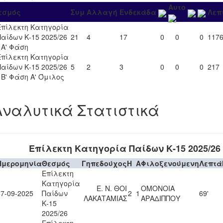
Αυτο
εσμός
Συμ
Αλλαγή
Ενδεκάδα
Λεπ
Επίλεκτη Κατηγορία
Παίδων Κ-15 2025/26
21
4
17
0
0
0
117
- Α' Φάση
Επίλεκτη Κατηγορία
Παίδων Κ-15 2025/26
5
2
3
0
0
0
217
- Β' Φάση Α' Όμιλος
Αναλυτικά Στατιστικά
Επίλεκτη Κατηγορία Παίδων Κ-15 2025/26
Ημερομηνία
Θεσμός
Γηπεδούχος
H
A
Φιλοξενούμενη
Λεπτά
Επίλεκτη
Κατηγορία
Ε. Ν. ΘΟΙ
ΟΜΟΝΟΙΑ
27-09-2025
Παίδων
2
1
69'
ΛΑΚΑΤΑΜΙΑΣ
ΑΡΑΔΙΠΠΟΥ
Κ-15
2025/26