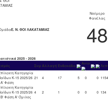
Ν. ΘΟΙ
ΤΑΜΙΑΣ
Νούμερο
Φανέλας
48
Ομάδα
Ε. Ν. ΘΟΙ ΛΑΚΑΤΑΜΙΑΣ
ατιστικά 2025 - 2026
Αυτο
εσμός
Συμ
Αλλαγή
Ενδεκάδα
Λεπ
Επίλεκτη Κατηγορία
Παίδων Κ-15 2025/26
21
4
17
5
0
0
115
- Α' Φάση
Επίλεκτη Κατηγορία
Παίδων Κ-15 2025/26
4
2
1
0
0
0
134
- Β' Φάση Α' Όμιλος