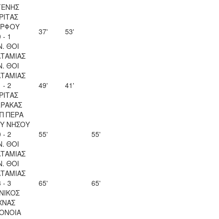
ΓΕΝΗΣ
ΡΙΤΑΣ
ΡΦΟΥ
37'
53'
 - 1
Ν. ΘΟΙ
ΤΑΜΙΑΣ
Ν. ΘΟΙ
ΤΑΜΙΑΣ
 - 2
49'
41'
ΡΙΤΑΣ
ΡΑΚΑΣ
Π ΠΕΡΑ
Υ ΝΗΣΟΥ
 - 2
55'
55'
Ν. ΘΟΙ
ΤΑΜΙΑΣ
Ν. ΘΟΙ
ΤΑΜΙΑΣ
 - 3
65'
65'
ΝΙΚΟΣ
ΧΝΑΣ
ΟΝΟΙΑ