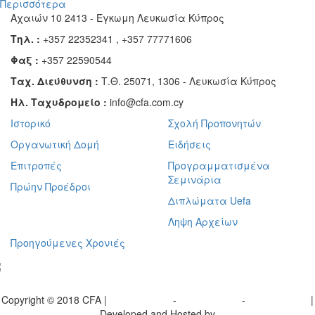
Περισσότερα
Αχαιών 10 2413 - Έγκωμη Λευκωσία Κύπρος
Τηλ. :
+357 22352341 , +357 77771606
Φαξ :
+357 22590544
Ταχ. Διεύθυνση :
Τ.Θ. 25071, 1306 - Λευκωσία Κύπρος
Ηλ. Ταχυδρομείο :
info@cfa.com.cy
Ιστορικό
Σχολή Προπονητών
Οργανωτική Δομή
Ειδήσεις
Επιτροπές
Προγραμματισμένα
Σεμινάρια
Πρώην Προέδροι
Διπλώματα Uefa
Ληψη Αρχείων
Προηγούμενες Χρονιές
γραφείτε στο ενημερωτικό μας δελτίο
Copyright © 2018 CFA |
Privacy policy
-
Terms of Use
-
Cookie Policy
|
Developed and Hosted by