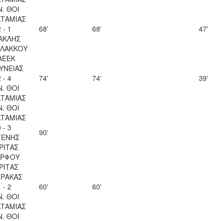
Ν. ΘΟΙ
ΤΑΜΙΑΣ
 - 1
68'
68'
47'
ΑΚΛΗΣ
ΛΑΚΚΟΥ
ΑΕΕΚ
ΥΝΕΙΑΣ
 - 4
74'
74'
39'
Ν. ΘΟΙ
ΤΑΜΙΑΣ
Ν. ΘΟΙ
ΤΑΜΙΑΣ
 - 3
90'
ΓΕΝΗΣ
ΡΙΤΑΣ
ΡΦΟΥ
ΡΙΤΑΣ
ΡΑΚΑΣ
 - 2
60'
60'
Ν. ΘΟΙ
ΤΑΜΙΑΣ
Ν. ΘΟΙ