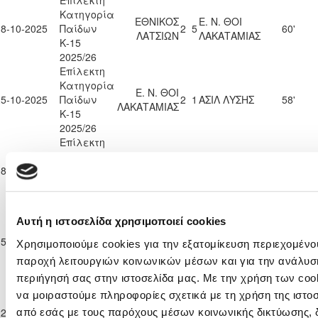
Επίλεκτη
Κατηγορία
ΕΘΝΙΚΟΣ
Ε. Ν. ΘΟΙ
18-10-2025
Παίδων
2
5
60'
ΛΑΤΣΙΩΝ
ΛΑΚΑΤΑΜΙΑΣ
Κ-15
2025/26
Επίλεκτη
Κατηγορία
Ε. Ν. ΘΟΙ
25-10-2025
Παίδων
2
1
ΑΣΙΛ ΛΥΣΗΣ
58'
ΛΑΚΑΤΑΜΙΑΣ
Κ-15
2025/26
Επίλεκτη
Κατηγορία
Ε. Ν. ΘΟΙ
ΠΑΕΕΚ
08-11-2025
Παίδων
0
2
59'
ΛΑΚΑΤΑΜΙΑΣ
ΚΕΡΥΝΕΙΑΣ
Κ-15
2025/26
Επίλεκτη
Αυτή η ιστοσελίδα χρησιμοποιεί cookies
Κατηγορία
ΔΙΓΕΝΗΣ
Ε. Ν. ΘΟΙ
15-11-2025
Παίδων
ΑΚΡΙΤΑΣ
0
1
37'
Χρησιμοποιούμε cookies για την εξατομίκευση περιεχομένου
ΛΑΚΑΤΑΜΙΑΣ
Κ-15
ΜΟΡΦΟΥ
παροχή λειτουργιών κοινωνικών μέσων και για την ανάλυσ
2025/26
περιήγησή σας στην ιστοσελίδα μας. Με την χρήση των cook
Επίλεκτη
να μοιραστούμε πληροφορίες σχετικά με τη χρήση της ιστο
Κατηγορία
Ε. Ν. ΘΟΙ
ΑΚΡΙΤΑΣ
22-11-2025
Παίδων
1
2
49'
από εσάς με τους παρόχους μέσων κοινωνικής δικτύωσης,