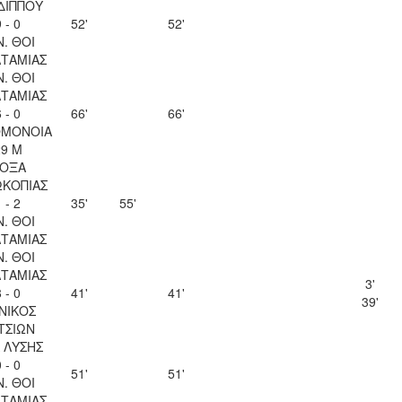
ΔΙΠΠΟΥ
 - 0
52'
52'
Ν. ΘΟΙ
ΤΑΜΙΑΣ
Ν. ΘΟΙ
ΤΑΜΙΑΣ
 - 0
66'
66'
ΟΜΟΝΟΙΑ
29 Μ
ΟΞΑ
ΚΟΠΙΑΣ
 - 2
35'
55'
Ν. ΘΟΙ
ΤΑΜΙΑΣ
Ν. ΘΟΙ
ΤΑΜΙΑΣ
3'
 - 0
41'
41'
39'
ΝΙΚΟΣ
ΤΣΙΩΝ
Λ ΛΥΣΗΣ
 - 0
51'
51'
Ν. ΘΟΙ
ΤΑΜΙΑΣ