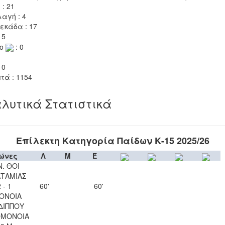
 : 21
αγή : 4
εκάδα : 17
 5
το
: 0
 0
τά : 1154
λυτικά Στατιστικά
Επίλεκτη Κατηγορία Παίδων Κ-15 2025/26
ώνες
Λ
Μ
Έ
Ν. ΘΟΙ
ΤΑΜΙΑΣ
 - 1
60'
60'
ΟΝΟΙΑ
ΔΙΠΠΟΥ
ΟΜΟΝΟΙΑ