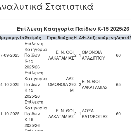
Αναλυτικά Στατιστικά
Επίλεκτη Κατηγορία Παίδων Κ-15 2025/26
Ημερομηνία
Θεσμός
Γηπεδούχος
H
A
Φιλοξενούμενη
Λεπτά
Επίλεκτη
Κατηγορία
Ε. Ν. ΘΟΙ
ΟΜΟΝΟΙΑ
27-09-2025
Παίδων
2
1
60'
ΛΑΚΑΤΑΜΙΑΣ
ΑΡΑΔΙΠΠΟΥ
Κ-15
2025/26
Επίλεκτη
Κατηγορία
ΑΛΣ
Ε. Ν. ΘΟΙ
04-10-2025
Παίδων
ΟΜΟΝΟΙΑ 29
2
2
65'
ΛΑΚΑΤΑΜΙΑΣ
Κ-15
Μ
2025/26
Επίλεκτη
Κατηγορία
Ε. Ν. ΘΟΙ
ΔΟΞΑ
11-10-2025
Παίδων
2
1
60'
ΛΑΚΑΤΑΜΙΑΣ
ΚΑΤΩΚΟΠΙΑΣ
Κ-15
2025/26