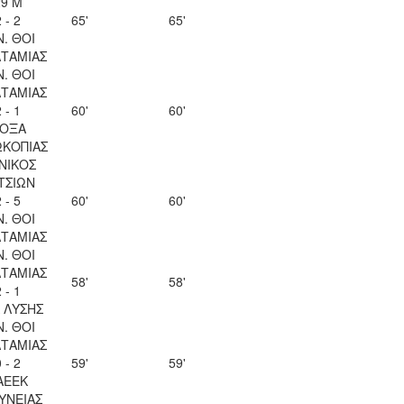
29 Μ
 - 2
65'
65'
Ν. ΘΟΙ
ΤΑΜΙΑΣ
Ν. ΘΟΙ
ΤΑΜΙΑΣ
 - 1
60'
60'
ΟΞΑ
ΚΟΠΙΑΣ
ΝΙΚΟΣ
ΤΣΙΩΝ
 - 5
60'
60'
Ν. ΘΟΙ
ΤΑΜΙΑΣ
Ν. ΘΟΙ
ΤΑΜΙΑΣ
58'
58'
 - 1
Λ ΛΥΣΗΣ
Ν. ΘΟΙ
ΤΑΜΙΑΣ
 - 2
59'
59'
ΑΕΕΚ
ΥΝΕΙΑΣ