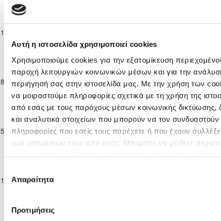
2025/26
Επίλεκτη
Κατηγορία
ΕΘΝΙΚΟΣ
ΑΛΣ ΟΜΟΝΟΙΑ
11-10-2025
Παίδων
2
2
90'
ΛΑΤΣΙΩΝ
29 Μ
Κ-15
Αυτή η ιστοσελίδα χρησιμοποιεί cookies
2025/26
Χρησιμοποιούμε cookies για την εξατομίκευση περιεχομένου
Επίλεκτη
Κατηγορία
παροχή λειτουργιών κοινωνικών μέσων και για την ανάλυσ
ΕΘΝΙΚΟΣ
Ε. Ν. ΘΟΙ
18-10-2025
Παίδων
2
5
90'
περιήγησή σας στην ιστοσελίδα μας. Με την χρήση των cook
ΛΑΤΣΙΩΝ
ΛΑΚΑΤΑΜΙΑΣ
Κ-15
να μοιραστούμε πληροφορίες σχετικά με τη χρήση της ιστο
2025/26
από εσάς με τους παρόχους μέσων κοινωνικής δικτύωσης,
Επίλεκτη
και αναλυτικά στοιχείων που μπορούν να τον συνδυαστούν
Κατηγορία
ΗΡΑΚΛΗΣ
ΕΘΝΙΚΟΣ
25-10-2025
Παίδων
6
0
67'
πληροφορίες που εσείς τους παρέχετε ή που έχουν συλλέξε
ΓΕΡΟΛΑΚΚΟΥ
ΛΑΤΣΙΩΝ
Κ-15
των υπηρεσιών τους από εσάς. Μπορείτε να μάθετε περισσ
2025/26
με την χρήση των Cookies διαβάζοντας την Πολιτική Cooki
Επίλεκτη
κλικ
εδώ
Επιλογή
Κατηγορία
ΔΙΓΕΝΗΣ
ΕΘΝΙΚΟΣ
Απαραίτητα
01-11-2025
Παίδων
0
7
ΑΚΡΙΤΑΣ
90'
συγκατάθεσης
ΛΑΤΣΙΩΝ
Κ-15
ΜΟΡΦΟΥ
2025/26
Επίλεκτη
Προτιμήσεις
Κατηγορία