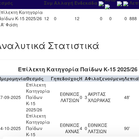
εσμός
Συμ
Αλλαγή
Ενδεκάδα
Λεπ
Επίλεκτη Κατηγορία
Παίδων Κ-15 2025/26
12
0
12
0
0
0
888
- Α' Φάση
Αναλυτικά Στατιστικά
Επίλεκτη Κατηγορία Παίδων Κ-15 2025/26
Ημερομηνία
Θεσμός
Γηπεδούχος
H
A
Φιλοξενούμενη
Λεπτά
Επίλεκτη
Κατηγορία
ΕΘΝΙΚΟΣ
ΑΚΡΙΤΑΣ
27-09-2025
Παίδων
0
3
48'
ΛΑΤΣΙΩΝ
ΧΛΩΡΑΚΑΣ
Κ-15
2025/26
Επίλεκτη
Κατηγορία
ΕΘΝΙΚΟΣ
ΕΘΝΙΚΟΣ
04-10-2025
Παίδων
4
0
90'
ΑΧΝΑΣ
ΛΑΤΣΙΩΝ
Κ-15