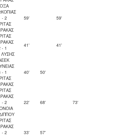
ΟΞΑ
ΚΟΠΙΑΣ
 - 2
59'
59'
ΡΙΤΑΣ
ΡΑΚΑΣ
ΡΙΤΑΣ
ΡΑΚΑΣ
41'
41'
 - 1
Λ ΛΥΣΗΣ
ΑΕΕΚ
ΥΝΕΙΑΣ
 - 1
40'
50'
ΡΙΤΑΣ
ΡΑΚΑΣ
ΡΙΤΑΣ
ΡΑΚΑΣ
 - 2
22'
68'
73'
ΟΝΟΙΑ
ΔΙΠΠΟΥ
ΡΙΤΑΣ
ΡΑΚΑΣ
 - 2
33'
57'