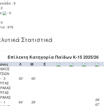
εκάδα : 6
 2
το
: 0
 0
τά : 676
λυτικά Στατιστικά
Επίλεκτη Κατηγορία Παίδων Κ-15 2025/26
ώνες
Λ
Μ
Έ
ΝΙΚΟΣ
ΤΣΙΩΝ
 - 3
30'
60'
ΡΙΤΑΣ
ΡΑΚΑΣ
ΡΙΤΑΣ
ΡΑΚΑΣ
28'
 - 1
64'
26'
67'