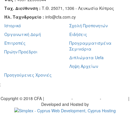
Ταχ. Διεύθυνση :
Τ.Θ. 25071, 1306 - Λευκωσία Κύπρος
Ηλ. Ταχυδρομείο :
info@cfa.com.cy
Ιστορικό
Σχολή Προπονητών
Οργανωτική Δομή
Ειδήσεις
Επιτροπές
Προγραμματισμένα
Σεμινάρια
Πρώην Προέδροι
Διπλώματα Uefa
Ληψη Αρχείων
Προηγούμενες Χρονιές
γραφείτε στο ενημερωτικό μας δελτίο
Copyright © 2018 CFA |
Privacy policy
-
Terms of Use
-
Cookie Policy
|
Developed and Hosted by
Change your consent