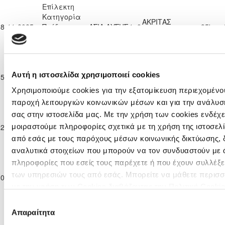
Επίλεκτη
Κατηγορία
ΑΚΡΙΤΑΣ
08-11-2025
Παίδων
ΑΣΙΛ ΛΥΣΗΣ
1
0
35'
ΧΛΩΡΑΚΑΣ
Κ-15
2025/26
Επίλεκτη
Κατηγορία
ΑΚΡΙΤΑΣ
ΠΑΕΕΚ
Αυτή η ιστοσελίδα χρησιμοποιεί cookies
15-11-2025
Παίδων
4
0
43'
ΧΛΩΡΑΚΑΣ
ΚΕΡΥΝΕΙΑΣ
Κ-15
Χρησιμοποιούμε cookies για την εξατομίκευση περιεχομένου
2025/26
παροχή λειτουργιών κοινωνικών μέσων και για την ανάλυσ
Επίλεκτη
σας στην ιστοσελίδα μας. Με την χρήση των cookies ενδέχε
Κατηγορία
Ε. Ν. ΘΟΙ
ΑΚΡΙΤΑΣ
μοιραστούμε πληροφορίες σχετικά με τη χρήση της ιστοσελ
22-11-2025
Παίδων
1
2
39'
ΛΑΚΑΤΑΜΙΑΣ
ΧΛΩΡΑΚΑΣ
Κ-15
από εσάς με τους παρόχους μέσων κοινωνικής δικτύωσης, 
2025/26
αναλυτικά στοιχείων που μπορούν να τον συνδυαστούν με 
Επίλεκτη
πληροφορίες που εσείς τους παρέχετε ή που έχουν συλλέξε
Κατηγορία
ΕΘΝΙΚΟΣ
ΑΚΡΙΤΑΣ
των υπηρεσιών τους από εσάς. Μπορείτε να μάθετε περισσ
30-11-2025
Παίδων
2
2
40'
ΑΧΝΑΣ
ΧΛΩΡΑΚΑΣ
με την χρήση των Cookies διαβάζοντας την Πολιτική Cookie
Κ-15
2025/26
εδώ
Επιλογή
Επίλεκτη
Απαραίτητα
συγκατάθεσης
Κατηγορία
ΑΚΡΙΤΑΣ
ΑΛΣ ΟΜΟΝΟΙΑ