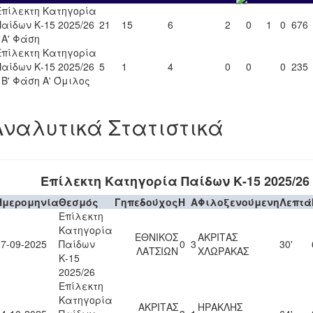
Επίλεκτη Κατηγορία
Παίδων Κ-15 2025/26
21
15
6
2
0
1
0
676
- Α' Φάση
Επίλεκτη Κατηγορία
Παίδων Κ-15 2025/26
5
1
4
0
0
0
235
- Β' Φάση Α' Όμιλος
Αναλυτικά Στατιστικά
Επίλεκτη Κατηγορία Παίδων Κ-15 2025/26
Ημερομηνία
Θεσμός
Γηπεδούχος
H
A
Φιλοξενούμενη
Λεπτά
Επίλεκτη
Κατηγορία
ΕΘΝΙΚΟΣ
ΑΚΡΙΤΑΣ
27-09-2025
Παίδων
0
3
30'
ΛΑΤΣΙΩΝ
ΧΛΩΡΑΚΑΣ
Κ-15
2025/26
Επίλεκτη
Κατηγορία
ΑΚΡΙΤΑΣ
ΗΡΑΚΛΗΣ