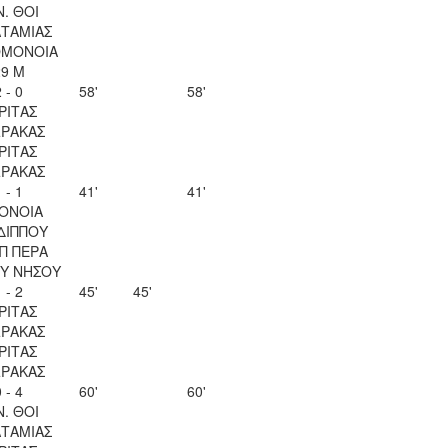
Ν. ΘΟΙ
ΤΑΜΙΑΣ
ΟΜΟΝΟΙΑ
29 Μ
 - 0
58'
58'
ΡΙΤΑΣ
ΡΑΚΑΣ
ΡΙΤΑΣ
ΡΑΚΑΣ
 - 1
41'
41'
ΟΝΟΙΑ
ΔΙΠΠΟΥ
Π ΠΕΡΑ
Υ ΝΗΣΟΥ
 - 2
45'
45'
ΡΙΤΑΣ
ΡΑΚΑΣ
ΡΙΤΑΣ
ΡΑΚΑΣ
 - 4
60'
60'
Ν. ΘΟΙ
ΤΑΜΙΑΣ