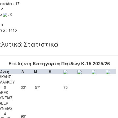
εκάδα : 17
 2
το
: 0
 0
τά : 1415
λυτικά Στατιστικά
Επίλεκτη Κατηγορία Παίδων Κ-15 2025/26
ώνες
Λ
Μ
Έ
ΑΚΛΗΣ
ΛΑΚΚΟΥ
 - 0
33'
57'
75'
ΑΕΕΚ
ΥΝΕΙΑΣ
ΑΕΕΚ
ΥΝΕΙΑΣ
 - 4
90'