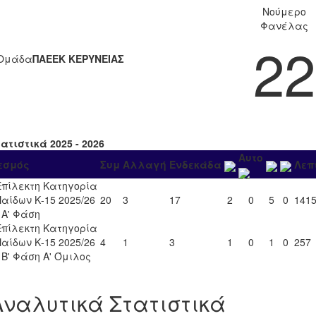
Νούμερο
Φανέλας
22
Ομάδα
ΠΑΕΕΚ ΚΕΡΥΝΕΙΑΣ
ατιστικά 2025 - 2026
Αυτο
εσμός
Συμ
Αλλαγή
Ενδεκάδα
Λεπ
Επίλεκτη Κατηγορία
Παίδων Κ-15 2025/26
20
3
17
2
0
5
0
141
- Α' Φάση
Επίλεκτη Κατηγορία
Παίδων Κ-15 2025/26
4
1
3
1
0
1
0
257
- Β' Φάση Α' Όμιλος
Αναλυτικά Στατιστικά