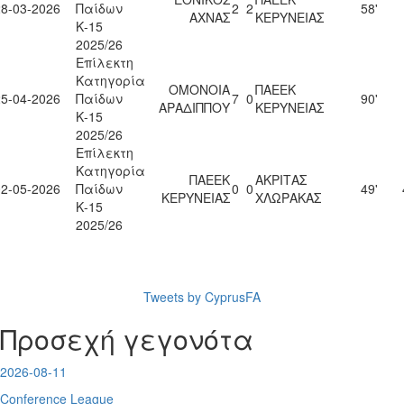
28-03-2026
Παίδων
2
2
58'
ΑΧΝΑΣ
ΚΕΡΥΝΕΙΑΣ
Κ-15
2025/26
Επίλεκτη
Κατηγορία
ΟΜΟΝΟΙΑ
ΠΑΕΕΚ
25-04-2026
Παίδων
7
0
90'
ΑΡΑΔΙΠΠΟΥ
ΚΕΡΥΝΕΙΑΣ
Κ-15
2025/26
Επίλεκτη
Κατηγορία
ΠΑΕΕΚ
ΑΚΡΙΤΑΣ
02-05-2026
Παίδων
0
0
49'
ΚΕΡΥΝΕΙΑΣ
ΧΛΩΡΑΚΑΣ
Κ-15
2025/26
Tweets by CyprusFA
Προσεχή γεγονότα
2026-08-11
Conference League