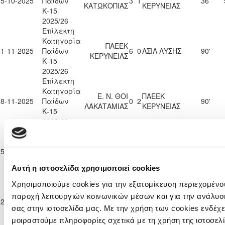
25-10-2025
Παίδων
3
1
36'
ΚΑΤΩΚΟΠΙΑΣ
ΚΕΡΥΝΕΙΑΣ
Κ-15
2025/26
Επίλεκτη
Κατηγορία
ΠΑΕΕΚ
01-11-2025
Παίδων
6
0
ΑΣΙΛ ΛΥΣΗΣ
90'
ΚΕΡΥΝΕΙΑΣ
Κ-15
2025/26
Επίλεκτη
Κατηγορία
Ε. Ν. ΘΟΙ
ΠΑΕΕΚ
08-11-2025
Παίδων
0
2
90'
ΛΑΚΑΤΑΜΙΑΣ
ΚΕΡΥΝΕΙΑΣ
Κ-15
2025/26
Επίλεκτη
Κατηγορία
ΑΚΡΙΤΑΣ
ΠΑΕΕΚ
15-11-2025
Παίδων
4
0
90'
ΧΛΩΡΑΚΑΣ
ΚΕΡΥΝΕΙΑΣ
Κ-15
Αυτή η ιστοσελίδα χρησιμοποιεί cookies
2025/26
Επίλεκτη
Χρησιμοποιούμε cookies για την εξατομίκευση περιεχομένου
Κατηγορία
ΠΑΕΕΚ
παροχή λειτουργιών κοινωνικών μέσων και για την ανάλυσ
22-11-2025
Παίδων
3
0
ΕΘΝΙΚΟΣ ΑΧΝΑΣ
90'
ΚΕΡΥΝΕΙΑΣ
σας στην ιστοσελίδα μας. Με την χρήση των cookies ενδέχε
Κ-15
μοιραστούμε πληροφορίες σχετικά με τη χρήση της ιστοσελ
2025/26