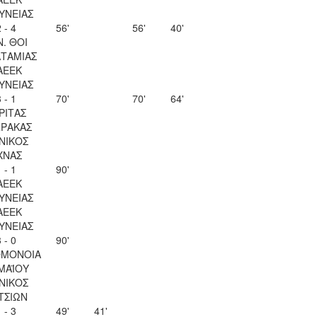
ΥΝΕΙΑΣ
 - 4
56'
56'
40'
Ν. ΘΟΙ
ΤΑΜΙΑΣ
ΑΕΕΚ
ΥΝΕΙΑΣ
 - 1
70'
70'
64'
ΡΙΤΑΣ
ΡΑΚΑΣ
ΝΙΚΟΣ
ΧΝΑΣ
 - 1
90'
ΑΕΕΚ
ΥΝΕΙΑΣ
ΑΕΕΚ
ΥΝΕΙΑΣ
 - 0
90'
ΟΜΟΝΟΙΑ
 ΜΑΪΟΥ
ΝΙΚΟΣ
ΤΣΙΩΝ
 - 3
49'
41'