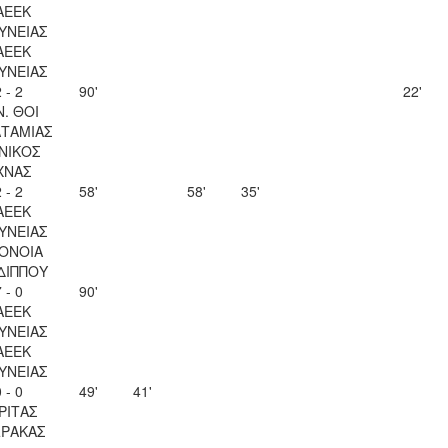
ΑΕΕΚ
ΥΝΕΙΑΣ
ΑΕΕΚ
ΥΝΕΙΑΣ
 - 2
90'
22'
Ν. ΘΟΙ
ΤΑΜΙΑΣ
ΝΙΚΟΣ
ΧΝΑΣ
 - 2
58'
58'
35'
ΑΕΕΚ
ΥΝΕΙΑΣ
ΟΝΟΙΑ
ΔΙΠΠΟΥ
 - 0
90'
ΑΕΕΚ
ΥΝΕΙΑΣ
ΑΕΕΚ
ΥΝΕΙΑΣ
 - 0
49'
41'
ΡΙΤΑΣ
ΡΑΚΑΣ