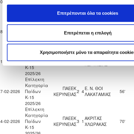
10-01-2026
Παίδων
0
2
90'
ΚΕΡΥΝΕΙΑΣ
ΧΩΡΙΟΥ ΝΗΣΟΥ
Κ-15
Επιτρέπονται όλα τα cookies
2025/26
Επίλεκτη
Κατηγορία
ΟΜΟΝΟΙΑ
ΠΑΕΕΚ
18-01-2026
Παίδων
4
0
90'
Επιτρέπεται η επιλογή
ΑΡΑΔΙΠΠΟΥ
ΚΕΡΥΝΕΙΑΣ
Κ-15
2025/26
Επίλεκτη
Χρησιμοποιήστε μόνο τα απαραίτητα cookie
Κατηγορία
ΠΑΕΕΚ
01-02-2026
Παίδων
ΑΣΙΛ ΛΥΣΗΣ
0
1
90'
ΚΕΡΥΝΕΙΑΣ
Κ-15
2025/26
Επίλεκτη
Κατηγορία
ΠΑΕΕΚ
Ε. Ν. ΘΟΙ
07-02-2026
Παίδων
2
4
56'
ΚΕΡΥΝΕΙΑΣ
ΛΑΚΑΤΑΜΙΑΣ
Κ-15
2025/26
Επίλεκτη
Κατηγορία
ΠΑΕΕΚ
ΑΚΡΙΤΑΣ
14-02-2026
Παίδων
3
1
70'
ΚΕΡΥΝΕΙΑΣ
ΧΛΩΡΑΚΑΣ
Κ-15
2025/26