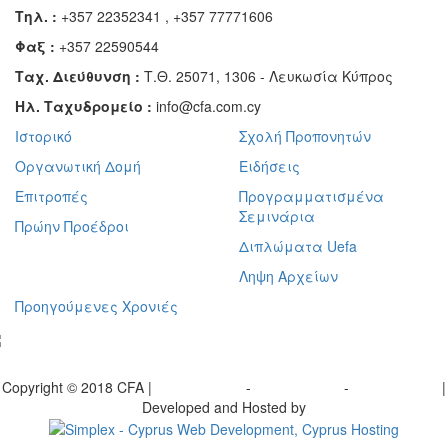
Τηλ. :
+357 22352341 , +357 77771606
Φαξ :
+357 22590544
Ταχ. Διεύθυνση :
Τ.Θ. 25071, 1306 - Λευκωσία Κύπρος
Ηλ. Ταχυδρομείο :
info@cfa.com.cy
Ιστορικό
Σχολή Προπονητών
Οργανωτική Δομή
Ειδήσεις
Επιτροπές
Προγραμματισμένα
Σεμινάρια
Πρώην Προέδροι
Διπλώματα Uefa
Ληψη Αρχείων
Προηγούμενες Χρονιές
γραφείτε στο ενημερωτικό μας δελτίο
Copyright © 2018 CFA |
Privacy policy
-
Terms of Use
-
Cookie Policy
|
Developed and Hosted by