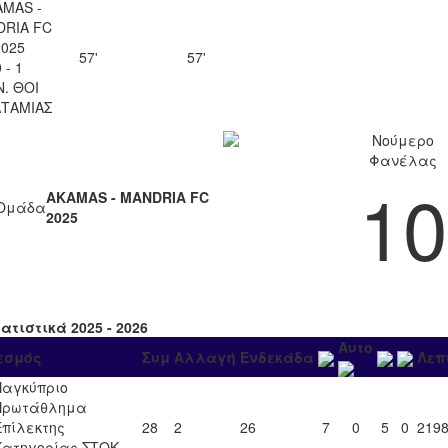
AMAS -
RIA FC
2025
57'
57'
 - 1
Ν. ΘΟΙ
ΤΑΜΙΑΣ
Νούμερο
Φανέλας
10
AKAMAS - MANDRIA FC
Ομάδα
2025
ατιστικά 2025 - 2026
Αυτο
εσμός
Συμ
Αλλαγή
Ενδεκάδα
Λεπ
Παγκύπριο
Πρωτάθλημα
Επίλεκτης
28
2
26
7
0
5
0
219
Κατηγορίας ΣΤΟΚ