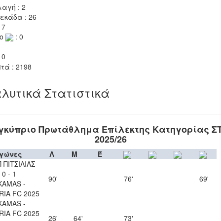
αγή : 2
εκάδα : 26
 7
το
: 0
 0
τά : 2198
λυτικά Στατιστικά
γκύπριο Πρωτάθλημα Επίλεκτης Κατηγορίας Σ
2025/26
γώνες
Λ
Μ
Έ
 ΠΙΤΣΙΛΙΑΣ
0 - 1
90'
76'
69'
KAMAS -
IA FC 2025
KAMAS -
IA FC 2025
26'
64'
73'