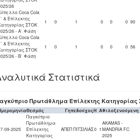
2025/26
Κύπελλο Coca Cola
Γ΄ & Επίλεκτης
1
0
1
0
0
0
90
Κατηγορίας ΣΤΟΚ
2025/26 - Α΄ Φάση
Κύπελλο Coca Cola
Γ΄ & Επίλεκτης
1
0
1
0
0
0
56
Κατηγορίας ΣΤΟΚ
2025/26 - Β΄ Φάση
Αναλυτικά Στατιστικά
αγκύπριο Πρωτάθλημα Επίλεκτης Κατηγορίας Σ
Ημερομηνία
Θεσμός
Γηπεδούχος
H
A
Φιλοξενούμενη
Παγκύπριο
Πρωτάθλημα
AKAMAS -
27-09-2025
Επίλεκτης
ΑΠΕΠ ΠΙΤΣΙΛΙΑΣ
0
1
MANDRIA FC
Κατηγορίας
2025