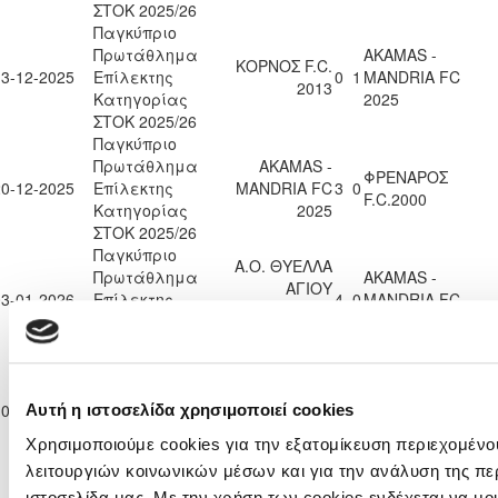
ΣΤΟΚ 2025/26
Παγκύπριο
Πρωτάθλημα
AKAMAS -
ΚΟΡΝΟΣ F.C.
13-12-2025
Επίλεκτης
0
1
MANDRIA FC
2013
Κατηγορίας
2025
ΣΤΟΚ 2025/26
Παγκύπριο
Πρωτάθλημα
AKAMAS -
ΦΡΕΝΑΡΟΣ
20-12-2025
Επίλεκτης
MANDRIA FC
3
0
F.C.2000
Κατηγορίας
2025
ΣΤΟΚ 2025/26
Παγκύπριο
Α.Ο. ΘΥΕΛΛΑ
Πρωτάθλημα
AKAMAS -
ΑΓΙΟΥ
03-01-2026
Επίλεκτης
4
0
MANDRIA FC
ΘΕΟΔΩΡΟΥ
Κατηγορίας
2025
ΛΑΡΝΑΚΑΣ
ΣΤΟΚ 2025/26
Παγκύπριο
Πρωτάθλημα
AKAMAS -
ΟΡΦΕΑΣ
10-01-2026
Επίλεκτης
MANDRIA FC
2
0
Αυτή η ιστοσελίδα χρησιμοποιεί cookies
ΛΕΥΚΩΣΙΑΣ
Κατηγορίας
2025
Χρησιμοποιούμε cookies για την εξατομίκευση περιεχομένο
ΣΤΟΚ 2025/26
λειτουργιών κοινωνικών μέσων και για την ανάλυση της πε
Παγκύπριο
ιστοσελίδα μας. Με την χρήση των cookies ενδέχεται να μ