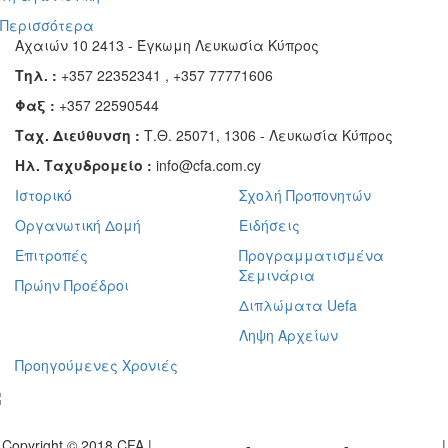
Περισσότερα
Αχαιών 10 2413 - Έγκωμη Λευκωσία Κύπρος
Τηλ. :
+357 22352341 , +357 77771606
Φαξ :
+357 22590544
Ταχ. Διεύθυνση :
Τ.Θ. 25071, 1306 - Λευκωσία Κύπρος
Ηλ. Ταχυδρομείο :
info@cfa.com.cy
Ιστορικό
Σχολή Προπονητών
Οργανωτική Δομή
Ειδήσεις
Επιτροπές
Προγραμματισμένα
Σεμινάρια
Πρώην Προέδροι
Διπλώματα Uefa
Ληψη Αρχείων
Προηγούμενες Χρονιές
γραφείτε στο ενημερωτικό μας δελτίο
Copyright © 2018 CFA |
Privacy policy
-
Terms of Use
-
Cookie Policy
|