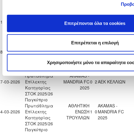
ΣΤΟΚ 2025/26
Προβο
Παγκύπριο
Πρωτάθλημα
AKAMAS -
21-02-2026
Επίλεκτης
MANDRIA FC
2
0
ΑΕΚ ΚΟΡΑΚΟΥ
Επιτρέπονται όλα τα cookies
Κατηγορίας
2025
ΣΤΟΚ 2025/26
Παγκύπριο
Επιτρέπεται η επιλογή
Πρωτάθλημα
AKAMAS -
28-02-2026
Επίλεκτης
ΑΠΟΠ ΠΟΛΗΣ
2
0
MANDRIA FC
Κατηγορίας
2025
Χρησιμοποιήστε μόνο τα απαραίτητα coo
ΣΤΟΚ 2025/26
Παγκύπριο
Πρωτάθλημα
AKAMAS -
07-03-2026
Επίλεκτης
MANDRIA FC
0
2
ΑΕΚ ΚΕΛΛΙΩΝ
Κατηγορίας
2025
ΣΤΟΚ 2025/26
Παγκύπριο
Πρωτάθλημα
ΑΘΛΗΤΙΚΗ
AKAMAS -
14-03-2026
Επίλεκτης
ΕΝΩΣΗ
1
0
MANDRIA FC
Κατηγορίας
ΤΡΟΥΛΛΩΝ
2025
ΣΤΟΚ 2025/26
Παγκύπριο