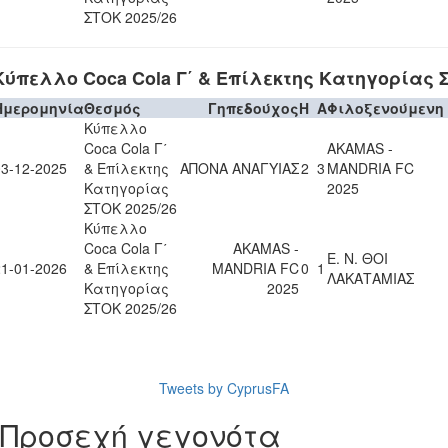
ΣΤΟΚ 2025/26
Κύπελλο Coca Cola Γ΄ & Επίλεκτης Κατηγορίας Σ
Ημερομηνία
Θεσμός
Γηπεδούχος
H
A
Φιλοξενούμενη
Κύπελλο
Coca Cola Γ΄
AKAMAS -
03-12-2025
& Επίλεκτης
ΑΠΟΝΑ ΑΝΑΓΥΙΑΣ
2
3
MANDRIA FC
Κατηγορίας
2025
ΣΤΟΚ 2025/26
Κύπελλο
Coca Cola Γ΄
AKAMAS -
Ε. Ν. ΘΟΙ
21-01-2026
& Επίλεκτης
MANDRIA FC
0
1
ΛΑΚΑΤΑΜΙΑΣ
Κατηγορίας
2025
ΣΤΟΚ 2025/26
Tweets by CyprusFA
Προσεχή γεγονότα