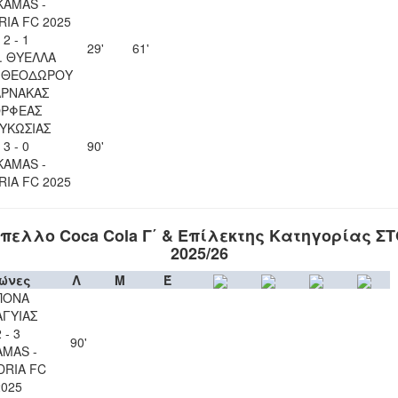
KAMAS -
IA FC 2025
2 - 1
29'
61'
. ΘΥΕΛΛΑ
Υ ΘΕΟΔΩΡΟΥ
ΑΡΝΑΚΑΣ
ΡΦΕΑΣ
ΥΚΩΣΙΑΣ
3 - 0
90'
KAMAS -
IA FC 2025
πελλο Coca Cola Γ΄ & Επίλεκτης Κατηγορίας Σ
2025/26
ώνες
Λ
Μ
Έ
ΠΟΝΑ
ΑΓΥΙΑΣ
 - 3
90'
AMAS -
RIA FC
2025