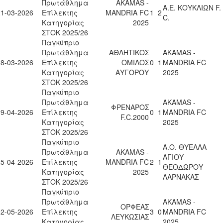
Πρωτάθλημα
AKAMAS -
Α.Ε. ΚΟΥΚΛΙΩΝ F.
21-03-2026
Επίλεκτης
MANDRIA FC
1
2
C.
Κατηγορίας
2025
ΣΤΟΚ 2025/26
Παγκύπριο
Πρωτάθλημα
ΑΘΛΗΤΙΚΟΣ
AKAMAS -
28-03-2026
Επίλεκτης
ΟΜΙΛΟΣ
0
1
MANDRIA FC
Κατηγορίας
ΑΥΓΟΡΟΥ
2025
ΣΤΟΚ 2025/26
Παγκύπριο
Πρωτάθλημα
AKAMAS -
ΦΡΕΝΑΡΟΣ
19-04-2026
Επίλεκτης
0
1
MANDRIA FC
F.C.2000
Κατηγορίας
2025
ΣΤΟΚ 2025/26
Παγκύπριο
Α.Ο. ΘΥΕΛΛΑ
Πρωτάθλημα
AKAMAS -
ΑΓΙΟΥ
25-04-2026
Επίλεκτης
MANDRIA FC
2
1
ΘΕΟΔΩΡΟΥ
Κατηγορίας
2025
ΛΑΡΝΑΚΑΣ
ΣΤΟΚ 2025/26
Παγκύπριο
Πρωτάθλημα
AKAMAS -
ΟΡΦΕΑΣ
02-05-2026
Επίλεκτης
3
0
MANDRIA FC
ΛΕΥΚΩΣΙΑΣ
Κατηγορίας
2025