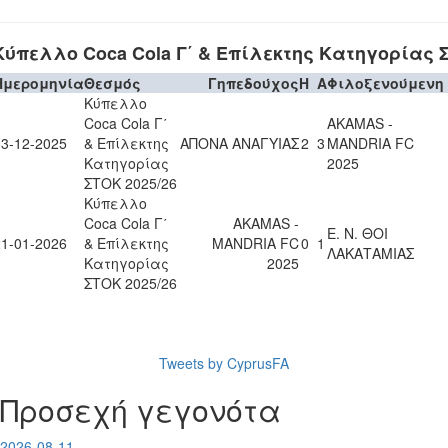
Κύπελλο Coca Cola Γ΄ & Επίλεκτης Κατηγορίας Σ
Ημερομηνία
Θεσμός
Γηπεδούχος
H
A
Φιλοξενούμενη
Κύπελλο
Coca Cola Γ΄
AKAMAS -
03-12-2025
& Επίλεκτης
ΑΠΟΝΑ ΑΝΑΓΥΙΑΣ
2
3
MANDRIA FC
Κατηγορίας
2025
ΣΤΟΚ 2025/26
Κύπελλο
Coca Cola Γ΄
AKAMAS -
Ε. Ν. ΘΟΙ
21-01-2026
& Επίλεκτης
MANDRIA FC
0
1
ΛΑΚΑΤΑΜΙΑΣ
Κατηγορίας
2025
ΣΤΟΚ 2025/26
Tweets by CyprusFA
Προσεχή γεγονότα
2026-08-11