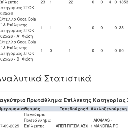
Επίλεκτης
23
1
22
0
0
4
0
185
Κατηγορίας ΣΤΟΚ
2025/26
Κύπελλο Coca Cola
Γ΄ & Επίλεκτης
1
1
0
0
0
0
33
Κατηγορίας ΣΤΟΚ
2025/26 - Α΄ Φάση
Κύπελλο Coca Cola
Γ΄ & Επίλεκτης
1
0
1
0
0
0
90
Κατηγορίας ΣΤΟΚ
2025/26 - Β΄ Φάση
Αναλυτικά Στατιστικά
αγκύπριο Πρωτάθλημα Επίλεκτης Κατηγορίας Σ
Ημερομηνία
Θεσμός
Γηπεδούχος
H
A
Φιλοξενούμενη
Παγκύπριο
Πρωτάθλημα
AKAMAS -
27-09-2025
Επίλεκτης
ΑΠΕΠ ΠΙΤΣΙΛΙΑΣ
0
1
MANDRIA FC