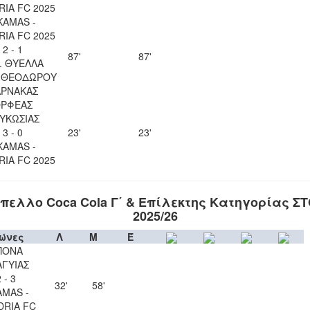
IA FC 2025
KAMAS -
IA FC 2025
2 - 1
87'
87'
. ΘΥΕΛΛΑ
Υ ΘΕΟΔΩΡΟΥ
ΑΡΝΑΚΑΣ
ΡΦΕΑΣ
ΥΚΩΣΙΑΣ
3 - 0
23'
23'
KAMAS -
IA FC 2025
πελλο Coca Cola Γ΄ & Επίλεκτης Κατηγορίας Σ
2025/26
ώνες
Λ
Μ
Έ
ΠΟΝΑ
ΑΓΥΙΑΣ
 - 3
32'
58'
AMAS -
RIA FC