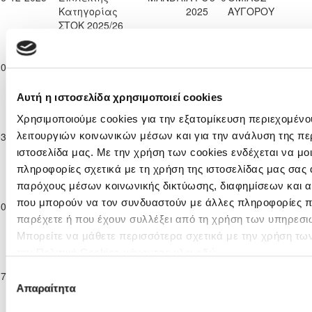
Κατηγορίας
2025
ΑΥΓΟΡΟΥ
ΣΤΟΚ 2025/26
Παγκύπριο
Πρωτάθλημα
AKAMAS -
ΦΡΕΝΑΡΟΣ
20-12-2025
Επίλεκτης
MANDRIA FC
3
0
F.C.2000
Κατηγορίας
2025
ΣΤΟΚ 2025/26
Αυτή η ιστοσελίδα χρησιμοποιεί cookies
Παγκύπριο
Α.Ο. ΘΥΕΛΛΑ
Χρησιμοποιούμε cookies για την εξατομίκευση περιεχομένο
Πρωτάθλημα
AKAMAS -
ΑΓΙΟΥ
03-01-2026
Επίλεκτης
4
0
MANDRIA FC
λειτουργιών κοινωνικών μέσων και για την ανάλυση της πε
ΘΕΟΔΩΡΟΥ
Κατηγορίας
2025
ιστοσελίδα μας. Με την χρήση των cookies ενδέχεται να μ
ΛΑΡΝΑΚΑΣ
ΣΤΟΚ 2025/26
πληροφορίες σχετικά με τη χρήση της ιστοσελίδας μας σας 
Παγκύπριο
παρόχους μέσων κοινωνικής δικτύωσης, διαφημίσεων και α
Πρωτάθλημα
AKAMAS -
ΟΡΦΕΑΣ
που μπορούν να τον συνδυαστούν με άλλες πληροφορίες πο
10-01-2026
Επίλεκτης
MANDRIA FC
2
0
ΛΕΥΚΩΣΙΑΣ
Κατηγορίας
2025
παρέχετε ή που έχουν συλλέξει από τη χρήση των υπηρεσι
ΣΤΟΚ 2025/26
Μπορείτε να μάθετε περισσότερα σχετικά με την χρήση τω
Παγκύπριο
την Πολιτική Cookies κάνοντας κλικ
εδώ
Πρωτάθλημα
AKAMAS -
Επιλογή
17-01-2026
Επίλεκτης
MANDRIA FC
1
0
ΑΠΕΠ ΠΙΤΣΙΛΙΑΣ
Απαραίτητα
Κατηγορίας
2025
συγκατάθεσης
ΣΤΟΚ 2025/26