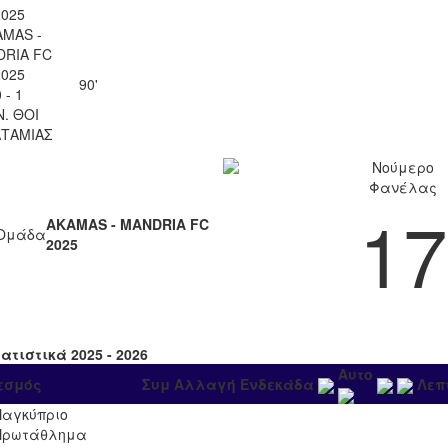
2025
AMAS -
RIA FC
2025
90'
 - 1
Ν. ΘΟΙ
ΤΑΜΙΑΣ
Νούμερο
Φανέλας
17
AKAMAS - MANDRIA FC
Ομάδα
2025
ατιστικά 2025 - 2026
Αυτο
εσμός
Συμ
Αλλαγή
Ενδεκάδα
Λεπ
Παγκύπριο
Πρωτάθλημα