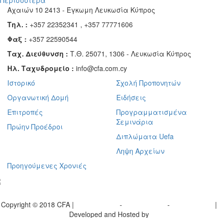
Αχαιών 10 2413 - Έγκωμη Λευκωσία Κύπρος
Τηλ. :
+357 22352341 , +357 77771606
Φαξ :
+357 22590544
Ταχ. Διεύθυνση :
Τ.Θ. 25071, 1306 - Λευκωσία Κύπρος
Ηλ. Ταχυδρομείο :
info@cfa.com.cy
Ιστορικό
Σχολή Προπονητών
Οργανωτική Δομή
Ειδήσεις
Επιτροπές
Προγραμματισμένα
Σεμινάρια
Πρώην Προέδροι
Διπλώματα Uefa
Ληψη Αρχείων
Προηγούμενες Χρονιές
γραφείτε στο ενημερωτικό μας δελτίο
Copyright © 2018 CFA |
Privacy policy
-
Terms of Use
-
Cookie Policy
|
Developed and Hosted by