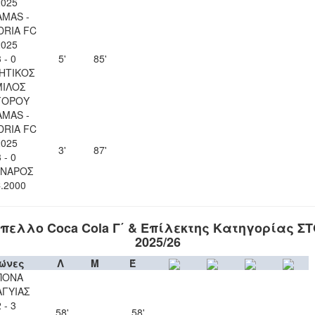
2025
AMAS -
RIA FC
2025
 - 0
5'
85'
ΗΤΙΚΟΣ
ΙΛΟΣ
ΓΟΡΟΥ
AMAS -
RIA FC
2025
3'
87'
 - 0
ΝΑΡΟΣ
C.2000
πελλο Coca Cola Γ΄ & Επίλεκτης Κατηγορίας Σ
2025/26
ώνες
Λ
Μ
Έ
ΠΟΝΑ
ΑΓΥΙΑΣ
 - 3
58'
58'