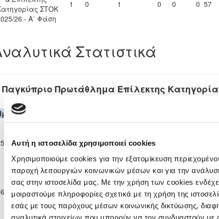
1
0
1
0
0
0
57
Κατηγορίας ΣΤΟΚ
2025/26 - Α΄ Φάση
Αναλυτικά Στατιστικά
Παγκύπριο Πρωτάθλημα Επίλεκτης Κατηγορία
2025/26
Ημερομηνία
Θεσμός
Γηπεδούχος
H
A
Φιλοξενούμενη
Λεπ
Παγκύπριο
Πρωτάθλημα
AKAMAS -
ΑΕΚ
15-11-2025
Επίλεκτης
1
0
MANDRIA FC
5'
Αυτή η ιστοσελίδα χρησιμοποιεί cookies
ΚΕΛΛΙΩΝ
Κατηγορίας
2025
Χρησιμοποιούμε cookies για την εξατομίκευση περιεχομένου
ΣΤΟΚ 2025/26
παροχή λειτουργιών κοινωνικών μέσων και για την ανάλυσ
Παγκύπριο
Πρωτάθλημα
AKAMAS -
ΑΘΛΗΤΙΚΟΣ
σας στην ιστοσελίδα μας. Με την χρήση των cookies ενδέχε
06-12-2025
Επίλεκτης
MANDRIA FC
3
0
ΟΜΙΛΟΣ
5'
μοιραστούμε πληροφορίες σχετικά με τη χρήση της ιστοσελ
Κατηγορίας
2025
ΑΥΓΟΡΟΥ
εσάς με τους παρόχους μέσων κοινωνικής δικτύωσης, διαφ
ΣΤΟΚ 2025/26
αναλυτικά στοιχείων που μπορούν να τον συνδυαστούν με 