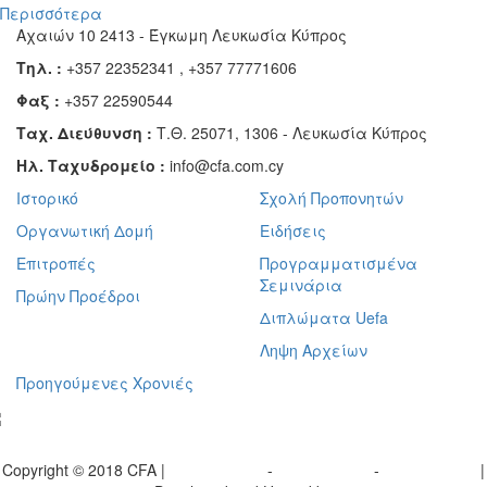
Περισσότερα
Αχαιών 10 2413 - Έγκωμη Λευκωσία Κύπρος
Τηλ. :
+357 22352341 , +357 77771606
Φαξ :
+357 22590544
Ταχ. Διεύθυνση :
Τ.Θ. 25071, 1306 - Λευκωσία Κύπρος
Ηλ. Ταχυδρομείο :
info@cfa.com.cy
Ιστορικό
Σχολή Προπονητών
Οργανωτική Δομή
Ειδήσεις
Επιτροπές
Προγραμματισμένα
Σεμινάρια
Πρώην Προέδροι
Διπλώματα Uefa
Ληψη Αρχείων
Προηγούμενες Χρονιές
γραφείτε στο ενημερωτικό μας δελτίο
Copyright © 2018 CFA |
Privacy policy
-
Terms of Use
-
Cookie Policy
|