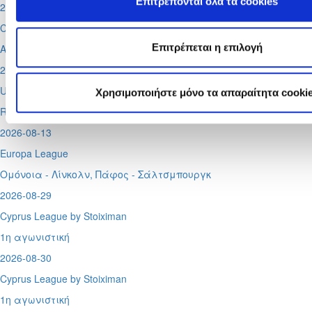
Επιτρέπονται όλα τα cookies
2026-08-11
Conference League
Επιτρέπεται η επιλογή
Απόλλων - Μπραν
2026-08-12
UEFA Super CUP
Χρησιμοποιήστε μόνο τα απαραίτητα cooki
Red Bull Arena (
Σάλτσμπουργκ)
2026-08-13
Europa League
Ομόνοια - Λίνκολν, Πάφος -
Σάλτσμπουργκ
2026-08-29
Cyprus League by Stoiximan
1η αγωνιστική
2026-08-30
Cyprus League by Stoiximan
1η αγωνιστική