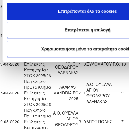
Πρωτάθλημα
ΑΓΙΟΥ
ΔΟΞΑ
28-03-2026
Επίλεκτης
0
0
46'
ΘΕΟΔΩΡΟΥ
ΠΑΛΑΙΟΜΕΤΟΧΟΥ
Επιτρέπονται όλα τα cookies
Κατηγορίας
ΛΑΡΝΑΚΑΣ
ΣΤΟΚ 2025/26
Παγκύπριο
Α.Ο. ΘΥΕΛΛΑ
Πρωτάθλημα
Επιτρέπεται η επιλογή
ΑΛΚΗ 1948
ΑΓΙΟΥ
04-04-2026
Επίλεκτης
1
0
9'
ΛΑΡΝΑΚΑΣ
ΘΕΟΔΩΡΟΥ
Κατηγορίας
ΛΑΡΝΑΚΑΣ
ΣΤΟΚ 2025/26
Χρησιμοποιήστε μόνο τα απαραίτητα cook
Παγκύπριο
Α.Ο. ΘΥΕΛΛΑ
Πρωτάθλημα
ΑΓΙΟΥ
19-04-2026
Επίλεκτης
1
0
ΞΥΛΟΦΑΓΟΥ F.C.
13'
ΘΕΟΔΩΡΟΥ
Κατηγορίας
ΛΑΡΝΑΚΑΣ
ΣΤΟΚ 2025/26
Παγκύπριο
Α.Ο. ΘΥΕΛΛΑ
Πρωτάθλημα
AKAMAS -
ΑΓΙΟΥ
25-04-2026
Επίλεκτης
MANDRIA FC
2
1
9'
ΘΕΟΔΩΡΟΥ
Κατηγορίας
2025
ΛΑΡΝΑΚΑΣ
ΣΤΟΚ 2025/26
Παγκύπριο
Α.Ο. ΘΥΕΛΛΑ
Πρωτάθλημα
ΑΓΙΟΥ
02-05-2026
Επίλεκτης
3
0
ΑΠΟΠ ΠΟΛΗΣ
7'
ΘΕΟΔΩΡΟΥ
Κατηγορίας