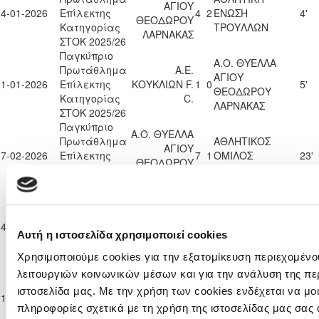
ΑΓΙΟΥ
24-01-2026
Επίλεκτης
4
2
ΕΝΩΣΗ
4'
ΘΕΟΔΩΡΟΥ
Κατηγορίας
ΤΡΟΥΛΛΩΝ
ΛΑΡΝΑΚΑΣ
ΣΤΟΚ 2025/26
Παγκύπριο
Α.Ο. ΘΥΕΛΛΑ
Πρωτάθλημα
Α.Ε.
ΑΓΙΟΥ
31-01-2026
Επίλεκτης
ΚΟΥΚΛΙΩΝ F.
1
0
5'
ΘΕΟΔΩΡΟΥ
Κατηγορίας
C.
ΛΑΡΝΑΚΑΣ
ΣΤΟΚ 2025/26
Παγκύπριο
Α.Ο. ΘΥΕΛΛΑ
Πρωτάθλημα
ΑΘΛΗΤΙΚΟΣ
ΑΓΙΟΥ
07-02-2026
Επίλεκτης
7
1
ΟΜΙΛΟΣ
23'
ΘΕΟΔΩΡΟΥ
Κατηγορίας
ΑΥΓΟΡΟΥ
ΛΑΡΝΑΚΑΣ
ΣΤΟΚ 2025/26
Παγκύπριο
Α.Ο. ΘΥΕΛΛΑ
Πρωτάθλημα
ΚΟΡΝΟΣ F.C.
ΑΓΙΟΥ
14-02-2026
Επίλεκτης
1
9
90'
2013
ΘΕΟΔΩΡΟΥ
Αυτή η ιστοσελίδα χρησιμοποιεί cookies
Κατηγορίας
ΛΑΡΝΑΚΑΣ
ΣΤΟΚ 2025/26
Χρησιμοποιούμε cookies για την εξατομίκευση περιεχομένο
Παγκύπριο
λειτουργιών κοινωνικών μέσων και για την ανάλυση της πε
Α.Ο. ΘΥΕΛΛΑ
Πρωτάθλημα
ΑΓΙΟΥ
ΦΡΕΝΑΡΟΣ
ιστοσελίδα μας. Με την χρήση των cookies ενδέχεται να μ
21-02-2026
Επίλεκτης
6
3
16'
ΘΕΟΔΩΡΟΥ
F.C.2000
πληροφορίες σχετικά με τη χρήση της ιστοσελίδας μας σας 
Κατηγορίας
ΛΑΡΝΑΚΑΣ