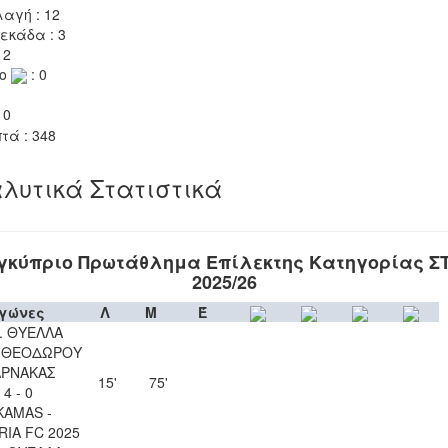
αγή : 12
εκάδα : 3
 2
το
: 0
 0
τά : 348
λυτικά Στατιστικά
γκύπριο Πρωτάθλημα Επίλεκτης Κατηγορίας Σ
2025/26
γώνες
Λ
Μ
Έ
. ΘΥΕΛΛΑ
Υ ΘΕΟΔΩΡΟΥ
ΑΡΝΑΚΑΣ
15'
75'
4 - 0
KAMAS -
IA FC 2025