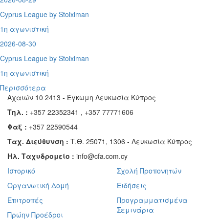
Cyprus League by Stoiximan
1η αγωνιστική
2026-08-30
Cyprus League by Stoiximan
1η αγωνιστική
Περισσότερα
Αχαιών 10 2413 - Έγκωμη Λευκωσία Κύπρος
Τηλ. :
+357 22352341 , +357 77771606
Φαξ :
+357 22590544
Ταχ. Διεύθυνση :
Τ.Θ. 25071, 1306 - Λευκωσία Κύπρος
Ηλ. Ταχυδρομείο :
info@cfa.com.cy
Ιστορικό
Σχολή Προπονητών
Οργανωτική Δομή
Ειδήσεις
Επιτροπές
Προγραμματισμένα
Σεμινάρια
Πρώην Προέδροι