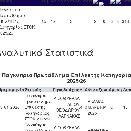
εσμός
Συμ
Αλλαγή
Ενδεκάδα
Λεπ
Παγκύπριο
Πρωτάθλημα
Επίλεκτης
15
12
3
2
0
2
0
348
Κατηγορίας ΣΤΟΚ
2025/26
Αναλυτικά Στατιστικά
Παγκύπριο Πρωτάθλημα Επίλεκτης Κατηγορί
2025/26
Ημερομηνία
Θεσμός
Γηπεδούχος
H
A
Φιλοξενούμενη
Λε
Παγκύπριο
Α.Ο. ΘΥΕΛΛΑ
Πρωτάθλημα
AKAMAS -
ΑΓΙΟΥ
03-01-2026
Επίλεκτης
4
0
MANDRIA FC
15'
ΘΕΟΔΩΡΟΥ
Κατηγορίας
2025
ΛΑΡΝΑΚΑΣ
ΣΤΟΚ 2025/26
Παγκύπριο
Α.Ο. ΘΥΕΛΛΑ
Πρωτάθλημα
ΑΘΛΗΤΙΚΗ