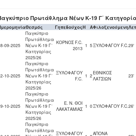
Παγκύπριο Πρωτάθλημα Νέων Κ-19 Γ΄ Κατηγορία
Ημερομηνία
Θεσμός
Γηπεδούχος
H
A
Φιλοξενούμενη
Λε
Παγκύπριο
Πρωτάθλημα
ΚΟΡΝΟΣ F.C.
28-09-2025
Νέων Κ-19 Γ΄
1
5
ΞΥΛΟΦΑΓΟΥ F.C.
29'
2013
Κατηγορίας
2025/26
Παγκύπριο
Πρωτάθλημα
ΞΥΛΟΦΑΓΟΥ
ΕΘΝΙΚΟΣ
12-10-2025
Νέων Κ-19 Γ΄
1
2
23'
F.C.
ΛΑΤΣΙΩΝ
Κατηγορίας
2025/26
Παγκύπριο
Πρωτάθλημα
Ε. Ν. ΘΟΙ
19-10-2025
Νέων Κ-19 Γ΄
1
0
ΞΥΛΟΦΑΓΟΥ F.C.
26'
ΛΑΚΑΤΑΜΙΑΣ
Κατηγορίας
2025/26
Παγκύπριο
Πρωτάθλημα
ΞΥΛΟΦΑΓΟΥ
ΑΠΟΝΑ