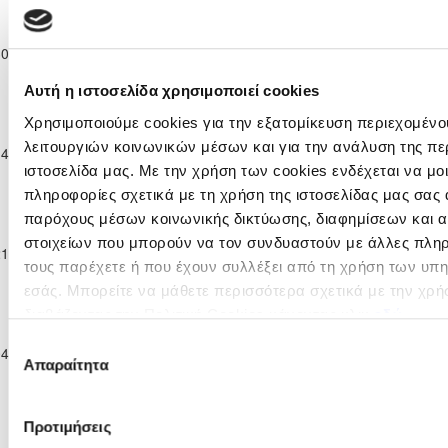
Παγκύπριο
Πρωτάθλημα
ΑΠΕΑ
30-11-2025
Νέων Κ-19 Γ΄
7
0
ΞΥΛΟΦΑΓΟΥ F.C.
90'
ΑΚΡΩΤΗΡΙΟΥ
Κατηγορίας
Αυτή η ιστοσελίδα χρησιμοποιεί cookies
2025/26
Παγκύπριο
Χρησιμοποιούμε cookies για την εξατομίκευση περιεχομένο
Πρωτάθλημα
ΞΥΛΟΦΑΓΟΥ
Π.Ο. ΑΧΥΡΩΝΑΣ
λειτουργιών κοινωνικών μέσων και για την ανάλυση της πε
14-12-2025
Νέων Κ-19 Γ΄
3
0
90'
F.C.
ΟΝΗΣΙΛΟΣ
ιστοσελίδα μας. Με την χρήση των cookies ενδέχεται να μ
Κατηγορίας
2025/26
πληροφορίες σχετικά με τη χρήση της ιστοσελίδας μας σας 
Παγκύπριο
παρόχους μέσων κοινωνικής δικτύωσης, διαφημίσεων και α
Πρωτάθλημα
ΗΡΑΚΛΗΣ
στοιχείων που μπορούν να τον συνδυαστούν με άλλες πληρ
21-12-2025
Νέων Κ-19 Γ΄
11
2
ΞΥΛΟΦΑΓΟΥ F.C.
90'
ΓΕΡΟΛΑΚΚΟΥ
τους παρέχετε ή που έχουν συλλέξει από τη χρήση των υπ
Κατηγορίας
εσάς. Μπορείτε να μάθετε περισσότερα σχετικά με την χρή
2025/26
Παγκύπριο
διαβάζοντας την Πολιτική Cookies κάνοντας κλικ
εδώ
Πρωτάθλημα
ΞΥΛΟΦΑΓΟΥ
ΟΜΟΝΟΙΑ
Επιλογή
04-01-2026
Νέων Κ-19 Γ΄
0
3
90'
F.C.
ΑΡΑΔΙΠΠΟΥ
Απαραίτητα
συγκατάθεσης
Κατηγορίας
2025/26
Παγκύπριο
Προτιμήσεις
Πρωτάθλημα
ΟΜΟΝΟΙΑ