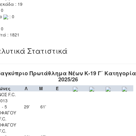
εκάδα : 19
 0
το
: 0
 0
τά : 1821
λυτικά Στατιστικά
αγκύπριο Πρωτάθλημα Νέων Κ-19 Γ΄ Κατηγορί
2025/26
ώνες
Λ
Μ
Έ
ΟΣ F.C.
2013
 - 5
29'
61'
ΟΦΑΓΟΥ
F.C.
ΟΦΑΓΟΥ
F.C.