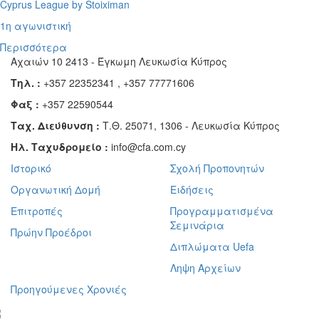
Cyprus League by Stoiximan
1η αγωνιστική
Περισσότερα
Αχαιών 10 2413 - Έγκωμη Λευκωσία Κύπρος
Τηλ. :
+357 22352341 , +357 77771606
Φαξ :
+357 22590544
Ταχ. Διεύθυνση :
Τ.Θ. 25071, 1306 - Λευκωσία Κύπρος
Ηλ. Ταχυδρομείο :
info@cfa.com.cy
Ιστορικό
Σχολή Προπονητών
Οργανωτική Δομή
Ειδήσεις
Επιτροπές
Προγραμματισμένα
Σεμινάρια
Πρώην Προέδροι
Διπλώματα Uefa
Ληψη Αρχείων
Προηγούμενες Χρονιές