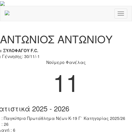
Toggl
naviga
Previous
Nex
ΑΝΤΩΝΙΟΣ ΑΝΤΩΝΙΟΥ
α
ΞΥΛΟΦΑΓΟΥ F.C.
 Γέννησης: 30/11/-1
Νούμερο Φανέλας
11
ατιστικά 2025 - 2026
 : Παγκύπριο Πρωτάθλημα Νέων Κ-19 Γ΄ Κατηγορίας 2025/26
 : 26
αγή : 6