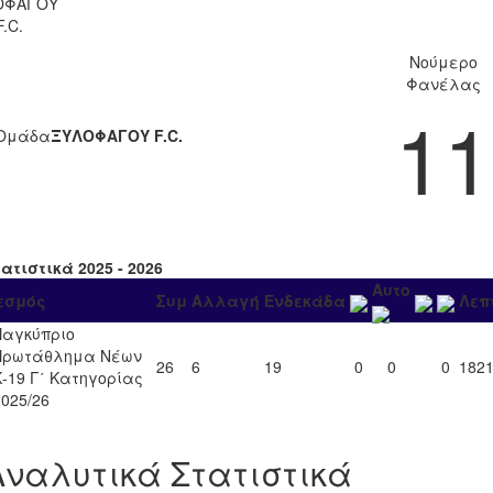
ΟΦΑΓΟΥ
F.C.
Νούμερο
Φανέλας
11
Ομάδα
ΞΥΛΟΦΑΓΟΥ F.C.
ατιστικά 2025 - 2026
Αυτο
εσμός
Συμ
Αλλαγή
Ενδεκάδα
Λεπ
Παγκύπριο
Πρωτάθλημα Νέων
26
6
19
0
0
0
182
Κ-19 Γ΄ Κατηγορίας
2025/26
Αναλυτικά Στατιστικά