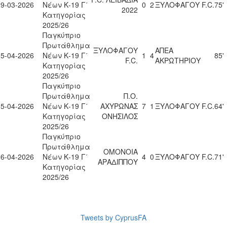
29-03-2026
Νέων Κ-19 Γ΄
0
2
ΞΥΛΟΦΑΓΟΥ F.C.
75'
2022
Κατηγορίας
2025/26
Παγκύπριο
Πρωτάθλημα
ΞΥΛΟΦΑΓΟΥ
ΑΠΕΑ
05-04-2026
Νέων Κ-19 Γ΄
1
4
85'
F.C.
ΑΚΡΩΤΗΡΙΟΥ
Κατηγορίας
2025/26
Παγκύπριο
Πρωτάθλημα
Π.Ο.
15-04-2026
Νέων Κ-19 Γ΄
ΑΧΥΡΩΝΑΣ
7
1
ΞΥΛΟΦΑΓΟΥ F.C.
64'
Κατηγορίας
ΟΝΗΣΙΛΟΣ
2025/26
Παγκύπριο
Πρωτάθλημα
ΟΜΟΝΟΙΑ
26-04-2026
Νέων Κ-19 Γ΄
4
0
ΞΥΛΟΦΑΓΟΥ F.C.
71'
ΑΡΑΔΙΠΠΟΥ
Κατηγορίας
2025/26
Tweets by CyprusFA