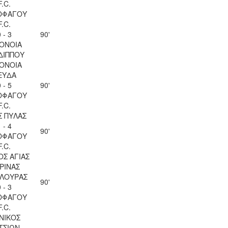
F.C.
ΟΦΑΓΟΥ
F.C.
 - 3
90'
ΟΝΟΙΑ
ΔΙΠΠΟΥ
ΟΝΟΙΑ
ΕΥΔΑ
 - 5
90'
ΟΦΑΓΟΥ
F.C.
Σ ΠΥΛΑΣ
 - 4
90'
ΟΦΑΓΟΥ
F.C.
ΟΣ ΑΓΙΑΣ
ΡΙΝΑΣ
ΛΟΥΡΑΣ
90'
 - 3
ΟΦΑΓΟΥ
F.C.
ΝΙΚΟΣ
ΤΣΙΩΝ