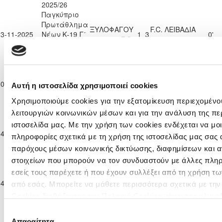
2025/26
Παγκύπριο
Πρωτάθλημα
ΞΥΛΟΦΑΓΟΥ
F.C. ΛΕΙΒΑΔΙΑ
23-11-2025
Νέων Κ-19 Γ΄
1
3
0'
F.C.
2022
Κατηγορίας
2025/26
Παγκύπριο
Πρωτάθλημα
F.C.
ΕΘΝΙΚΟΣ
30-11-2025
Νέων Κ-19 Γ΄
ΛΕΙΒΑΔΙΑ
2
3
90'
Αυτή η ιστοσελίδα χρησιμοποιεί cookies
ΛΑΤΣΙΩΝ
Κατηγορίας
2022
Χρησιμοποιούμε cookies για την εξατομίκευση περιεχομένο
2025/26
λειτουργιών κοινωνικών μέσων και για την ανάλυση της πε
Παγκύπριο
Πρωτάθλημα
ιστοσελίδα μας. Με την χρήση των cookies ενδέχεται να μ
Ε. Ν. ΘΟΙ
F.C. ΛΕΙΒΑΔΙΑ
14-12-2025
Νέων Κ-19 Γ΄
12
0
90'
πληροφορίες σχετικά με τη χρήση της ιστοσελίδας μας σας 
ΛΑΚΑΤΑΜΙΑΣ
2022
Κατηγορίας
παρόχους μέσων κοινωνικής δικτύωσης, διαφημίσεων και α
2025/26
στοιχείων που μπορούν να τον συνδυαστούν με άλλες πλη
Παγκύπριο
εσείς τους παρέχετε ή που έχουν συλλέξει από τη χρήση τ
Πρωτάθλημα
F.C. ΛΕΙΒΑΔΙΑ
04-01-2026
Νέων Κ-19 Γ΄
ΑΣΙΛ ΛΥΣΗΣ
0
3
11'
από εσάς. Μπορείτε να μάθετε περισσότερα σχετικά με τη
2022
Κατηγορίας
Cookies διαβάζοντας την Πολιτική Cookies κάνοντας κλικ
ε
2025/26
Επιλογή
Παγκύπριο
Απαραίτητα