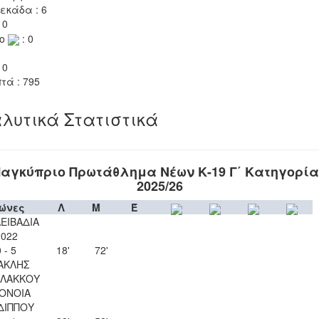
εκάδα : 6
 0
το
: 0
 0
τά : 795
λυτικά Στατιστικά
αγκύπριο Πρωτάθλημα Νέων Κ-19 Γ΄ Κατηγορί
2025/26
ώνες
Λ
Μ
Έ
ΛΕΙΒΑΔΙΑ
2022
 - 5
18'
72'
ΑΚΛΗΣ
ΛΑΚΚΟΥ
ΟΝΟΙΑ
ΔΙΠΠΟΥ