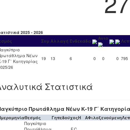
27
ατιστικά 2025 - 2026
Αυτο
εσμός
Συμ
Αλλαγή
Ενδεκάδα
Λεπ
Παγκύπριο
Πρωτάθλημα Νέων
19
13
6
0
0
0
795
Κ-19 Γ΄ Κατηγορίας
2025/26
Αναλυτικά Στατιστικά
Παγκύπριο Πρωτάθλημα Νέων Κ-19 Γ΄ Κατηγορίας
Ημερομηνία
Θεσμός
Γηπεδούχος
H
A
Φιλοξενούμενη
Λεπ
Παγκύπριο
Πρωτάθλημα
F.C.