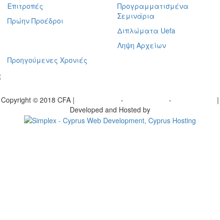
Επιτροπές
Προγραμματισμένα
Σεμινάρια
Πρώην Προέδροι
Διπλώματα Uefa
Ληψη Αρχείων
Προηγούμενες Χρονιές
γραφείτε στο ενημερωτικό μας δελτίο
Copyright © 2018 CFA |
Privacy policy
-
Terms of Use
-
Cookie Policy
|
Developed and Hosted by
Change your consent