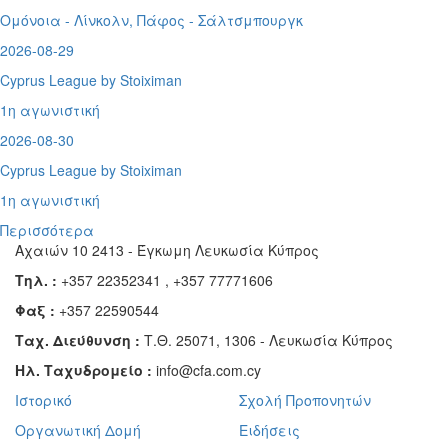
Ομόνοια - Λίνκολν, Πάφος -
Σάλτσμπουργκ
2026-08-29
Cyprus League by Stoiximan
1η αγωνιστική
2026-08-30
Cyprus League by Stoiximan
1η αγωνιστική
Περισσότερα
Αχαιών 10 2413 - Έγκωμη Λευκωσία Κύπρος
Τηλ. :
+357 22352341 , +357 77771606
Φαξ :
+357 22590544
Ταχ. Διεύθυνση :
Τ.Θ. 25071, 1306 - Λευκωσία Κύπρος
Ηλ. Ταχυδρομείο :
info@cfa.com.cy
Ιστορικό
Σχολή Προπονητών
Οργανωτική Δομή
Ειδήσεις