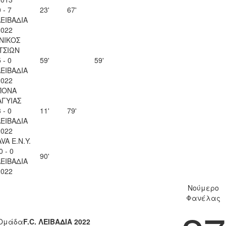
 - 7
23'
67'
ΛΕΙΒΑΔΙΑ
2022
ΝΙΚΟΣ
ΤΣΙΩΝ
 - 0
59'
59'
ΛΕΙΒΑΔΙΑ
2022
ΠΟΝΑ
ΑΓΥΙΑΣ
 - 0
11'
79'
ΛΕΙΒΑΔΙΑ
2022
VA Ε.Ν.Y.
0 - 0
90'
ΛΕΙΒΑΔΙΑ
2022
Νούμερο
Φανέλας
Ομάδα
F.C. ΛΕΙΒΑΔΙΑ 2022