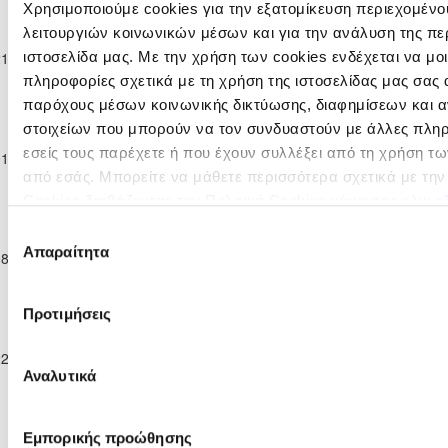
Χρησιμοποιούμε cookies για την εξατομίκευση περιεχομένο
Παγκύπριο
λειτουργιών κοινωνικών μέσων και για την ανάλυση της πε
Πρωτάθλημα
ΟΜΟΝΟΙΑ
ΑΕΠ
21-02-2026
Νέων Κ-19 Γ΄
3
0
35'
ιστοσελίδα μας. Με την χρήση των cookies ενδέχεται να μ
ΑΡΑΔΙΠΠΟΥ
ΠΟΛΕΜΙΔΙΩΝ
Κατηγορίας
πληροφορίες σχετικά με τη χρήση της ιστοσελίδας μας σας 
2025/26
παρόχους μέσων κοινωνικής δικτύωσης, διαφημίσεων και α
Παγκύπριο
στοιχείων που μπορούν να τον συνδυαστούν με άλλες πλη
Πρωτάθλημα
ΑΕΠ
ΟΜΟΝΟΙΑ
εσείς τους παρέχετε ή που έχουν συλλέξει από τη χρήση τ
01-03-2026
Νέων Κ-19 Γ΄
4
0
25'
ΠΟΛΕΜΙΔΙΩΝ
ΨΕΥΔΑ
Κατηγορίας
από εσάς. Μπορείτε να μάθετε περισσότερα σχετικά με τη
2025/26
Cookies διαβάζοντας την Πολιτική Cookies κάνοντας κλικ
ε
Παγκύπριο
Επιλογή
Πρωτάθλημα
ΑΕΠ
Απαραίτητα
συγκατάθεσης
08-03-2026
Νέων Κ-19 Γ΄
ΑΣΠΙΣ ΠΥΛΑΣ
1
6
66'
ΠΟΛΕΜΙΔΙΩΝ
Κατηγορίας
2025/26
Προτιμήσεις
Παγκύπριο
Πρωτάθλημα
ΞΥΛΟΦΑΓΟΥ
ΑΕΠ
22-03-2026
Νέων Κ-19 Γ΄
1
1
46'
F.C.
ΠΟΛΕΜΙΔΙΩΝ
Αναλυτικά
Κατηγορίας
2025/26
Παγκύπριο
Πρωτάθλημα
Εμπορικής προώθησης
ΑΕΠ
ΕΘΝΙΚΟΣ