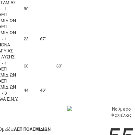
ΤΑΜΙΑΣ
 - 1
90'
ΑΕΠ
ΜΙΔΙΩΝ
ΑΕΠ
ΜΙΔΙΩΝ
 - 1
23'
67'
ΠΟΝΑ
ΑΓΥΙΑΣ
Λ ΛΥΣΗΣ
 - 1
60'
60'
ΑΕΠ
ΜΙΔΙΩΝ
ΑΕΠ
ΜΙΔΙΩΝ
44'
46'
 - 3
VA Ε.Ν.Y.
Νούμερο
Φανέλας
55
Ομάδα
ΑΕΠ ΠΟΛΕΜΙΔΙΩΝ