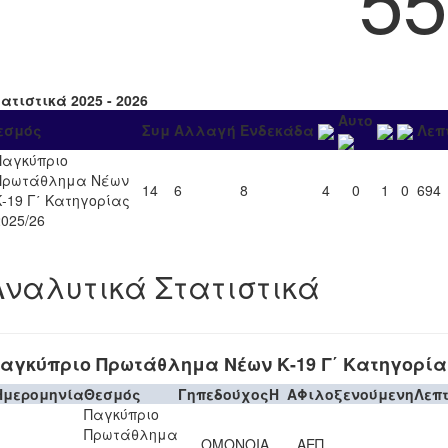
ατιστικά 2025 - 2026
Αυτο
εσμός
Συμ
Αλλαγή
Ενδεκάδα
Λεπ
Παγκύπριο
Πρωτάθλημα Νέων
14
6
8
4
0
1
0
694
Κ-19 Γ΄ Κατηγορίας
2025/26
Αναλυτικά Στατιστικά
αγκύπριο Πρωτάθλημα Νέων Κ-19 Γ΄ Κατηγορίας
Ημερομηνία
Θεσμός
Γηπεδούχος
H
A
Φιλοξενούμενη
Λεπ
Παγκύπριο
Πρωτάθλημα
ΟΜΟΝΟΙΑ
ΑΕΠ