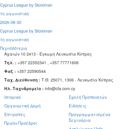
Cyprus League by Stoiximan
1η αγωνιστική
2026-08-30
Cyprus League by Stoiximan
1η αγωνιστική
Περισσότερα
Αχαιών 10 2413 - Έγκωμη Λευκωσία Κύπρος
Τηλ. :
+357 22352341 , +357 77771606
Φαξ :
+357 22590544
Ταχ. Διεύθυνση :
Τ.Θ. 25071, 1306 - Λευκωσία Κύπρος
Ηλ. Ταχυδρομείο :
info@cfa.com.cy
Ιστορικό
Σχολή Προπονητών
Οργανωτική Δομή
Ειδήσεις
Επιτροπές
Προγραμματισμένα
Σεμινάρια
Πρώην Προέδροι
Διπλώματα Uefa