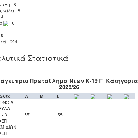
αγή : 6
εκάδα : 8
 4
το
: 0
 0
τά : 694
λυτικά Στατιστικά
αγκύπριο Πρωτάθλημα Νέων Κ-19 Γ΄ Κατηγορί
2025/26
ώνες
Λ
Μ
Έ
ΟΝΟΙΑ
ΕΥΔΑ
 - 3
55'
55'
ΑΕΠ
ΜΙΔΙΩΝ
ΑΕΠ