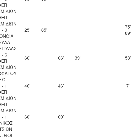
ΑΕΠ
ΜΙΔΙΩΝ
ΑΕΠ
ΜΙΔΙΩΝ
75'
 - 0
25'
65'
89'
ΟΝΟΙΑ
ΕΥΔΑ
Σ ΠΥΛΑΣ
 - 6
66'
66'
39'
53'
ΑΕΠ
ΜΙΔΙΩΝ
ΟΦΑΓΟΥ
F.C.
 - 1
46'
46'
7'
ΑΕΠ
ΜΙΔΙΩΝ
ΑΕΠ
ΜΙΔΙΩΝ
 - 1
60'
60'
ΝΙΚΟΣ
ΤΣΙΩΝ
Ν. ΘΟΙ