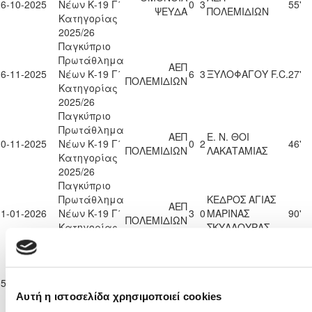
26-10-2025
Νέων Κ-19 Γ΄
0
3
55'
ΨΕΥΔΑ
ΠΟΛΕΜΙΔΙΩΝ
Κατηγορίας
2025/26
Παγκύπριο
Πρωτάθλημα
ΑΕΠ
16-11-2025
Νέων Κ-19 Γ΄
6
3
ΞΥΛΟΦΑΓΟΥ F.C.
27'
ΠΟΛΕΜΙΔΙΩΝ
Κατηγορίας
2025/26
Παγκύπριο
Πρωτάθλημα
ΑΕΠ
Ε. Ν. ΘΟΙ
30-11-2025
Νέων Κ-19 Γ΄
0
2
46'
ΠΟΛΕΜΙΔΙΩΝ
ΛΑΚΑΤΑΜΙΑΣ
Κατηγορίας
2025/26
Παγκύπριο
Πρωτάθλημα
ΚΕΔΡΟΣ ΑΓΙΑΣ
ΑΕΠ
11-01-2026
Νέων Κ-19 Γ΄
3
0
ΜΑΡΙΝΑΣ
90'
ΠΟΛΕΜΙΔΙΩΝ
Κατηγορίας
ΣΚΥΛΛΟΥΡΑΣ
2025/26
Παγκύπριο
Πρωτάθλημα
ΑΕΠ
ΗΡΑΚΛΗΣ
15-02-2026
Νέων Κ-19 Γ΄
1
3
27'
ΠΟΛΕΜΙΔΙΩΝ
ΓΕΡΟΛΑΚΚΟΥ
Κατηγορίας
Αυτή η ιστοσελίδα χρησιμοποιεί cookies
2025/26