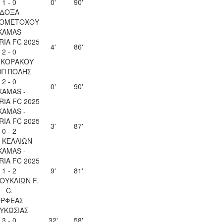
1 - 0
0'
90'
ΔΟΞΑ
ΙΟΜΕΤΟΧΟΥ
KAMAS -
IA FC 2025
4'
86'
2 - 0
 ΚΟΡΑΚΟΥ
ΟΠ ΠΟΛΗΣ
2 - 0
0'
90'
KAMAS -
IA FC 2025
KAMAS -
IA FC 2025
3'
87'
0 - 2
 ΚΕΛΛΙΩΝ
KAMAS -
IA FC 2025
1 - 2
9'
81'
ΚΟΥΚΛΙΩΝ F.
C.
ΡΦΕΑΣ
ΥΚΩΣΙΑΣ
3 - 0
32'
58'