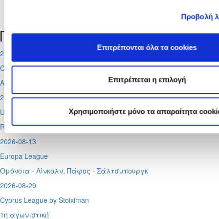
Tweets by CyprusFA
Προβολή λ
Προσεχή γεγονότα
Επιτρέπονται όλα τα cookies
2026-08-11
Conference League
Επιτρέπεται η επιλογή
Απόλλων - Μπραν
2026-08-12
UEFA Super CUP
Χρησιμοποιήστε μόνο τα απαραίτητα cooki
Red Bull Arena (
Σάλτσμπουργκ)
2026-08-13
Europa League
Ομόνοια - Λίνκολν, Πάφος -
Σάλτσμπουργκ
2026-08-29
Cyprus League by Stoiximan
1η αγωνιστική