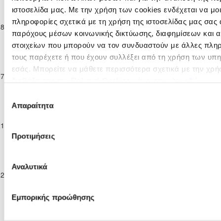
Παγκύπριο
ιστοσελίδα μας. Με την χρήση των cookies ενδέχεται να μ
Πρωτάθλημα
AKAMAS -
πληροφορίες σχετικά με τη χρήση της ιστοσελίδας μας σας 
28-02-2026
Επίλεκτης
ΑΠΟΠ ΠΟΛΗΣ
2
0
MANDRIA FC
0'
παρόχους μέσων κοινωνικής δικτύωσης, διαφημίσεων και α
Κατηγορίας
2025
στοιχείων που μπορούν να τον συνδυαστούν με άλλες πληρ
ΣΤΟΚ 2025/26
Παγκύπριο
τους παρέχετε ή που έχουν συλλέξει από τη χρήση των υπ
Πρωτάθλημα
AKAMAS -
εσάς. Μπορείτε να μάθετε περισσότερα σχετικά με την χρή
07-03-2026
Επίλεκτης
MANDRIA FC
0
2
ΑΕΚ ΚΕΛΛΙΩΝ
3'
διαβάζοντας την Πολιτική Cookies κάνοντας κλικ
εδώ
Κατηγορίας
2025
ΣΤΟΚ 2025/26
Επιλογή
Παγκύπριο
Απαραίτητα
συγκατάθεσης
Πρωτάθλημα
AKAMAS -
Α.Ε. ΚΟΥΚΛΙΩΝ F.
21-03-2026
Επίλεκτης
MANDRIA FC
1
2
9'
C.
Κατηγορίας
2025
Προτιμήσεις
ΣΤΟΚ 2025/26
Παγκύπριο
Πρωτάθλημα
AKAMAS -
Αναλυτικά
ΟΡΦΕΑΣ
02-05-2026
Επίλεκτης
3
0
MANDRIA FC
32'
ΛΕΥΚΩΣΙΑΣ
Κατηγορίας
2025
ΣΤΟΚ 2025/26
Εμπορικής προώθησης