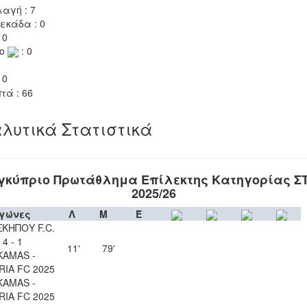
αγή : 7
εκάδα : 0
 0
το
: 0
 0
τά : 66
λυτικά Στατιστικά
γκύπριο Πρωτάθλημα Επίλεκτης Κατηγορίας Σ
2025/26
γώνες
Λ
Μ
Έ
ΚΗΠΟΥ F.C.
4 - 1
11'
79'
KAMAS -
IA FC 2025
KAMAS -
IA FC 2025