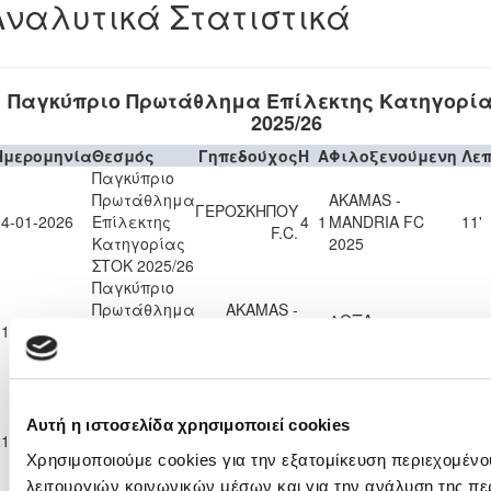
Αναλυτικά Στατιστικά
Παγκύπριο Πρωτάθλημα Επίλεκτης Κατηγορί
2025/26
Ημερομηνία
Θεσμός
Γηπεδούχος
H
A
Φιλοξενούμενη
Λε
Παγκύπριο
Πρωτάθλημα
AKAMAS -
ΓΕΡΟΣΚΗΠΟΥ
24-01-2026
Επίλεκτης
4
1
MANDRIA FC
11'
F.C.
Κατηγορίας
2025
ΣΤΟΚ 2025/26
Παγκύπριο
Πρωτάθλημα
AKAMAS -
ΔΟΞΑ
31-01-2026
Επίλεκτης
MANDRIA FC
1
0
0'
ΠΑΛΑΙΟΜΕΤΟΧΟΥ
Κατηγορίας
2025
ΣΤΟΚ 2025/26
Παγκύπριο
Πρωτάθλημα
AKAMAS -
Αυτή η ιστοσελίδα χρησιμοποιεί cookies
21-02-2026
Επίλεκτης
MANDRIA FC
2
0
ΑΕΚ ΚΟΡΑΚΟΥ
4'
Χρησιμοποιούμε cookies για την εξατομίκευση περιεχομένο
Κατηγορίας
2025
ΣΤΟΚ 2025/26
λειτουργιών κοινωνικών μέσων και για την ανάλυση της πε