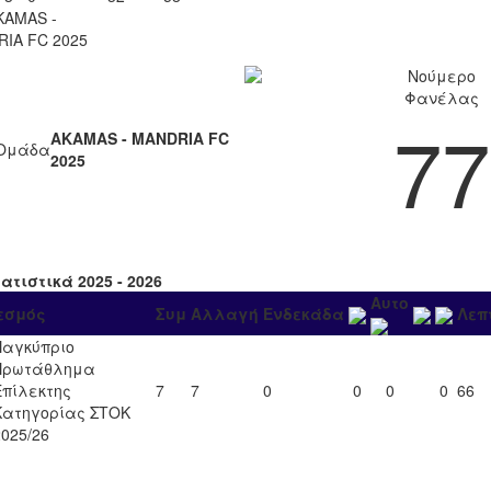
KAMAS -
IA FC 2025
Νούμερο
Φανέλας
77
AKAMAS - MANDRIA FC
Ομάδα
2025
ατιστικά 2025 - 2026
Αυτο
εσμός
Συμ
Αλλαγή
Ενδεκάδα
Λεπ
Παγκύπριο
Πρωτάθλημα
Επίλεκτης
7
7
0
0
0
0
66
Κατηγορίας ΣΤΟΚ
2025/26