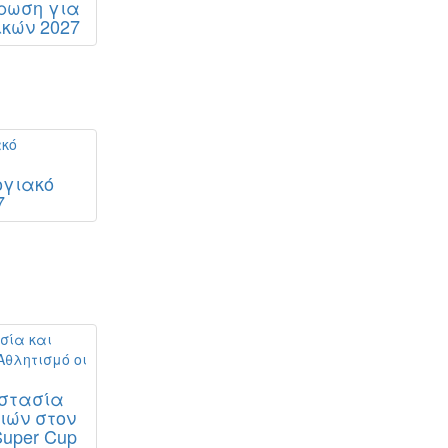
ήρωση για
ικών 2027
ογιακό
7
οστασία
ιών στον
uper Cup