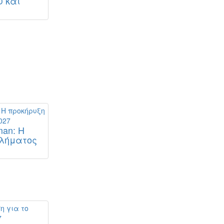
υ και
man: Η
θλήματος