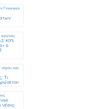
ματων
α» ο
6
: Τι
ηρώνεται
 νέους