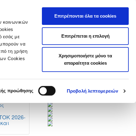
τιστικά
Επιτρέπονται όλα τα cookies
ών κοινωνικών
ookies
Επιτρέπεται η επιλογή
ό εσάς με
 μπορούν να
από τη χρήση
Next
Χρησιμοποιήστε μόνο τα
των Cookies
απαραίτητα cookies
τητών
Χορηγοί
κής προώθησης
Προβολή λεπτομερειών
ΤΟΚ 2026-
 και