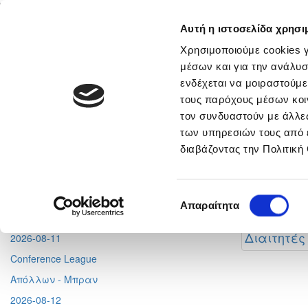
Αυτή η ιστοσελίδα χρησι
Αρχική
Νέα & Πληροφορίες
Εθνικές Ομάδες
Χρησιμοποιούμε cookies γ
μέσων και για την ανάλυσ
ενδέχεται να μοιραστούμε
τους παρόχους μέσων κοι
Στατιστικά
Γενικά
Περισσότερα
τον συνδυαστούν με άλλες
Previ
των υπηρεσιών τους από 
Ποδοσφαιρ
διαβάζοντας την Πολιτική
(κανονισμο
Τελευ
Επιλογή
Προσεχή Γεγονότα
Απαραίτητα
συγκατάθεσης
Διαιτητές
2026-08-11
Conference League
Απόλλων - Μπραν
2026-08-12