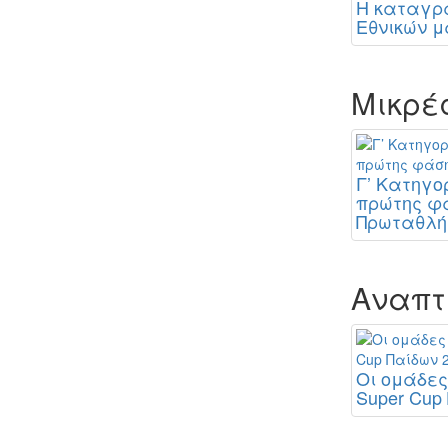
Η καταγρα
Εθνικών 
Μικρέ
Γ’ Κατηγο
πρώτης φ
Πρωταθλή
Αναπτ
Οι ομάδες
Super Cup