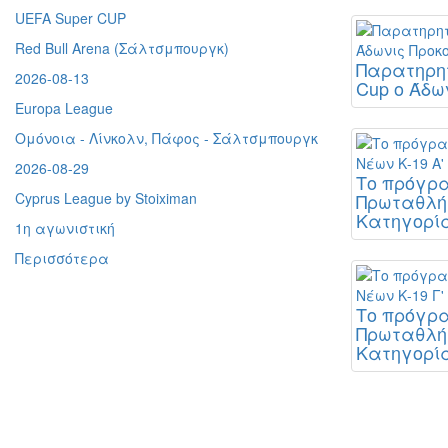
UEFA Super CUP
Red Bull Arena (
Σάλτσμπουργκ)
Παρατηρητ
2026-08-13
Cup ο Άδω
Europa League
Ομόνοια - Λίνκολν, Πάφος -
Σάλτσμπουργκ
2026-08-29
Το πρόγρ
Cyprus League by Stoiximan
Πρωταθλήμ
Κατηγορί
1η αγωνιστική
Περισσότερα
Το πρόγρ
Πρωταθλήμ
Κατηγορί