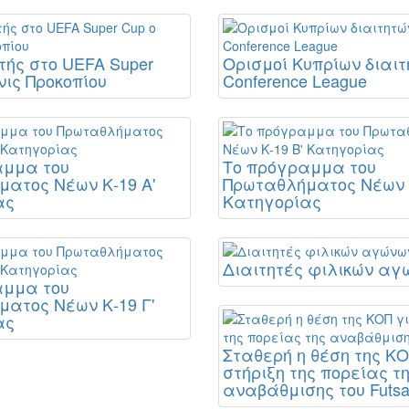
ής στο UEFA Super
Ορισμοί Κυπρίων διαιτ
νις Προκοπίου
Conference League
αμμα του
Το πρόγραμμα του
ατος Νέων Κ-19 Α'
Πρωταθλήματος Νέων Κ
ας
Κατηγορίας
Διαιτητές φιλικών αγ
αμμα του
ατος Νέων Κ-19 Γ'
ας
Σταθερή η θέση της ΚΟ
στήριξη της πορείας τ
αναβάθμισης του Futsa