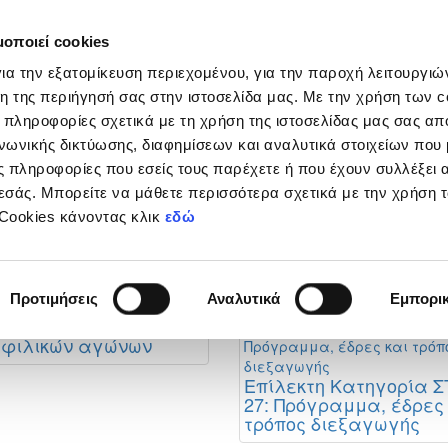
μοποιεί cookies
Διοργανώσεις
Grassroots
Κριτήρια UEFA
Στα
ια την εξατομίκευση περιεχομένου, για την παροχή λειτουργι
η της περιήγησή σας στην ιστοσελίδα μας. Με την χρήση των c
 πληροφορίες σχετικά με τη χρήση της ιστοσελίδας μας σας απ
νωνικής δικτύωσης, διαφημίσεων και αναλυτικά στοιχείων που
 πληροφορίες που εσείς τους παρέχετε ή που έχουν συλλέξει 
ous
εσάς. Μπορείτε να μάθετε περισσότερα σχετικά με την χρήση 
ιστές μπορούν να εγγράφονται στα μητρώα διαι
 Cookies κάνοντας κλικ
εδώ
ί και προϋποθέσεις)
ταίες Ειδήσεις
Προτιμήσεις
Αναλυτικά
Εμπορι
 φιλικών αγώνων
Επίλεκτη Κατηγορία Σ
27: Πρόγραμμα, έδρες
τρόπος διεξαγωγής