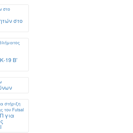
ητών στο
-19 Β'
ώνων
Π για
ης
l