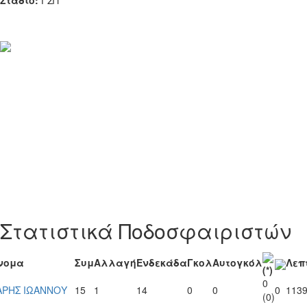
Στάδιο:
ΓΣΠ
Στατιστικά Ποδοσφαιριστών
νομα
Συμ
Αλλαγή
Ενδεκάδα
Γκολ
Αυτογκόλ
Λεπ
(*)
0
ΑΡΗΣ ΙΩΑΝΝΟΥ
15
1
14
0
0
0
113
(0)