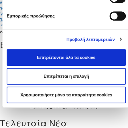
ΙΑΝΕΛΛΟΣ
(1)
ΥΡΙΑΚΟΣ
1
15
0
15
1
0
0
118
ΤΑΚΚΑΣ
(1)
Εμπορικής προώθησης
ΧΙΛΛΕΑΣ
0
8
0
8
0
0
0
621
ΤΥΛΙΑΝΟΥ
(0)
 Ανώτατη Κατηγορία Παίδων Κ-15 2025/26
Προβολή λεπτομερειών
Ειδήσεις
Από
Επιτρέπονται όλα τα cookies
Μέχρι
Επιτρέπεται η επιλογή
Χρησιμοποιήστε μόνο τα απαραίτητα cookies
Δεν υπάρχουν σχετικές ειδήσεις.
Τελευταία Νέα