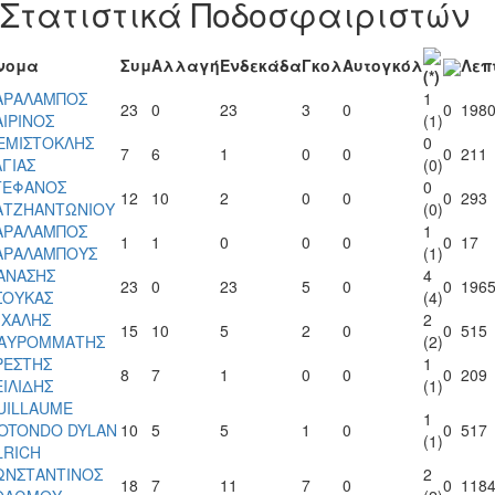
Στατιστικά Ποδοσφαιριστών
νομα
Συμ
Αλλαγή
Ενδεκάδα
Γκολ
Αυτογκόλ
Λεπ
(*)
ΑΡΑΛΑΜΠΟΣ
1
23
0
23
3
0
0
198
ΑΙΡΙΝΟΣ
(1)
ΕΜΙΣΤΟΚΛΗΣ
0
7
6
1
0
0
0
211
ΑΓΙΑΣ
(0)
ΤΕΦΑΝΟΣ
0
12
10
2
0
0
0
293
ΑΤΖΗΑΝΤΩΝΙΟΥ
(0)
ΑΡΑΛΑΜΠΟΣ
1
1
1
0
0
0
0
17
ΑΡΑΛΑΜΠΟΥΣ
(1)
ΑΝΑΣΗΣ
4
23
0
23
5
0
0
196
ΣΟΥΚΑΣ
(4)
ΙΧΑΛΗΣ
2
15
10
5
2
0
0
515
ΑΥΡΟΜΜΑΤΗΣ
(2)
ΡΕΣΤΗΣ
1
8
7
1
0
0
0
209
ΕΙΛΙΔΗΣ
(1)
UILLAUME
1
OTONDO DYLAN
10
5
5
1
0
0
517
(1)
LRICH
ΩΝΣΤΑΝΤΙΝΟΣ
2
18
7
11
7
0
0
118