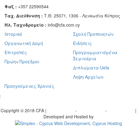
Φαξ :
+357 22590544
Ταχ. Διεύθυνση :
Τ.Θ. 25071, 1306 - Λευκωσία Κύπρος
Ηλ. Ταχυδρομείο :
info@cfa.com.cy
Ιστορικό
Σχολή Προπονητών
Οργανωτική Δομή
Ειδήσεις
Επιτροπές
Προγραμματισμένα
Σεμινάρια
Πρώην Προέδροι
Διπλώματα Uefa
Ληψη Αρχείων
Προηγούμενες Χρονιές
γραφείτε στο ενημερωτικό μας δελτίο
Copyright © 2018 CFA |
Privacy policy
-
Terms of Use
-
Cookie Policy
|
Developed and Hosted by
Change your consent