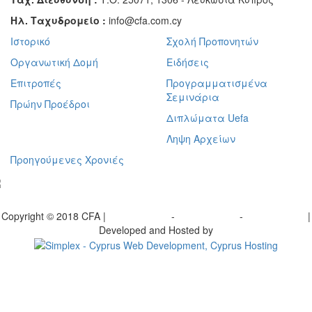
Ηλ. Ταχυδρομείο :
info@cfa.com.cy
Ιστορικό
Σχολή Προπονητών
Οργανωτική Δομή
Ειδήσεις
Επιτροπές
Προγραμματισμένα
Σεμινάρια
Πρώην Προέδροι
Διπλώματα Uefa
Ληψη Αρχείων
Προηγούμενες Χρονιές
γραφείτε στο ενημερωτικό μας δελτίο
Copyright © 2018 CFA |
Privacy policy
-
Terms of Use
-
Cookie Policy
|
Developed and Hosted by
Change your consent