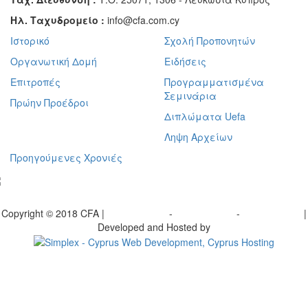
Ηλ. Ταχυδρομείο :
info@cfa.com.cy
Ιστορικό
Σχολή Προπονητών
Οργανωτική Δομή
Ειδήσεις
Επιτροπές
Προγραμματισμένα
Σεμινάρια
Πρώην Προέδροι
Διπλώματα Uefa
Ληψη Αρχείων
Προηγούμενες Χρονιές
γραφείτε στο ενημερωτικό μας δελτίο
Copyright © 2018 CFA |
Privacy policy
-
Terms of Use
-
Cookie Policy
|
Developed and Hosted by
Change your consent