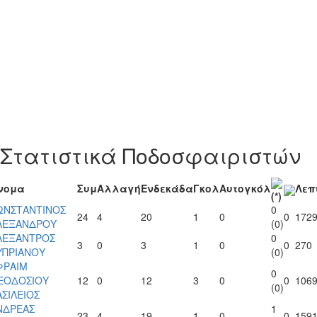
Στατιστικά Ποδοσφαιριστών
νομα
Συμ
Αλλαγή
Ενδεκάδα
Γκολ
Αυτογκόλ
Λεπ
(*)
ΩΝΣΤΑΝΤΙΝΟΣ
0
24
4
20
1
0
0
172
ΛΕΞΑΝΔΡΟΥ
(0)
ΛΕΞΑΝΤΡΟΣ
0
3
0
3
1
0
0
270
ΥΠΡΙΑΝΟΥ
(0)
ΦΡΑΙΜ
0
ΕΟΔΟΣΙΟΥ
12
0
12
3
0
0
106
(0)
ΑΣΙΛΕΙΟΣ
ΝΔΡΕΑΣ
1
23
4
19
1
0
0
159