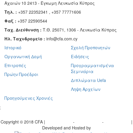
Αχαιών 10 2413 - Έγκωμη Λευκωσία Κύπρος
Τηλ. :
+357 22352341 , +357 77771606
Φαξ :
+357 22590544
Ταχ. Διεύθυνση :
Τ.Θ. 25071, 1306 - Λευκωσία Κύπρος
Ηλ. Ταχυδρομείο :
info@cfa.com.cy
Ιστορικό
Σχολή Προπονητών
Οργανωτική Δομή
Ειδήσεις
Επιτροπές
Προγραμματισμένα
Σεμινάρια
Πρώην Προέδροι
Διπλώματα Uefa
Ληψη Αρχείων
Προηγούμενες Χρονιές
γραφείτε στο ενημερωτικό μας δελτίο
Copyright © 2018 CFA |
Privacy policy
-
Terms of Use
-
Cookie Policy
|
Developed and Hosted by