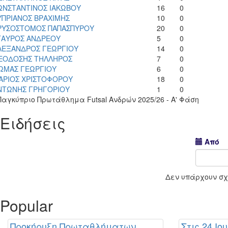
ΩΝΣΤΑΝΤΙΝΟΣ ΙΑΚΩΒΟΥ
16
0
ΥΠΡΙΑΝΟΣ ΒΡΑΧΙΜΗΣ
10
0
ΡΥΣΟΣΤΟΜΟΣ ΠΑΠΑΣΠΥΡΟΥ
20
0
ΤΑΥΡΟΣ ΑΝΔΡΕΟΥ
5
0
ΛΕΞΑΝΔΡΟΣ ΓΕΩΡΓΙΟΥ
14
0
ΕΟΔΟΣΗΣ ΤΗΛΛΗΡΟΣ
7
0
ΩΜΑΣ ΓΕΩΡΓΙΟΥ
6
0
ΑΡΙΟΣ ΧΡΙΣΤΟΦΟΡΟΥ
18
0
ΝΤΩΝΗΣ ΓΡΗΓΟΡΙΟΥ
1
0
 Παγκύπριο Πρωτάθλημα Futsal Ανδρών 2025/26 - Α' Φάση
Ειδήσεις
Από
Δεν υπάρχουν σχε
Popular
Προκήρυξη Πρωταθλήματων
Στις 24 Ιο