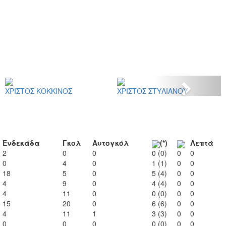
Next
ΧΡΙΣΤΟΣ ΚΟΚΚΙΝΟΣ
ΧΡΙΣΤΟΣ ΣΤΥΛΙΑΝΟΥ
Ενδεκάδα
Γκολ
Αυτογκόλ
(*)
Λεπτά
2
0
0
0 (0)
0
0
0
4
0
1 (1)
0
0
18
5
0
5 (4)
0
0
4
9
0
4 (4)
0
0
4
11
0
0 (0)
0
0
15
20
0
6 (6)
0
0
4
11
1
3 (3)
0
0
0
0
0
0 (0)
0
0