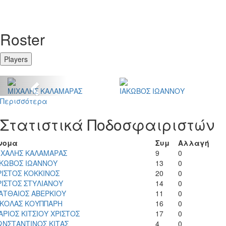
Roster
Players
Previous
ΜΙΧΑΛΗΣ ΚΑΛΑΜΑΡΑΣ
ΙΑΚΩΒΟΣ ΙΩΑΝΝΟΥ
Περισσότερα
Στατιστικά Ποδοσφαιριστών
νομα
Συμ
Αλλαγή
ΙΧΑΛΗΣ ΚΑΛΑΜΑΡΑΣ
9
0
ΑΚΩΒΟΣ ΙΩΑΝΝΟΥ
13
0
ΡΙΣΤΟΣ ΚΟΚΚΙΝΟΣ
20
0
ΡΙΣΤΟΣ ΣΤΥΛΙΑΝΟΥ
14
0
ΑΤΘΑΙΟΣ ΑΒΕΡΚΙΟΥ
11
0
ΙΚΟΛΑΣ ΚΟΥΠΠΑΡΗ
16
0
ΑΡΙΟΣ ΚΙΤΣΙΟΥ ΧΡΙΣΤΟΣ
17
0
ΩΝΣΤΑΝΤΙΝΟΣ ΚΙΤΑΣ
4
0