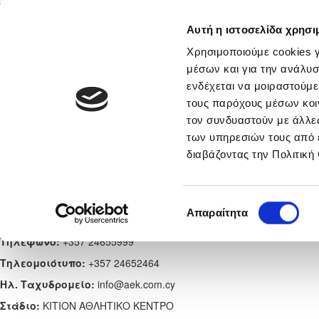
Αυτή η ιστοσελίδα χρησι
Αρχική
Νέα & Πληροφορίες
Εθνικές Ομάδες
Χρησιμοποιούμε cookies γ
μέσων και για την ανάλυσ
ενδέχεται να μοιραστούμε
τους παρόχους μέσων κοι
SKYLINK ΑΕΚ ΛΑΡΝΑΚΑΣ - Παγκ
τον συνδυαστούν με άλλες
των υπηρεσιών τους από 
Ανδρών 2025/26
διαβάζοντας την Πολιτική
Ίδρυση:
1994
Επιλογή
Απαραίτητα
Διεύθυνση:
ΛΑΡΝΑΚΑ, ΛΑΡΝΑΚΑ, ΚΥΠΡΟΣ
συγκατάθεσης
Τηλέφωνο:
+357 24655999
Tηλεομοιότυπο:
+357 24652464
Ηλ. Ταχυδρομείο:
info@aek.com.cy
Στάδιο:
ΚΙΤΙΟΝ ΑΘΛΗΤΙΚΟ ΚΕΝΤΡΟ