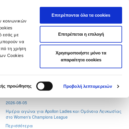
τιστικά
Επιτρέπονται όλα τα cookies
ών κοινωνικών
ookies
Επιτρέπεται η επιλογή
ό εσάς με
 μπορούν να
Τελευταία Νέα
από τη χρήση
Χρησιμοποιήστε μόνο τα
των Cookies
απαραίτητα cookies
2026-08-05
Οι προπονητές των Εθνικών Ομάδων Γυναικών, Futsal και
Νεανίδων Κ-19
2026-08-05
κής προώθησης
Προβολή λεπτομερειών
Η σύνθεση των Δικαστικών Σωμάτων της ΚΟΠ
2026-08-05
Ημέρα αγώνα για Apollon Ladies και Ομόνοια Λευκωσίας
στο Women's Champions League
Περισσότερα