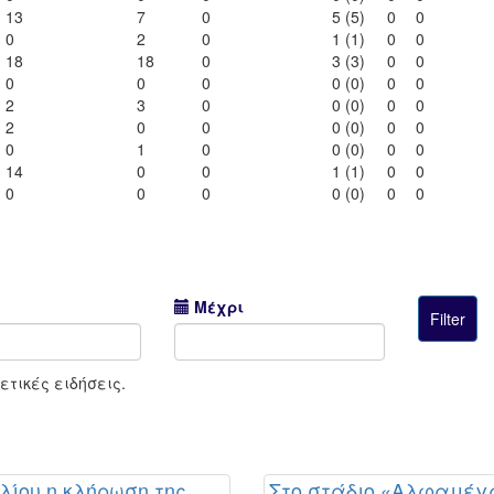
13
7
0
5 (5)
0
0
0
2
0
1 (1)
0
0
18
18
0
3 (3)
0
0
0
0
0
0 (0)
0
0
2
3
0
0 (0)
0
0
2
0
0
0 (0)
0
0
0
1
0
0 (0)
0
0
14
0
0
1 (1)
0
0
0
0
0
0 (0)
0
0
Μέχρι
τικές ειδήσεις.
υλίου η κλήρωση της
Στο στάδιο «Αλφαμέγ