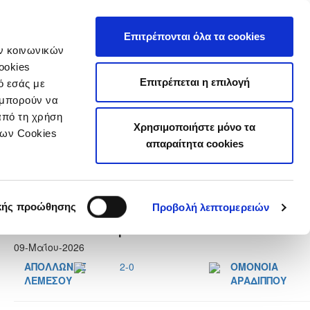
τιστικά
Επιτρέπονται όλα τα cookies
ών κοινωνικών
ookies
Επιτρέπεται η επιλογή
ό εσάς με
 μπορούν να
από τη χρήση
Χρησιμοποιήστε μόνο τα
των Cookies
απαραίτητα cookies
Next
κής προώθησης
Προβολή λεπτομερειών
Αποτελέσματα
09-Μαΐου-2026
ΑΠΟΛΛΩΝΑΣ
2-0
ΟΜΟΝΟΙΑ
ΛΕΜΕΣΟΥ
ΑΡΑΔΙΠΠΟΥ