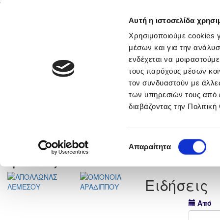
Αυτή η ιστοσελίδα χρησι
Αρχική
Νέα & Πληροφορίες
Εθνικές Ομάδες
Χρησιμοποιούμε cookies γ
μέσων και για την ανάλυσ
ενδέχεται να μοιραστούμε
τους παρόχους μέσων κοι
τον συνδυαστούν με άλλες
των υπηρεσιών τους από 
διαβάζοντας την Πολιτική
Previous
νικά
Στατιστικά
Επιλογή
Απαραίτητα
συγκατάθεσης
Ομάδες
Ειδήσεις
Από