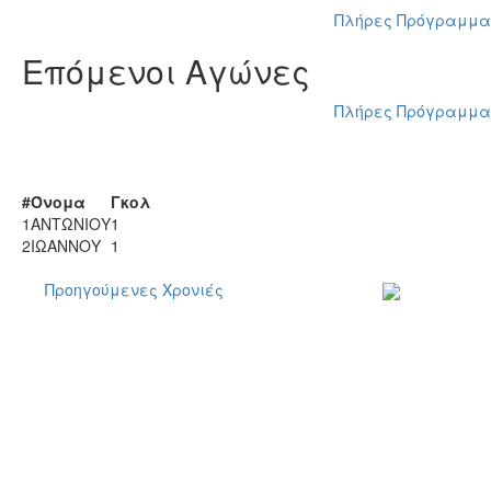
Πλήρες Πρόγραμμα
Επόμενοι Αγώνες
Πλήρες Πρόγραμμα
Σκόρερ
#
Όνομα
Γκολ
1
ΑΝΤΩΝΙΟΥ
1
2
ΙΩΑΝΝΟΥ
1
Περισσότερα
Προηγούμενες Χρονιές
Εγγραφείτε στο
ενημερωτικό μα
δελτίο