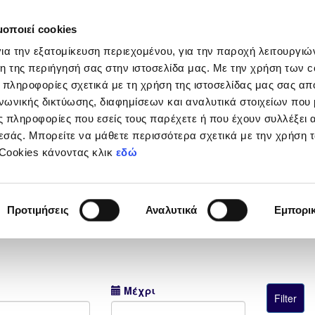
μοποιεί cookies
Διοργανώσεις
Grassroots
Κριτήρια UEFA
Στα
ια την εξατομίκευση περιεχομένου, για την παροχή λειτουργι
η της περιήγησή σας στην ιστοσελίδα μας. Με την χρήση των c
 πληροφορίες σχετικά με τη χρήση της ιστοσελίδας μας σας απ
νωνικής δικτύωσης, διαφημίσεων και αναλυτικά στοιχείων που
 πληροφορίες που εσείς τους παρέχετε ή που έχουν συλλέξει 
Super Cup Παίδων Κ-14 2026
εσάς. Μπορείτε να μάθετε περισσότερα σχετικά με την χρήση 
 Cookies κάνοντας κλικ
εδώ
Προτιμήσεις
Αναλυτικά
Εμπορι
Μέχρι