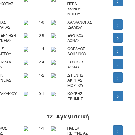
>
ΚΟΠΙΑΣ
ΠΕΡΑ
ΧΩΡΙΟΥ
ΝΗΣΟΥ
ΤΑΣ
1-0
ΧΑΛΚΑΝΟΡΑΣ
>
ΡΑΚΑΣ
ΙΔΑΛΙΟΥ
ΓΕΝΝΗΣΗ
0-9
ΕΘΝΙΚΟΣ
>
ΥΝΕΙΑΣ
ΑΧΝΑΣ
ΗΣ
1-4
ΟΘΕΛΛΟΣ
>
ΙΠΠΟΥ
ΑΘΗΑΙΝΟΥ
ΡΤΑΚΟΣ
2-4
ΕΘΝΙΚΟΣ
>
ΟΥ
ΑΣΣΙΑΣ
ΕΚ
1-2
ΔΙΓΕΝΗΣ
>
ΝΕΙΑΣ
ΑΚΡΙΤΑΣ
ΜΟΡΦΟΥ
ΖΑΚΑΚΙΟΥ
0-1
ΚΟΥΡΗΣ
>
ΕΡΗΜΗΣ
12
Αγωνιστική
η
ΙΚΟΣ
1-1
ΠΑΕΕΚ
>
ΑΣ
ΚΕΡΥΝΕΙΑΣ