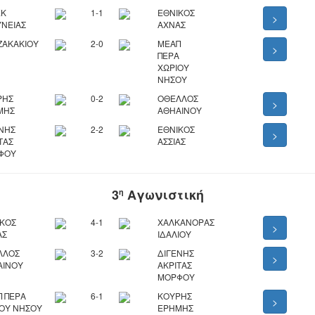
ΕΚ
1-1
ΕΘΝΙΚΟΣ
>
ΝΕΙΑΣ
ΑΧΝΑΣ
ΖΑΚΑΚΙΟΥ
2-0
ΜΕΑΠ
>
ΠΕΡΑ
ΧΩΡΙΟΥ
ΝΗΣΟΥ
ΡΗΣ
0-2
ΟΘΕΛΛΟΣ
>
ΜΗΣ
ΑΘΗΑΙΝΟΥ
ΝΗΣ
2-2
ΕΘΝΙΚΟΣ
>
ΤΑΣ
ΑΣΣΙΑΣ
ΦΟΥ
3
Αγωνιστική
η
ΙΚΟΣ
4-1
ΧΑΛΚΑΝΟΡΑΣ
>
ΑΣ
ΙΔΑΛΙΟΥ
ΛΛΟΣ
3-2
ΔΙΓΕΝΗΣ
>
ΑΙΝΟΥ
ΑΚΡΙΤΑΣ
ΜΟΡΦΟΥ
 ΠΕΡΑ
6-1
ΚΟΥΡΗΣ
>
ΟΥ ΝΗΣΟΥ
ΕΡΗΜΗΣ