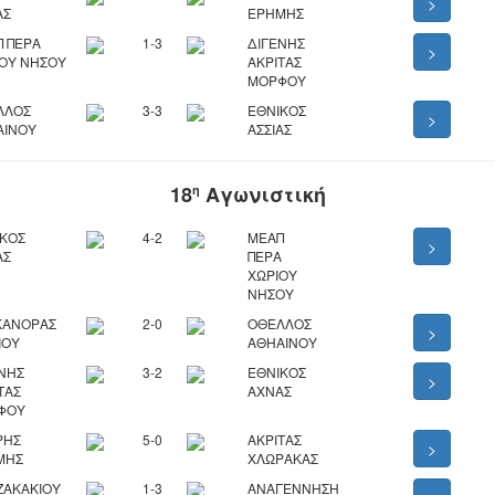
>
ΑΣ
ΕΡΗΜΗΣ
 ΠΕΡΑ
1-3
ΔΙΓΕΝΗΣ
>
ΟΥ ΝΗΣΟΥ
ΑΚΡΙΤΑΣ
ΜΟΡΦΟΥ
ΛΛΟΣ
3-3
ΕΘΝΙΚΟΣ
>
ΑΙΝΟΥ
ΑΣΣΙΑΣ
18
Αγωνιστική
η
ΙΚΟΣ
4-2
ΜΕΑΠ
>
ΑΣ
ΠΕΡΑ
ΧΩΡΙΟΥ
ΝΗΣΟΥ
ΚΑΝΟΡΑΣ
2-0
ΟΘΕΛΛΟΣ
>
ΙΟΥ
ΑΘΗΑΙΝΟΥ
ΝΗΣ
3-2
ΕΘΝΙΚΟΣ
>
ΤΑΣ
ΑΧΝΑΣ
ΦΟΥ
ΡΗΣ
5-0
ΑΚΡΙΤΑΣ
>
ΜΗΣ
ΧΛΩΡΑΚΑΣ
ΖΑΚΑΚΙΟΥ
1-3
ΑΝΑΓΕΝΝΗΣΗ