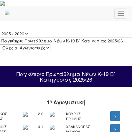
Toggl
naviga
Παγκύπριο Πρωτάθλημα Νέων Κ-19 Β΄
Κατηγορίας 2025/26
1
Αγωνιστική
η
ΙΚΟΣ
2-0
ΚΟΥΡΗΣ
>
ΑΣ
ΕΡΗΜΗΣ
ΝΗΣ
3-1
ΧΑΛΚΑΝΟΡΑΣ
>
ΤΑΣ
ΙΔΑΛΙΟΥ