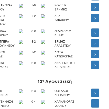
ΚΑΝΟΡΑΣ
1-0
ΚΟΥΡΗΣ
>
ΙΟΥ
ΕΡΗΜΗΣ
ΝΗΣ
1-2
ΑΕΖ
>
ΤΑΣ
ΖΑΚΑΚΙΟΥ
ΦΟΥ
ΛΛΟΣ
2-0
ΣΠΑΡΤΑΚΟΣ
>
ΑΙΝΟΥ
ΚΙΤΙΟΥ
 ΠΕΡΑ
4-2
ΕΡΜΗΣ
>
ΟΥ ΝΗΣΟΥ
ΑΡΑΔΙΠΠΟΥ
ΙΚΟΣ
1-2
ΔΟΞΑ
>
ΑΣ
ΚΑΤΩΚΟΠΙΑΣ
ΤΑΣ
2-0
ΑΝΑΓΕΝΝΗΣΗ
>
ΡΑΚΑΣ
ΔΕΡΥΝΕΙΑΣ
13
Αγωνιστική
η
ΕΚ
2-3
ΟΘΕΛΛΟΣ
>
ΝΕΙΑΣ
ΑΘΗΑΙΝΟΥ
ΓΕΝΝΗΣΗ
0-4
ΧΑΛΚΑΝΟΡΑΣ
>
ΥΝΕΙΑΣ
ΙΔΑΛΙΟΥ