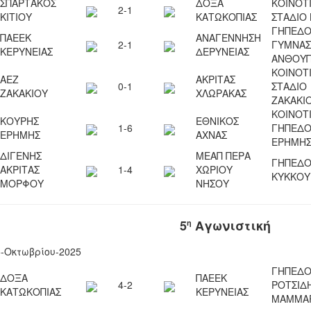
ΣΠΑΡΤΑΚΟΣ
ΔΟΞΑ
ΚΟΙΝΟΤ
2-1
ΚΙΤΙΟΥ
ΚΑΤΩΚΟΠΙΑΣ
ΣΤΑΔΙΟ 
ΓΗΠΕΔ
ΠΑΕΕΚ
ΑΝΑΓΕΝΝΗΣΗ
2-1
ΓΥΜΝΑΣ
ΚΕΡΥΝΕΙΑΣ
ΔΕΡΥΝΕΙΑΣ
ΑΝΘΟΥ
ΚΟΙΝΟΤ
ΑΕΖ
ΑΚΡΙΤΑΣ
0-1
ΣΤΑΔΙΟ
ΖΑΚΑΚΙΟΥ
ΧΛΩΡΑΚΑΣ
ΖΑΚΑΚΙ
ΚΟΙΝΟΤ
ΚΟΥΡΗΣ
ΕΘΝΙΚΟΣ
1-6
ΓΗΠΕΔ
ΕΡΗΜΗΣ
ΑΧΝΑΣ
ΕΡΗΜΗ
ΔΙΓΕΝΗΣ
ΜΕΑΠ ΠΕΡΑ
ΓΗΠΕΔ
ΑΚΡΙΤΑΣ
1-4
ΧΩΡΙΟΥ
ΚΥΚΚΟΥ
ΜΟΡΦΟΥ
ΝΗΣΟΥ
5
Αγωνιστική
η
5-Οκτωβρίου-2025
ΓΗΠΕΔ
ΔΟΞΑ
ΠΑΕΕΚ
4-2
ΡΟΤΣΙΔ
ΚΑΤΩΚΟΠΙΑΣ
ΚΕΡΥΝΕΙΑΣ
ΜΑΜΜΑ