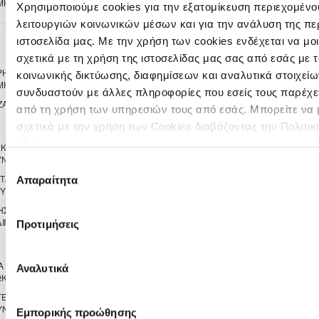
ΜΗΣ
ΖΑΚΑΚΙΟΥ
Χρησιμοποιούμε cookies για την εξατομίκευση περιεχομένο
λειτουργιών κοινωνικών μέσων και για την ανάλυση της πε
ιστοσελίδα μας. Με την χρήση των cookies ενδέχεται να μ
25
Αγωνιστική
η
σχετικά με τη χρήση της ιστοσελίδας μας σας από εσάς με
ΡΗΣ
0-6
ΧΑΛΚΑΝΟΡΑΣ
κοινωνικής δικτύωσης, διαφημίσεων και αναλυτικά στοιχεί
>
ΜΗΣ
ΙΔΑΛΙΟΥ
συνδυαστούν με άλλες πληροφορίες που εσείς τους παρέχετ
ΖΑΚΑΚΙΟΥ
0-4
ΔΙΓΕΝΗΣ
>
από τη χρήση των υπηρεσιών τους από εσάς. Μπορείτε να
ΑΚΡΙΤΑΣ
σχετικά με την χρήση των Cookies διαβάζοντας την Πολιτικ
ΜΟΡΦΟΥ
εδώ
ΕΚ
1-1
ΕΘΝΙΚΟΣ
>
ΝΕΙΑΣ
ΑΣΣΙΑΣ
Επιλογή
ΡΤΑΚΟΣ
2-2
ΟΘΕΛΛΟΣ
Απαραίτητα
συγκατάθεσης
>
ΟΥ
ΑΘΗΑΙΝΟΥ
ΗΣ
2-1
ΜΕΑΠ
>
ΙΠΠΟΥ
ΠΕΡΑ
Προτιμήσεις
ΧΩΡΙΟΥ
ΝΗΣΟΥ
Α
0-5
ΕΘΝΙΚΟΣ
Αναλυτικά
>
ΚΟΠΙΑΣ
ΑΧΝΑΣ
ΓΕΝΝΗΣΗ
2-2
ΑΚΡΙΤΑΣ
>
ΥΝΕΙΑΣ
ΧΛΩΡΑΚΑΣ
Εμπορικής προώθησης