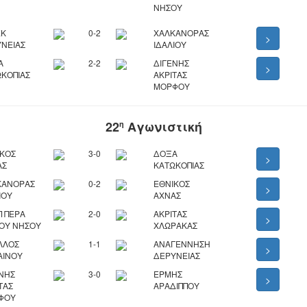
ΝΗΣΟΥ
ΕΚ
0-2
ΧΑΛΚΑΝΟΡΑΣ
>
ΝΕΙΑΣ
ΙΔΑΛΙΟΥ
Α
2-2
ΔΙΓΕΝΗΣ
>
ΚΟΠΙΑΣ
ΑΚΡΙΤΑΣ
ΜΟΡΦΟΥ
22
Αγωνιστική
η
ΙΚΟΣ
3-0
ΔΟΞΑ
>
ΑΣ
ΚΑΤΩΚΟΠΙΑΣ
ΚΑΝΟΡΑΣ
0-2
ΕΘΝΙΚΟΣ
>
ΙΟΥ
ΑΧΝΑΣ
 ΠΕΡΑ
2-0
ΑΚΡΙΤΑΣ
>
ΟΥ ΝΗΣΟΥ
ΧΛΩΡΑΚΑΣ
ΛΛΟΣ
1-1
ΑΝΑΓΕΝΝΗΣΗ
>
ΑΙΝΟΥ
ΔΕΡΥΝΕΙΑΣ
ΝΗΣ
3-0
ΕΡΜΗΣ
>
ΤΑΣ
ΑΡΑΔΙΠΠΟΥ
ΦΟΥ