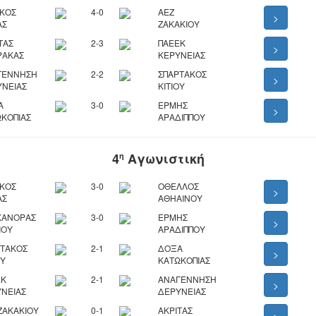
ΙΚΟΣ
4-0
ΑΕΖ
>
ΑΣ
ΖΑΚΑΚΙΟΥ
ΤΑΣ
2-3
ΠΑΕΕΚ
>
ΡΑΚΑΣ
ΚΕΡΥΝΕΙΑΣ
ΓΕΝΝΗΣΗ
2-2
ΣΠΑΡΤΑΚΟΣ
>
ΥΝΕΙΑΣ
ΚΙΤΙΟΥ
Α
3-0
ΕΡΜΗΣ
>
ΚΟΠΙΑΣ
ΑΡΑΔΙΠΠΟΥ
4
Αγωνιστική
η
ΙΚΟΣ
3-0
ΟΘΕΛΛΟΣ
>
ΑΣ
ΑΘΗΑΙΝΟΥ
ΚΑΝΟΡΑΣ
3-0
ΕΡΜΗΣ
>
ΙΟΥ
ΑΡΑΔΙΠΠΟΥ
ΡΤΑΚΟΣ
2-1
ΔΟΞΑ
>
ΟΥ
ΚΑΤΩΚΟΠΙΑΣ
ΕΚ
2-1
ΑΝΑΓΕΝΝΗΣΗ
>
ΝΕΙΑΣ
ΔΕΡΥΝΕΙΑΣ
ΖΑΚΑΚΙΟΥ
0-1
ΑΚΡΙΤΑΣ