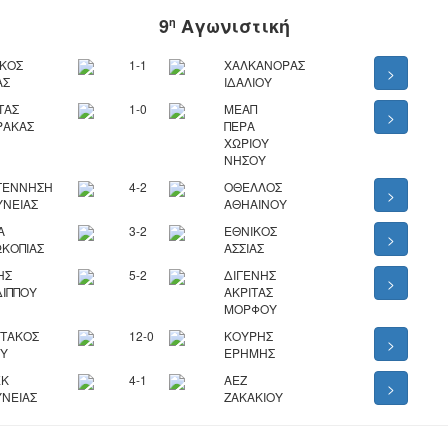
9
Αγωνιστική
η
ΙΚΟΣ
1-1
ΧΑΛΚΑΝΟΡΑΣ
>
ΑΣ
ΙΔΑΛΙΟΥ
ΤΑΣ
1-0
ΜΕΑΠ
>
ΡΑΚΑΣ
ΠΕΡΑ
ΧΩΡΙΟΥ
ΝΗΣΟΥ
ΓΕΝΝΗΣΗ
4-2
ΟΘΕΛΛΟΣ
>
ΥΝΕΙΑΣ
ΑΘΗΑΙΝΟΥ
Α
3-2
ΕΘΝΙΚΟΣ
>
ΚΟΠΙΑΣ
ΑΣΣΙΑΣ
ΗΣ
5-2
ΔΙΓΕΝΗΣ
>
ΙΠΠΟΥ
ΑΚΡΙΤΑΣ
ΜΟΡΦΟΥ
ΡΤΑΚΟΣ
12-0
ΚΟΥΡΗΣ
>
ΟΥ
ΕΡΗΜΗΣ
ΕΚ
4-1
ΑΕΖ
>
ΝΕΙΑΣ
ΖΑΚΑΚΙΟΥ