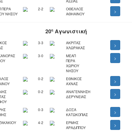
ΑΣ
ΑΣΣΙΑΣ
 ΠΕΡΑ
2-2
ΟΘΕΛΛΟΣ
>
ΟΥ ΝΗΣΟΥ
ΑΘΗΑΙΝΟΥ
20
Αγωνιστική
η
ΙΚΟΣ
3-3
ΑΚΡΙΤΑΣ
>
ΑΣ
ΧΛΩΡΑΚΑΣ
ΚΑΝΟΡΑΣ
3-0
ΜΕΑΠ
>
ΙΟΥ
ΠΕΡΑ
ΧΩΡΙΟΥ
ΝΗΣΟΥ
ΛΛΟΣ
0-2
ΕΘΝΙΚΟΣ
>
ΑΙΝΟΥ
ΑΧΝΑΣ
ΝΗΣ
0-2
ΑΝΑΓΕΝΝΗΣΗ
>
ΤΑΣ
ΔΕΡΥΝΕΙΑΣ
ΦΟΥ
ΡΗΣ
0-3
ΔΟΞΑ
>
ΜΗΣ
ΚΑΤΩΚΟΠΙΑΣ
ΖΑΚΑΚΙΟΥ
4-2
ΕΡΜΗΣ
>
ΑΡΑΔΙΠΠΟΥ