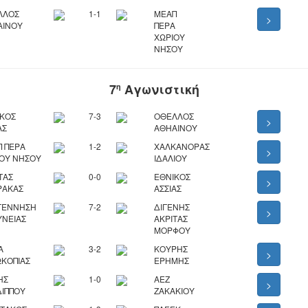
ΛΛΟΣ
1-1
ΜΕΑΠ
>
ΑΙΝΟΥ
ΠΕΡΑ
ΧΩΡΙΟΥ
ΝΗΣΟΥ
7
Αγωνιστική
η
ΙΚΟΣ
7-3
ΟΘΕΛΛΟΣ
>
ΑΣ
ΑΘΗΑΙΝΟΥ
 ΠΕΡΑ
1-2
ΧΑΛΚΑΝΟΡΑΣ
>
ΟΥ ΝΗΣΟΥ
ΙΔΑΛΙΟΥ
ΤΑΣ
0-0
ΕΘΝΙΚΟΣ
>
ΡΑΚΑΣ
ΑΣΣΙΑΣ
ΓΕΝΝΗΣΗ
7-2
ΔΙΓΕΝΗΣ
>
ΥΝΕΙΑΣ
ΑΚΡΙΤΑΣ
ΜΟΡΦΟΥ
Α
3-2
ΚΟΥΡΗΣ
>
ΚΟΠΙΑΣ
ΕΡΗΜΗΣ
ΗΣ
1-0
ΑΕΖ
>
ΙΠΠΟΥ
ΖΑΚΑΚΙΟΥ