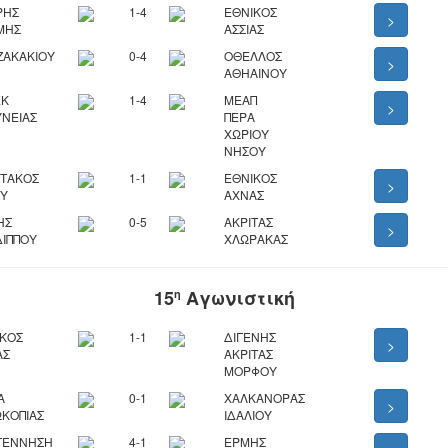
ΡΗΣ
1-4
ΕΘΝΙΚΟΣ
>
ΜΗΣ
ΑΣΣΙΑΣ
ΖΑΚΑΚΙΟΥ
0-4
ΟΘΕΛΛΟΣ
>
ΑΘΗΑΙΝΟΥ
ΕΚ
1-4
ΜΕΑΠ
>
ΝΕΙΑΣ
ΠΕΡΑ
ΧΩΡΙΟΥ
ΝΗΣΟΥ
ΡΤΑΚΟΣ
1-1
ΕΘΝΙΚΟΣ
>
ΟΥ
ΑΧΝΑΣ
ΗΣ
0-5
ΑΚΡΙΤΑΣ
>
ΙΠΠΟΥ
ΧΛΩΡΑΚΑΣ
15
Αγωνιστική
η
ΙΚΟΣ
1-1
ΔΙΓΕΝΗΣ
>
ΑΣ
ΑΚΡΙΤΑΣ
ΜΟΡΦΟΥ
Α
0-1
ΧΑΛΚΑΝΟΡΑΣ
>
ΚΟΠΙΑΣ
ΙΔΑΛΙΟΥ
ΓΕΝΝΗΣΗ
4-1
ΕΡΜΗΣ