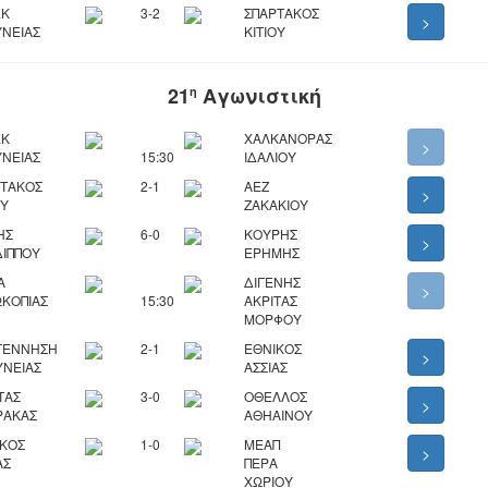
ΕΚ
3-2
ΣΠΑΡΤΑΚΟΣ
>
ΝΕΙΑΣ
ΚΙΤΙΟΥ
21
Αγωνιστική
η
ΕΚ
ΧΑΛΚΑΝΟΡΑΣ
>
ΝΕΙΑΣ
15:30
ΙΔΑΛΙΟΥ
ΡΤΑΚΟΣ
2-1
ΑΕΖ
>
ΟΥ
ΖΑΚΑΚΙΟΥ
ΗΣ
6-0
ΚΟΥΡΗΣ
>
ΙΠΠΟΥ
ΕΡΗΜΗΣ
Α
ΔΙΓΕΝΗΣ
>
ΚΟΠΙΑΣ
15:30
ΑΚΡΙΤΑΣ
ΜΟΡΦΟΥ
ΓΕΝΝΗΣΗ
2-1
ΕΘΝΙΚΟΣ
>
ΥΝΕΙΑΣ
ΑΣΣΙΑΣ
ΤΑΣ
3-0
ΟΘΕΛΛΟΣ
>
ΡΑΚΑΣ
ΑΘΗΑΙΝΟΥ
ΙΚΟΣ
1-0
ΜΕΑΠ
>
ΑΣ
ΠΕΡΑ
ΧΩΡΙΟΥ