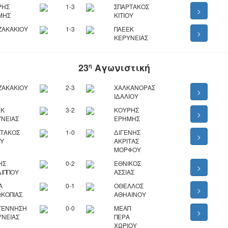
ΡΗΣ
1-3
ΣΠΑΡΤΑΚΟΣ
>
ΜΗΣ
ΚΙΤΙΟΥ
ΖΑΚΑΚΙΟΥ
1-3
ΠΑΕΕΚ
>
ΚΕΡΥΝΕΙΑΣ
23
Αγωνιστική
η
ΖΑΚΑΚΙΟΥ
2-3
ΧΑΛΚΑΝΟΡΑΣ
>
ΙΔΑΛΙΟΥ
ΕΚ
3-2
ΚΟΥΡΗΣ
>
ΝΕΙΑΣ
ΕΡΗΜΗΣ
ΡΤΑΚΟΣ
1-0
ΔΙΓΕΝΗΣ
>
ΟΥ
ΑΚΡΙΤΑΣ
ΜΟΡΦΟΥ
ΗΣ
0-2
ΕΘΝΙΚΟΣ
>
ΙΠΠΟΥ
ΑΣΣΙΑΣ
Α
0-1
ΟΘΕΛΛΟΣ
>
ΚΟΠΙΑΣ
ΑΘΗΑΙΝΟΥ
ΓΕΝΝΗΣΗ
0-0
ΜΕΑΠ
>
ΥΝΕΙΑΣ
ΠΕΡΑ
ΧΩΡΙΟΥ