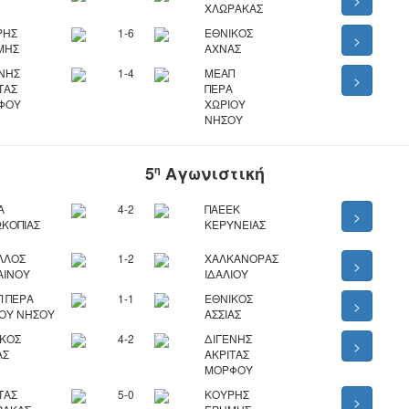
>
ΧΛΩΡΑΚΑΣ
ΡΗΣ
1-6
ΕΘΝΙΚΟΣ
>
ΜΗΣ
ΑΧΝΑΣ
ΝΗΣ
1-4
ΜΕΑΠ
>
ΤΑΣ
ΠΕΡΑ
ΦΟΥ
ΧΩΡΙΟΥ
ΝΗΣΟΥ
5
Αγωνιστική
η
Α
4-2
ΠΑΕΕΚ
>
ΚΟΠΙΑΣ
ΚΕΡΥΝΕΙΑΣ
ΛΛΟΣ
1-2
ΧΑΛΚΑΝΟΡΑΣ
>
ΑΙΝΟΥ
ΙΔΑΛΙΟΥ
 ΠΕΡΑ
1-1
ΕΘΝΙΚΟΣ
>
ΟΥ ΝΗΣΟΥ
ΑΣΣΙΑΣ
ΙΚΟΣ
4-2
ΔΙΓΕΝΗΣ
>
ΑΣ
ΑΚΡΙΤΑΣ
ΜΟΡΦΟΥ
ΤΑΣ
5-0
ΚΟΥΡΗΣ
>