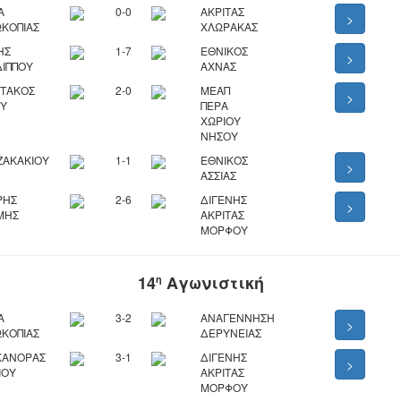
Α
0-0
ΑΚΡΙΤΑΣ
>
ΚΟΠΙΑΣ
ΧΛΩΡΑΚΑΣ
ΗΣ
1-7
ΕΘΝΙΚΟΣ
>
ΙΠΠΟΥ
ΑΧΝΑΣ
ΡΤΑΚΟΣ
2-0
ΜΕΑΠ
>
ΟΥ
ΠΕΡΑ
ΧΩΡΙΟΥ
ΝΗΣΟΥ
ΖΑΚΑΚΙΟΥ
1-1
ΕΘΝΙΚΟΣ
>
ΑΣΣΙΑΣ
ΡΗΣ
2-6
ΔΙΓΕΝΗΣ
>
ΜΗΣ
ΑΚΡΙΤΑΣ
ΜΟΡΦΟΥ
14
Αγωνιστική
η
Α
3-2
ΑΝΑΓΕΝΝΗΣΗ
>
ΚΟΠΙΑΣ
ΔΕΡΥΝΕΙΑΣ
ΚΑΝΟΡΑΣ
3-1
ΔΙΓΕΝΗΣ
>
ΙΟΥ
ΑΚΡΙΤΑΣ
ΜΟΡΦΟΥ