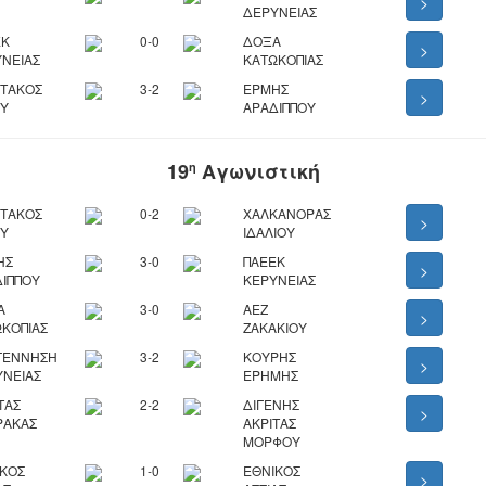
>
ΔΕΡΥΝΕΙΑΣ
ΕΚ
0-0
ΔΟΞΑ
>
ΝΕΙΑΣ
ΚΑΤΩΚΟΠΙΑΣ
ΡΤΑΚΟΣ
3-2
ΕΡΜΗΣ
>
ΟΥ
ΑΡΑΔΙΠΠΟΥ
19
Αγωνιστική
η
ΡΤΑΚΟΣ
0-2
ΧΑΛΚΑΝΟΡΑΣ
>
ΟΥ
ΙΔΑΛΙΟΥ
ΗΣ
3-0
ΠΑΕΕΚ
>
ΙΠΠΟΥ
ΚΕΡΥΝΕΙΑΣ
Α
3-0
ΑΕΖ
>
ΚΟΠΙΑΣ
ΖΑΚΑΚΙΟΥ
ΓΕΝΝΗΣΗ
3-2
ΚΟΥΡΗΣ
>
ΥΝΕΙΑΣ
ΕΡΗΜΗΣ
ΤΑΣ
2-2
ΔΙΓΕΝΗΣ
>
ΡΑΚΑΣ
ΑΚΡΙΤΑΣ
ΜΟΡΦΟΥ
ΙΚΟΣ
1-0
ΕΘΝΙΚΟΣ
>