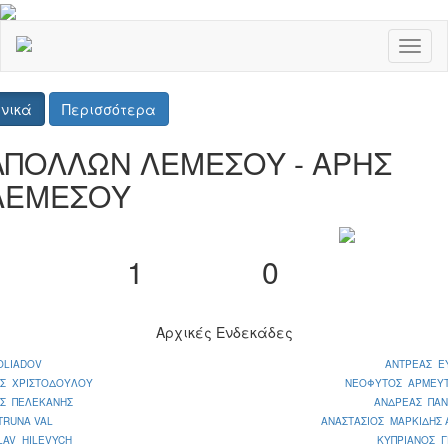
Toggl
naviga
νικά
Περισσότερα
ΑΠΟΛΛΩΝ ΛΕΜΕΣΟΥ - ΑΡΗΣ
ΛΕΜΕΣΟΥ
1
0
Αρχικές Ενδεκάδες
OLIADOV
ΑΝΤΡΕΑΣ Ε
ΟΣ ΧΡΙΣΤΟΔΟΥΛΟΥ
ΝΕΟΦΥΤΟΣ ΑΡΜΕΥΤ
ΟΣ ΠΕΛΕΚΑΝΗΣ
ΑΝΔΡΕΑΣ ΠΑΝ
TRUNA VAL
ΑΝΑΣΤΑΣΙΟΣ ΜΑΡΚΙΔΗΣ
LAV HILEVYCH
ΚΥΠΡΙΑΝΟΣ Γ