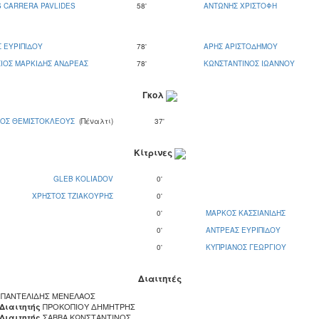
 CARRERA PAVLIDES
58'
ΑΝΤΩΝΗΣ ΧΡΙΣΤΟΦΗ
 ΕΥΡΙΠΙΔΟΥ
78'
ΑΡΗΣ ΑΡΙΣΤΟΔΗΜΟΥ
ΙΟΣ ΜΑΡΚΙΔΗΣ ΑΝΔΡΕΑΣ
78'
ΚΩΝΣΤΑΝΤΙΝΟΣ ΙΩΑΝΝΟΥ
Γκολ
ΤΟΣ ΘΕΜΙΣΤΟΚΛΕΟΥΣ
(Πέναλτι)
37'
Κίτρινες
GLEB KOLIADOV
0'
ΧΡΗΣΤΟΣ ΤΖΙΑΚΟΥΡΗΣ
0'
0'
ΜΑΡΚΟΣ ΚΑΣΣΙΑΝΙΔΗΣ
0'
ΑΝΤΡΕΑΣ ΕΥΡΙΠΙΔΟΥ
0'
ΚΥΠΡΙΑΝΟΣ ΓΕΩΡΓΙΟΥ
Διαιτητές
ΠΑΝΤΕΛΙΔΗΣ ΜΕΝΕΛΑΟΣ
ΠΡΟΚΟΠΙΟΥ ΔΗΜΗΤΡΗΣ
 Διαιτητής
ΣΑΒΒΑ ΚΩΝΣΤΑΝΤΙΝΟΣ
 Διαιτητής