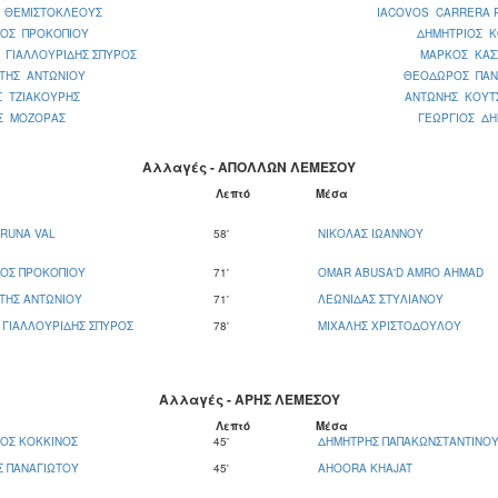
Σ ΘΕΜΙΣΤΟΚΛΕΟΥΣ
IACOVOS CARRERA 
ΟΣ ΠΡΟΚΟΠΙΟΥ
ΔΗΜΗΤΡΙΟΣ Κ
 ΓΙΑΛΛΟΥΡΙΔΗΣ ΣΠΥΡΟΣ
ΜΑΡΚΟΣ ΚΑΣ
ΤΗΣ ΑΝΤΩΝΙΟΥ
ΘΕΟΔΩΡΟΣ ΠΑΝ
Σ ΤΖΙΑΚΟΥΡΗΣ
ΑΝΤΩΝΗΣ ΚΟΥΤ
Σ ΜΟΖΟΡΑΣ
ΓΕΩΡΓΙΟΣ ΔΗ
Αλλαγές - ΑΠΟΛΛΩΝ ΛΕΜΕΣΟΥ
Λεπτό
Μέσα
TRUNA VAL
58'
ΝΙΚΟΛΑΣ ΙΩΑΝΝΟΥ
ΟΣ ΠΡΟΚΟΠΙΟΥ
71'
OMAR ABUSA'D AMRO AHMAD
ΤΗΣ ΑΝΤΩΝΙΟΥ
71'
ΛΕΩΝΙΔΑΣ ΣΤΥΛΙΑΝΟΥ
 ΓΙΑΛΛΟΥΡΙΔΗΣ ΣΠΥΡΟΣ
78'
ΜΙΧΑΛΗΣ ΧΡΙΣΤΟΔΟΥΛΟΥ
Αλλαγές - ΑΡΗΣ ΛΕΜΕΣΟΥ
Λεπτό
Μέσα
ΟΣ ΚΟΚΚΙΝΟΣ
45'
ΔΗΜΗΤΡΗΣ ΠΑΠΑΚΩΝΣΤΑΝΤΙΝΟ
Σ ΠΑΝΑΓΙΩΤΟΥ
45'
AHOORA KHAJAT