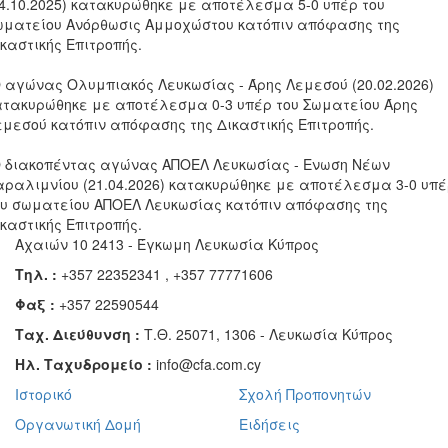
04.10.2025) κατακυρώθηκε με αποτέλεσμα 5-0 υπέρ του
ωματείου Ανόρθωσις Αμμοχώστου κατόπιν απόφασης της
καστικής Επιτροπής.
Ο αγώνας Ολυμπιακός Λευκωσίας - Άρης Λεμεσού (20.02.2026)
ατακυρώθηκε με αποτέλεσμα 0-3 υπέρ του Σωματείου Άρης
εμεσού κατόπιν απόφασης της Δικαστικής Επιτροπής.
Ο διακοπέντας αγώνας ΑΠΟΕΛ Λευκωσίας - Ενωση Νέων
αραλιμνίου (21.04.2026) κατακυρώθηκε με αποτέλεσμα 3-0 υπ
ου σωματείου ΑΠΟΕΛ Λευκωσίας κατόπιν απόφασης της
καστικής Επιτροπής.
Αχαιών 10 2413 - Έγκωμη Λευκωσία Κύπρος
Τηλ. :
+357 22352341 , +357 77771606
Φαξ :
+357 22590544
Ταχ. Διεύθυνση :
Τ.Θ. 25071, 1306 - Λευκωσία Κύπρος
Ηλ. Ταχυδρομείο :
info@cfa.com.cy
Ιστορικό
Σχολή Προπονητών
Οργανωτική Δομή
Ειδήσεις