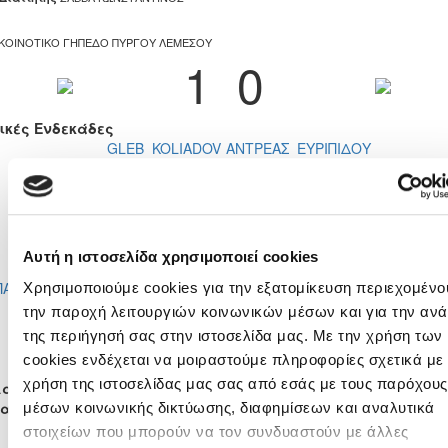
ΚΟΙΝΟΤΙΚΟ ΓΗΠΕΔΟ ΠΥΡΓΟΥ ΛΕΜΕΣΟΥ
1
0
ικές Ενδεκάδες
GLEB KOLIADOV
ΑΝΤΡΕΑΣ ΕΥΡΙΠΙΔΟΥ
ΓΕΩΡΓΙΟΣ ΧΡΙΣΤΟΔΟΥΛΟΥ
ΝΕΟΦΥΤΟΣ ΑΡΜΕΥΤΗΣ ΑΡΗΣ
ΓΕΩΡΓΙΟΣ ΠΕΛΕΚΑΝΗΣ
ΑΝΔΡΕΑΣ ΠΑΝΑΓΙΩΤΟΥ
VITAN STRUNA VAL
ΑΝΑΣΤΑΣΙΟΣ ΜΑΡΚΙΔΗΣ ΑΝΔΡΕ
ROSTYSLAV HILEVYCH
ΚΥΠΡΙΑΝΟΣ ΓΕΩΡΓΙΟΥ
ΧΡΙΣΤΟΣ ΘΕΜΙΣΤΟΚΛΕΟΥΣ
IACOVOS CARRERA PAVLIDES
Αυτή η ιστοσελίδα χρησιμοποιεί cookies
ΘΕΟΔΩΡΟΣ ΠΡΟΚΟΠΙΟΥ
ΔΗΜΗΤΡΙΟΣ ΚΟΚΚΙΝΟΣ
ΠΑΝΙΚΟΣ ΓΙΑΛΛΟΥΡΙΔΗΣ ΣΠΥΡΟΣ
ΜΑΡΚΟΣ ΚΑΣΣΙΑΝΙΔΗΣ
Χρησιμοποιούμε cookies για την εξατομίκευση περιεχομένου
ΠΑΝΑΓΙΩΤΗΣ ΑΝΤΩΝΙΟΥ
ΘΕΟΔΩΡΟΣ ΠΑΝΑΓΙΩΤΟΥ
την παροχή λειτουργιών κοινωνικών μέσων και για την αν
ΧΡΗΣΤΟΣ ΤΖΙΑΚΟΥΡΗΣ
ΑΝΤΩΝΗΣ ΚΟΥΤΣΑΒΑΚΗΣ
της περιήγησή σας στην ιστοσελίδα μας. Με την χρήση των
ΑΝΔΡΕΑΣ ΜΟΖΟΡΑΣ
ΓΕΩΡΓΙΟΣ ΔΗΜΗΤΡΙΟΥ
cookies ενδέχεται να μοιραστούμε πληροφορίες σχετικά με 
χρήση της ιστοσελίδας μας σας από εσάς με τους παρόχους
αγές
σα
Έξω
Λεπτό
Μέσα
Έξω
μέσων κοινωνικής δικτύωσης, διαφημίσεων και αναλυτικά
ΔΗΜΗΤΡΗΣ
ΔΗΜΗΤΡ
στοιχείων που μπορούν να τον συνδυαστούν με άλλες
45'