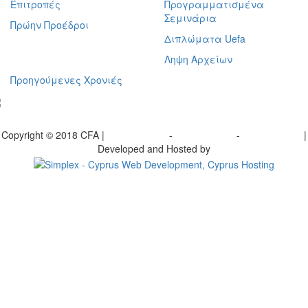
Επιτροπές
Προγραμματισμένα
Σεμινάρια
Πρώην Προέδροι
Διπλώματα Uefa
Ληψη Αρχείων
Προηγούμενες Χρονιές
γραφείτε στο ενημερωτικό μας δελτίο
Copyright © 2018 CFA |
Privacy policy
-
Terms of Use
-
Cookie Policy
|
Developed and Hosted by
Change your consent