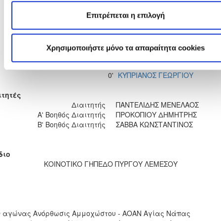
37'
(Πέναλτι)
Επιτρέπεται η επιλογή
GLEB KOLIADOV
0'
ΧΡΗΣΤΟΣ ΤΖΙΑΚΟΥΡΗΣ
0'
Χρησιμοποιήστε μόνο τα απαραίτητα cookies
0'
ΜΑΡΚΟΣ ΚΑΣΣΙΑΝΙΔΗΣ
0'
ΑΝΤΡΕΑΣ ΕΥΡΙΠΙΔΟΥ
0'
ΚΥΠΡΙΑΝΟΣ ΓΕΩΡΓΙΟΥ
ιτητές
Διαιτητής
ΠΑΝΤΕΛΙΔΗΣ ΜΕΝΕΛΑΟΣ
Α' Βοηθός Διαιτητής
ΠΡΟΚΟΠΙΟΥ ΔΗΜΗΤΡΗΣ
Β' Βοηθός Διαιτητής
ΣΑΒΒΑ ΚΩΝΣΤΑΝΤΙΝΟΣ
διο
ΚΟΙΝΟΤΙΚΟ ΓΗΠΕΔΟ ΠΥΡΓΟΥ ΛΕΜΕΣΟΥ
Ο αγώνας Ανόρθωσις Αμμοχώστου - ΑΟΑΝ Αγίας Νάπας