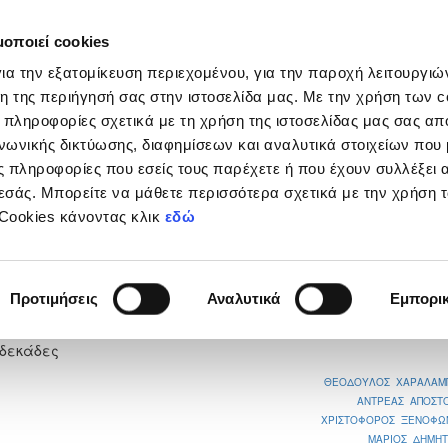
μοποιεί cookies
Διοργανώσεις
Grassroots
Κριτήρια UEFA
Στα
ια την εξατομίκευση περιεχομένου, για την παροχή λειτουργι
η της περιήγησή σας στην ιστοσελίδα μας. Με την χρήση των c
 πληροφορίες σχετικά με τη χρήση της ιστοσελίδας μας σας απ
νωνικής δικτύωσης, διαφημίσεων και αναλυτικά στοιχείων που
 πληροφορίες που εσείς τους παρέχετε ή που έχουν συλλέξει 
εσάς. Μπορείτε να μάθετε περισσότερα σχετικά με την χρήση 
ΟΜΕΤΟΧΟΥ
 Cookies κάνοντας κλικ
εδώ
0
Προτιμήσεις
Αναλυτικά
Εμπορι
νδεκάδες
ΘΕΟΔΟΥΛΟΣ ΧΑΡΑΛΑΜ
ΑΝΤΡΕΑΣ ΑΠΟΣΤ
ΧΡΙΣΤΟΦΟΡΟΣ ΞΕΝΟΦΩ
ΜΑΡΙΟΣ ΔΗΜΗΤ