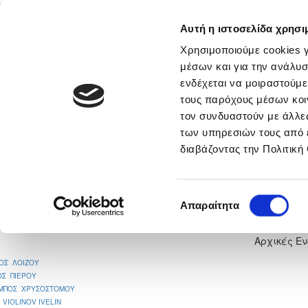
Αυτή η ιστοσελίδα χρησι
Αρχική
Νέα & Πληροφορίες
Εθνικές Ομάδες
Χρησιμοποιούμε cookies γ
μέσων και για την ανάλυσ
ενδέχεται να μοιραστούμε
τους παρόχους μέσων κοι
νικά
Περισσότερα
τον συνδυαστούν με άλλες
των υπηρεσιών τους από 
ΑΕΚ ΚΟΡΑΚΟΥ - ΔΟΞΑ ΠΑΛΑΙ
διαβάζοντας την Πολιτική
1
Επιλογή
Απαραίτητα
συγκατάθεσης
Αρχικές Ε
ΟΣ ΛΟΙΖΟΥ
ΟΣ ΠΙΕΡΟΥ
ΜΠΟΣ ΧΡΥΣΟΣΤΟΜΟΥ
 VIOLINOV IVELIN