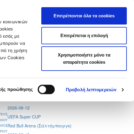
τιστικά
Επιτρέπονται όλα τα cookies
ών κοινωνικών
ookies
Επιτρέπεται η επιλογή
ό εσάς με
 μπορούν να
από τη χρήση
Χρησιμοποιήστε μόνο τα
Tweets by CyprusFA
των Cookies
απαραίτητα cookies
Προσεχή γεγονότα
2026-08-11
Conference League
κής προώθησης
Προβολή λεπτομερειών
Απόλλων - Μπραν
2026-08-12
ΠΟΥΣ
UEFA Super CUP
ΟΛΟΥ
Red Bull Arena (
Σάλτσμπουργκ)
ΝΤΟΣ
ΡΙΟΥ