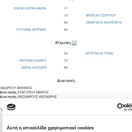
ΕΛΕΝΗ ΛΟΥΚΑ ΜΑΡΙΑ
11'
15'
ΜΙΧΑΕΛΑ ΓΕΩΡΓΙΟΥ
26'
ΠΑΝΑΓΙΩΤΑ ΚΑΛΗΣΠΕΡΑ
ΣΤΥΛΙΑΝΑ ΑΣΠΡΑΚΗ
45'
Κίτρινες
45'
ΧΡΥΣΤΑΛΛΑ ΓΡΙΒΑ
ΑΝΤΩΝΙΑ ΑΔΑΜΟΥ
72'
ΜΑΡΙΑ ΚΑΤΣΙΑΡΗ
90'
Διαιτητές
ΑΝΔΡΕΟΥ ΑΝΘΙΜΟΣ
ΕΥΑΓΟΡΟΥ ΜΑΡΙΟΣ
 Διαιτητής
ΘΕΟΧΑΡΟΥΣ ΘΕΟΧΑΡΗΣ
 Διαιτητής
ΓΗΠΕΔΟ ΟΛΥΜΠΙΑΔΑΣ ΛΥΜΠΙΩΝ
2
2
Αυτή η ιστοσελίδα χρησιμοποιεί cookies