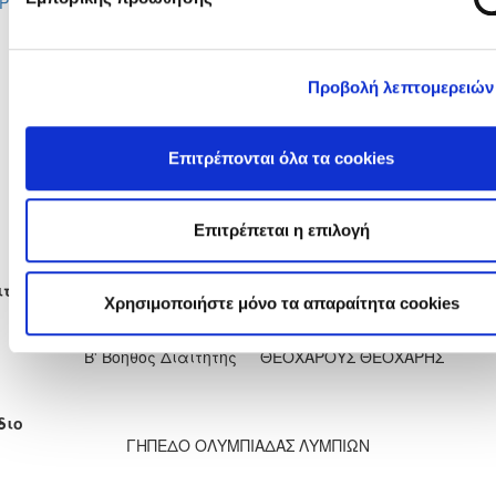
ΡΓΙΟΥ
ΔΗΜΗΤΡΟΠΟΥΛΟΥ
ΕΛΕΝΗ ΛΟΥΚΑ ΜΑΡΙΑ
11'
Προβολή λεπτομερειών
15'
ΜΙΧΑΕΛΑ ΓΕΩΡΓΙΟΥ
26'
ΠΑΝΑΓΙΩΤΑ ΚΑΛΗΣΠΕΡΑ
ΣΤΥΛΙΑΝΑ ΑΣΠΡΑΚΗ
45'
Επιτρέπονται όλα τα cookies
45'
ΧΡΥΣΤΑΛΛΑ ΓΡΙΒΑ
ΑΝΤΩΝΙΑ ΑΔΑΜΟΥ
72'
Επιτρέπεται η επιλογή
ΜΑΡΙΑ ΚΑΤΣΙΑΡΗ
90'
ιτητές
Χρησιμοποιήστε μόνο τα απαραίτητα cookies
Διαιτητής
ΑΝΔΡΕΟΥ ΑΝΘΙΜΟΣ
Α' Βοηθός Διαιτητής
ΕΥΑΓΟΡΟΥ ΜΑΡΙΟΣ
Β' Βοηθός Διαιτητής
ΘΕΟΧΑΡΟΥΣ ΘΕΟΧΑΡΗΣ
διο
ΓΗΠΕΔΟ ΟΛΥΜΠΙΑΔΑΣ ΛΥΜΠΙΩΝ