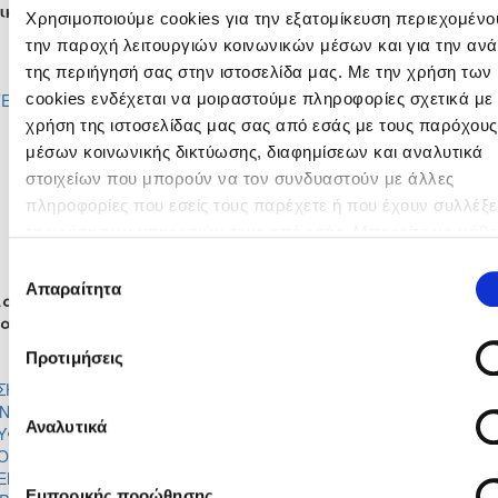
ικές Ενδεκάδες
Χρησιμοποιούμε cookies για την εξατομίκευση περιεχομένου
ΣΤΥΛΙΑΝΑ ΑΣΠΡΑΚΗ
ΑΝΔΡΙΑΝΑ ΦΙΛΙΠΠΟΥ
την παροχή λειτουργιών κοινωνικών μέσων και για την αν
ΑΝΤΩΝΙΑ ΑΔΑΜΟΥ
ΚΥΡΙΑΚΗ ΠΑΝΑΓΗ
της περιήγησή σας στην ιστοσελίδα μας. Με την χρήση των
ΜΙΧΑΗΛΙΑ ΚΟΝΤΟΥΛΗ
ΧΡΥΣΤΑΛΛΑ ΓΡΙΒΑ
ΕΡΙΝΑ ΣΤΕΙΣΚΑΛΟΒΑ ΑΝΤΩΝΙΟΥ
ΜΙΧΑΕΛΑ ΓΕΩΡΓΙΟΥ
cookies ενδέχεται να μοιραστούμε πληροφορίες σχετικά με 
ΜΑΡΙΑ ΚΑΤΣΙΑΡΗ
ΓΕΩΡΓΙΑ ΚΟΥΤΣΟΦΤΑ
χρήση της ιστοσελίδας μας σας από εσάς με τους παρόχους
ΣΙΜΩΝΗ ΟΔΥΣΣΕΩΣ
ΓΕΩΡΓΙΑΝΑ ΤΣΙΟΛΑ
μέσων κοινωνικής δικτύωσης, διαφημίσεων και αναλυτικά
ΣΟΦΙΑ ΜΙΧΑΗΛ
ΠΑΝΑΓΙΩΤΑ ΚΑΛΗΣΠΕΡΑ
στοιχείων που μπορούν να τον συνδυαστούν με άλλες
ΜΑΡΙΑ ΔΗΜΗΤΡΟΠΟΥΛΟΥ
ΜΑΓΔΑΛΕΝΑ ΚΟΚΚΙΝΟΥ
πληροφορίες που εσείς τους παρέχετε ή που έχουν συλλέξε
ΕΛΕΝΑ ΤΖΟΖΕΦ
ΣΩΤΗΡΟΥΛΛΑ ΚΟΚΚΙΝΟΥ
ΔΕΣΠΟΙΝΑ ΚΩΝΣΤΑΝΤΙΝΙΔΗ
ΚΥΡΙΑΚΗ ΚΥΡΙΑΚΟΥ
τη χρήση των υπηρεσιών τους από εσάς. Μπορείτε να μάθε
ΕΛΕΝΗ ΛΟΥΚΑ ΜΑΡΙΑ
ΧΡΥΣΩ ΤΣΙΒΙΚΑ
περισσότερα σχετικά με την χρήση των Cookies διαβάζοντα
Επιλογή
Πολιτική Cookies κάνοντας κλικ
εδώ
Απαραίτητα
συγκατάθεσης
αγές
σα
Έξω
Λεπτό
Μέσα
Έξω
MOHANNA
ΓΕΩΡΓΙΑ
35'
Προτιμήσεις
TALEBI
ΚΟΥΤΣΟΦΤ
ΣΗΛΙΑ
ΕΛΕΝΑ ΤΖΟΖΕΦ
52'
ΝΑΡΙΤΗ
Αναλυτικά
ΥΦΑΛΙΑ
ΣΟΦΙΑ ΜΙΧΑΗΛ
52'
ΟΥΡΓΙΩΤΗ
ΕΜΙΣ
ΜΑΡΙΑ
80'
Εμπορικής προώθησης