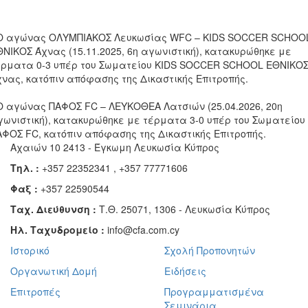
 Ο αγώνας ΟΛΥΜΠΙΑΚΟΣ Λευκωσίας WFC – KIDS SOCCER SCHOO
ΘΝΙΚΟΣ Άχνας (15.11.2025, 6η αγωνιστική), κατακυρώθηκε με
έρματα 0-3 υπέρ του Σωματείου KIDS SOCCER SCHOOL ΕΘΝΙΚΟ
χνας, κατόπιν απόφασης της Δικαστικής Επιτροπής.
 Ο αγώνας ΠΑΦΟΣ FC – ΛΕΥΚΟΘΕΑ Λατσιών (25.04.2026, 20η
γωνιστική), κατακυρώθηκε με τέρματα 3-0 υπέρ του Σωματείου
ΑΦΟΣ FC, κατόπιν απόφασης της Δικαστικής Επιτροπής.
Αχαιών 10 2413 - Έγκωμη Λευκωσία Κύπρος
Τηλ. :
+357 22352341 , +357 77771606
Φαξ :
+357 22590544
Ταχ. Διεύθυνση :
Τ.Θ. 25071, 1306 - Λευκωσία Κύπρος
Ηλ. Ταχυδρομείο :
info@cfa.com.cy
Ιστορικό
Σχολή Προπονητών
Οργανωτική Δομή
Ειδήσεις
Επιτροπές
Προγραμματισμένα
Σεμινάρια