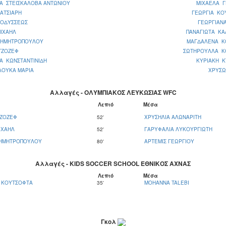
Α ΣΤΕΙΣΚΑΛΟΒΑ ΑΝΤΩΝΙΟΥ
ΜΙΧΑΕΛΑ Γ
ΑΤΣΙΑΡΗ
ΓΕΩΡΓΙΑ ΚΟ
 ΟΔΥΣΣΕΩΣ
ΓΕΩΡΓΙΑΝ
ΙΧΑΗΛ
ΠΑΝΑΓΙΩΤΑ ΚΑ
ΔΗΜΗΤΡΟΠΟΥΛΟΥ
ΜΑΓΔΑΛΕΝΑ Κ
ΤΖΟΖΕΦ
ΣΩΤΗΡΟΥΛΛΑ Κ
Α ΚΩΝΣΤΑΝΤΙΝΙΔΗ
ΚΥΡΙΑΚΗ Κ
ΛΟΥΚΑ ΜΑΡΙΑ
ΧΡΥΣΩ
Αλλαγές - ΟΛΥΜΠΙΑΚΟΣ ΛΕΥΚΩΣΙΑΣ WFC
Λεπτό
Μέσα
ΤΖΟΖΕΦ
52'
ΧΡΥΣΗΛΙΑ ΑΛΩΝΑΡΙΤΗ
ΙΧΑΗΛ
52'
ΓΑΡΥΦΑΛΙΑ ΛΥΚΟΥΡΓΙΩΤΗ
ΔΗΜΗΤΡΟΠΟΥΛΟΥ
80'
ΑΡΤΕΜΙΣ ΓΕΩΡΓΙΟΥ
Αλλαγές - KIDS SOCCER SCHOOL ΕΘΝΙΚΟΣ ΑΧΝΑΣ
Λεπτό
Μέσα
Α ΚΟΥΤΣΟΦΤΑ
35'
MOHANNA TALEBI
Γκολ