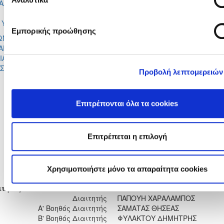
ΑΛΙΑ ΣΟΛΩΝΟΣ
62'
ΛΟΥΤΣΙΟΥ
ΜΑΡΙΛΙΑ
A YOASH
62'
ΑΝΔΡΕΟΥ
Εμπορικής προώθησης
ΩΝΗ
ΣΙΜΩΝΗ
70'
ΑΓΕΩΡΓΙΟΥ
ΑΝΔΡΕΟΥ
ΙΑ
ΕΛΕΝΗ
70'
ΣΤΑΝΤΙΝΟΥ
ΧΡΙΣΤΟΦΟΡΟΥ
Προβολή λεπτομερειών
LILY
ΑΝΔΡΙΑ
70'
KALOTHEOU
ΣΤΥΛΙΑΝ
Επιτρέπονται όλα τα cookies
2'
ΑΝΤΡΙΑΝΑ ΧΡΙΣΤΟΦΗ
ΜΑΡΓΑΡΙΤΑ ΛΟΥΤΣΙΟΥ
22'
Επιτρέπεται η επιλογή
ΜΑΡΙΝΑ ΧΡΙΣΤΟΦΟΡΟΥ
60'
86'
ΒΑΣΙΛΙΚΗ ΠΡΟΞΕΝΟΥ
Χρησιμοποιήστε μόνο τα απαραίτητα cookies
ιτητές
Διαιτητής
ΠΑΠΟΥΗ ΧΑΡΑΛΑΜΠΟΣ
Α' Βοηθός Διαιτητής
ΣΑΜΑΤΑΣ ΘΗΣΕΑΣ
Β' Βοηθός Διαιτητής
ΦΥΛΑΚΤΟΥ ΔΗΜΗΤΡΗΣ