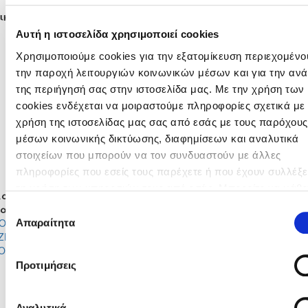
ικές Ενδεκάδες
ΣΙΜΩΝΗ ΑΝΔΡΕΟΥ
BOTROS MARRY
Αυτή η ιστοσελίδα χρησιμοποιεί cookies
ΑΝΤΡΕΑ ΣΙΛΟΥ
MARIA SONEA BRIANA
Χρησιμοποιούμε cookies για την εξατομίκευση περιεχομένου
ΜΑΡΙΝΑ ΧΡΙΣΤΟΦΟΡΟΥ
ΝΙΚΟΛΑ ΤΑΠΑΚΚΟΥ ΖΩΗ
ΕΛΕΝΗ ΧΡΙΣΤΟΦΟΡΟΥ
ΕΛΕΟΝΩΡΑ ΚΩΝΣΤΑΝΤΙΝΟΥ
την παροχή λειτουργιών κοινωνικών μέσων και για την αν
ΜΑΡΓΑΡΙΤΑ ΛΟΥΤΣΙΟΥ
ΑΝΤΡΙΑΝΑ ΧΡΙΣΤΟΦΗ
της περιήγησή σας στην ιστοσελίδα μας. Με την χρήση των
ΧΡΥΣΗΛΙΑ ΑΓΓΕΛΗ
ΒΑΣΙΛΙΚΗ ΠΡΟΞΕΝΟΥ
cookies ενδέχεται να μοιραστούμε πληροφορίες σχετικά με 
ΜΑΡΙΛΙΑ ΑΝΔΡΕΟΥ
ΛΑΖΑΡΙΑ ΤΑΜΠΟΥΡΑ
χρήση της ιστοσελίδας μας σας από εσάς με τους παρόχους
ΑΝΝΑ ΖΑΡΤΗΛΑ
ΜΕΛΙΝΑ ΒΑΛΙΑΝΤΗ
μέσων κοινωνικής δικτύωσης, διαφημίσεων και αναλυτικά
ΜΑΡΙΑ ΠΕΤΣΑ ΕΛΕΝΗ
ΘΕΟΦΑΝΩ ΛΙΜΑΝΤΖΑΚΗ
ΜΑΡΙΑΜ ΣΥΜΕΟΥ
GRACE DEBNAM HEIDI
στοιχείων που μπορούν να τον συνδυαστούν με άλλες
ΜΙΛΕΝΑ ΠΕΠΠΟΥ
ΑΝΔΡΙΑΝΑ ΣΤΥΛΙΑΝΟΥ
πληροφορίες που εσείς τους παρέχετε ή που έχουν συλλέξε
τη χρήση των υπηρεσιών τους από εσάς. Μπορείτε να μάθε
αγές
περισσότερα σχετικά με την χρήση των Cookies διαβάζοντα
σα
Έξω
Λεπτό
Μέσα
Έξω
Επιλογή
Πολιτική Cookies κάνοντας κλικ
εδώ
ΟΝΙΑ
Απαραίτητα
συγκατάθεσης
ΜΙΛΕΝΑ
ΖΗΧΡΙΣΤΟΔΟΥΛΟΥ
46'
ΠΕΠΠΟΥ
ΟΝΙΚΑ
ΝΙΚΟΛΑ
Προτιμήσεις
ΝΑΤΑΛΙΑ
60'
ΤΑΠΑΚΚ
ΑΙΔΟΝΙΔΟΥ
ΖΩΗ
ΜΑΡΓΑΡΙΤΑ
Αναλυτικά