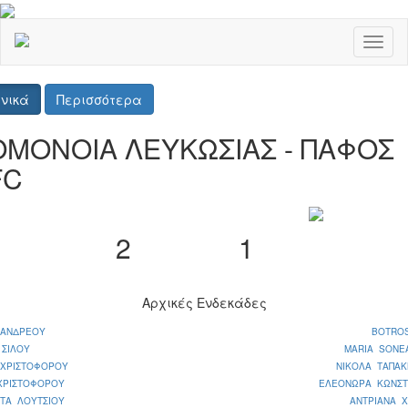
Toggl
naviga
νικά
Περισσότερα
ΟΜΟΝΟΙΑ ΛΕΥΚΩΣΙΑΣ - ΠΑΦΟΣ
FC
2
1
Αρχικές Ενδεκάδες
 ΑΝΔΡΕΟΥ
BOTRO
 ΣΙΛΟΥ
MARIA SONE
 ΧΡΙΣΤΟΦΟΡΟΥ
ΝΙΚΟΛΑ ΤΑΠΑΚ
ΧΡΙΣΤΟΦΟΡΟΥ
ΕΛΕΟΝΩΡΑ ΚΩΝΣΤ
ΙΤΑ ΛΟΥΤΣΙΟΥ
ΑΝΤΡΙΑΝΑ 