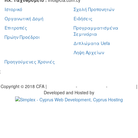
Ηλ. Ταχυδρομείο :
info@cfa.com.cy
Ιστορικό
Σχολή Προπονητών
Οργανωτική Δομή
Ειδήσεις
Επιτροπές
Προγραμματισμένα
Σεμινάρια
Πρώην Προέδροι
Διπλώματα Uefa
Ληψη Αρχείων
Προηγούμενες Χρονιές
γραφείτε στο ενημερωτικό μας δελτίο
Copyright © 2018 CFA |
Privacy policy
-
Terms of Use
-
Cookie Policy
|
Developed and Hosted by
Change your consent