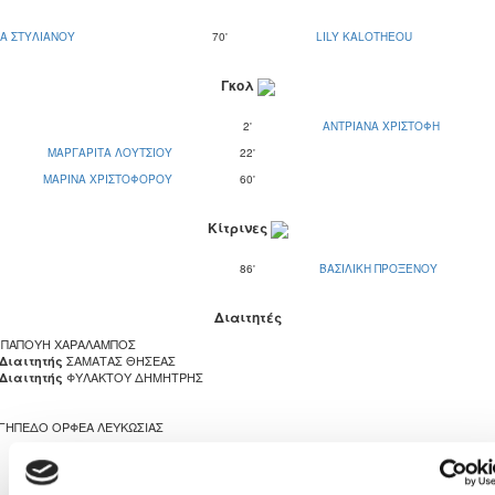
Α ΣΤΥΛΙΑΝΟΥ
70'
LILY KALOTHEOU
Γκολ
2'
ΑΝΤΡΙΑΝΑ ΧΡΙΣΤΟΦΗ
ΜΑΡΓΑΡΙΤΑ ΛΟΥΤΣΙΟΥ
22'
ΜΑΡΙΝΑ ΧΡΙΣΤΟΦΟΡΟΥ
60'
Κίτρινες
86'
ΒΑΣΙΛΙΚΗ ΠΡΟΞΕΝΟΥ
Διαιτητές
ΠΑΠΟΥΗ ΧΑΡΑΛΑΜΠΟΣ
ΣΑΜΑΤΑΣ ΘΗΣΕΑΣ
 Διαιτητής
ΦΥΛΑΚΤΟΥ ΔΗΜΗΤΡΗΣ
 Διαιτητής
ΓΗΠΕΔΟ ΟΡΦΕΑ ΛΕΥΚΩΣΙΑΣ
2
1