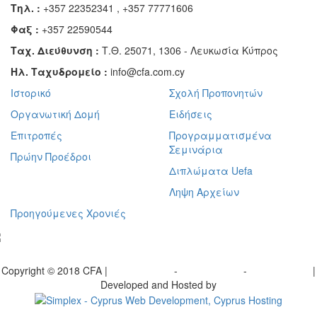
Τηλ. :
+357 22352341 , +357 77771606
Φαξ :
+357 22590544
Ταχ. Διεύθυνση :
Τ.Θ. 25071, 1306 - Λευκωσία Κύπρος
Ηλ. Ταχυδρομείο :
info@cfa.com.cy
Ιστορικό
Σχολή Προπονητών
Οργανωτική Δομή
Ειδήσεις
Επιτροπές
Προγραμματισμένα
Σεμινάρια
Πρώην Προέδροι
Διπλώματα Uefa
Ληψη Αρχείων
Προηγούμενες Χρονιές
γραφείτε στο ενημερωτικό μας δελτίο
Copyright © 2018 CFA |
Privacy policy
-
Terms of Use
-
Cookie Policy
|
Developed and Hosted by
Change your consent