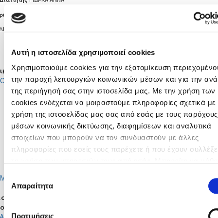
ΝΕΟΦΥΤΟΥ ΚΥΡΙΑΚΟΣ
ρητής
ΔΗΜΟΤΙΚΟ ΣΤΑΔΙΟ ΓΕΡΜΑΣΟΓΕΙΑΣ
7
0
Αυτή η ιστοσελίδα χρησιμοποιεί cookies
Χρησιμοποιούμε cookies για την εξατομίκευση περιεχομένου
ικές Ενδεκάδες
την παροχή λειτουργιών κοινωνικών μέσων και για την αν
ICAELA FITIPALDI CORTES PAOLA
ΘΕΟΦΑΝΩ ΧΡΥΣΑΝΘΟΥ
ROSE CUSICK ANDREA
ΣΤΥΛΙΑΝΑ ΑΣΠΡΑΚΗ
της περιήγησή σας στην ιστοσελίδα μας. Με την χρήση των
ΧΡΥΣΩ ΜΙΧΑΗΛ
ΧΡΙΣΤΙΝΑ ΜΕΛΙΟΥ
cookies ενδέχεται να μοιραστούμε πληροφορίες σχετικά με 
ΛΟΥΚΡΗΤΙΑ ΧΡΥΣΟΣΤΟΜΟΥ
ΜΑΡΙΑ ΣΑΒΒΑ
χρήση της ιστοσελίδας μας σας από εσάς με τους παρόχους
ΑΝΘΗ ΠΑΠΑΚΩΝΣΤΑΝΤΙΝΟΥ
ΣΤΕΦΑΝΙΑ ΙΩΣΗΦΑΚΗ
μέσων κοινωνικής δικτύωσης, διαφημίσεων και αναλυτικά
ΕΥΘΑΛΙΑ ΣΙΑΚΑΛΛΗ
ΕΙΡΗΝΗ ΑΝΔΡΕΟΥ
στοιχείων που μπορούν να τον συνδυαστούν με άλλες
ΑΘΗΝΑ ΜΕΝΕΛΑΟΥ
ΕΛΕΝΗ ΠΑΝΑΓΙΩΤΟΥ
KINGA EJZEL
ΝΑΤΑΛΙΑ ΚΩΝΣΤΑΝΤΙΝΟΥ
πληροφορίες που εσείς τους παρέχετε ή που έχουν συλλέξε
ΔΟΜΝΑ ΣΤΥΛΙΑΝΟΥ
ΔΕΣΠΟΙΝΑ ΚΩΝΣΤΑΝΤΙΝΙΔΗ
τη χρήση των υπηρεσιών τους από εσάς. Μπορείτε να μάθε
OLIVIA ANOKYE
HELENE ROGNAS
περισσότερα σχετικά με την χρήση των Cookies διαβάζοντα
Επιλογή
MICHELI FERREIRA DOS SANTOS
ΕΛΕΝΗ ΛΟΥΚΑ ΜΑΡΙΑ
Πολιτική Cookies κάνοντας κλικ
εδώ
Απαραίτητα
συγκατάθεσης
αγές
σα
Έξω
Λεπτό
Μέσα
Έξω
Προτιμήσεις
ΑΕΛΛΑ
ΑΝΘΗ