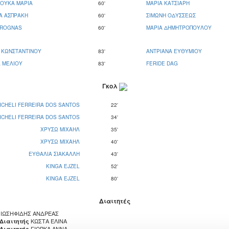
ΟΥΚΑ ΜΑΡΙΑ
60'
ΜΑΡΙΑ ΚΑΤΣΙΑΡΗ
Α ΑΣΠΡΑΚΗ
60'
ΣΙΜΩΝΗ ΟΔΥΣΣΕΩΣ
 ROGNAS
60'
ΜΑΡΙΑ ΔΗΜΗΤΡΟΠΟΥΛΟΥ
 ΚΩΝΣΤΑΝΤΙΝΟΥ
83'
ΑΝΤΡΙΑΝΑ ΕΥΘΥΜΙΟΥ
Α ΜΕΛΙΟΥ
83'
FERIDE DAG
Γκολ
ICHELI FERREIRA DOS SANTOS
22'
ICHELI FERREIRA DOS SANTOS
34'
ΧΡΥΣΩ ΜΙΧΑΗΛ
35'
ΧΡΥΣΩ ΜΙΧΑΗΛ
40'
ΕΥΘΑΛΙΑ ΣΙΑΚΑΛΛΗ
43'
KINGA EJZEL
52'
KINGA EJZEL
80'
Διαιτητές
ΙΩΣΗΦΙΔΗΣ ΑΝΔΡΕΑΣ
ΚΩΣΤΑ ΕΛΙΝΑ
 Διαιτητής
ΓΙΩΡΚΑ ΑΝΝΑ
 Διαιτητής