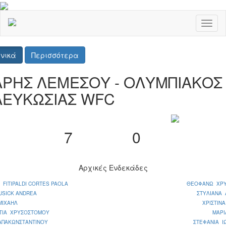
Toggl
naviga
νικά
Περισσότερα
ΑΡΗΣ ΛΕΜΕΣΟΥ - ΟΛΥΜΠΙΑΚΟΣ
ΛΕΥΚΩΣΙΑΣ WFC
7
0
Αρχικές Ενδεκάδες
 FITIPALDI CORTES PAOLA
ΘΕΟΦΑΝΩ ΧΡ
USICK ANDREA
ΣΤΥΛΙΑΝΑ 
ΜΙΧΑΗΛ
ΧΡΙΣΤΙΝ
ΤΙΑ ΧΡΥΣΟΣΤΟΜΟΥ
ΜΑΡΙ
ΑΠΑΚΩΝΣΤΑΝΤΙΝΟΥ
ΣΤΕΦΑΝΙΑ Ι