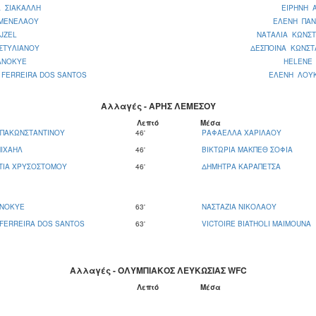
Α ΣΙΑΚΑΛΛΗ
ΕΙΡΗΝΗ 
ΜΕΝΕΛΑΟΥ
ΕΛΕΝΗ ΠΑΝ
JZEL
ΝΑΤΑΛΙΑ ΚΩΝΣΤ
ΣΤΥΛΙΑΝΟΥ
ΔΕΣΠΟΙΝΑ ΚΩΝΣΤ
ANOKYE
HELENE
 FERREIRA DOS SANTOS
ΕΛΕΝΗ ΛΟΥΚ
Αλλαγές - ΑΡΗΣ ΛΕΜΕΣΟΥ
Λεπτό
Μέσα
ΑΠΑΚΩΝΣΤΑΝΤΙΝΟΥ
46'
ΡΑΦΑΕΛΛΑ ΧΑΡΙΛΑΟΥ
ΙΧΑΗΛ
46'
ΒΙΚΤΩΡΙΑ ΜΑΚΠΕΘ ΣΟΦΙΑ
ΤΙΑ ΧΡΥΣΟΣΤΟΜΟΥ
46'
ΔΗΜΗΤΡΑ ΚΑΡΑΠΕΤΣΑ
ANOKYE
63'
ΝΑΣΤΑΖΙΑ ΝΙΚΟΛΑΟΥ
 FERREIRA DOS SANTOS
63'
VICTOIRE BIATHOLI MAIMOUNA
Αλλαγές - ΟΛΥΜΠΙΑΚΟΣ ΛΕΥΚΩΣΙΑΣ WFC
Λεπτό
Μέσα