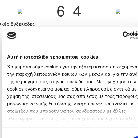
6
4
ικές Ενδεκάδες
ΠΑΝΑΓΙΩΤΗΣ ΒΑΡΕΛΛΑΣ
ΧΡΙΣΤΟΣ ΚΟΚΚΙΝΟΣ
ΑΝΤΡΕΑΣ ΓΙΑΝΝΑΚΟΥ
ΧΡΙΣΤΟΣ ΣΤΥΛΙΑΝΟΥ
ΕΥΣΤΑΘΙΟΣ ΠΑΠΑΕΥΣΤΑΘΙΟΥ
ΝΙΚΟΛΑΣ ΚΟΥΠΠΑΡΗ
ΑΝΑΣΤΑΣΙΟΣ ΑΝΔΡΕΟΥ
ΧΡΥΣΟΣΤΟΜΟΣ ΠΑΠΑΣΠΥΡΟΥ
ΑΝΔΡΕΑΣ ΜΙΧΑΗΛ
ΜΑΡΙΟΣ ΧΡΙΣΤΟΦΟΡΟΥ
Αυτή η ιστοσελίδα χρησιμοποιεί cookies
Χρησιμοποιούμε cookies για την εξατομίκευση περιεχομένου
ΑΝΑΣΤΑΣΙΟΣ ΑΝΔΡΕΟΥ
7'
την παροχή λειτουργιών κοινωνικών μέσων και για την αν
ΑΝΔΡΕΑΣ ΜΙΧΑΗΛ
12'
της περιήγησή σας στην ιστοσελίδα μας. Με την χρήση των
ΠΑΝΑΓΙΩΤΗΣ ΒΑΡΕΛΛΑΣ
14'
cookies ενδέχεται να μοιραστούμε πληροφορίες σχετικά με 
20'
ΧΡΥΣΟΣΤΟΜΟΣ ΠΑΠΑΣΠΥΡΟΥ
χρήση της ιστοσελίδας μας σας από εσάς με τους παρόχους
22'
ΝΙΚΟΛΑΣ ΚΟΥΠΠΑΡΗ
31'
ΧΡΙΣΤΟΣ ΣΤΥΛΙΑΝΟΥ
μέσων κοινωνικής δικτύωσης, διαφημίσεων και αναλυτικά
31'
ΧΡΥΣΟΣΤΟΜΟΣ ΠΑΠΑΣΠΥΡΟΥ
στοιχείων που μπορούν να τον συνδυαστούν με άλλες
ΑΝΔΡΕΑΣ ΜΙΧΑΗΛ
(10m)
34'
πληροφορίες που εσείς τους παρέχετε ή που έχουν συλλέξε
ΠΑΝΑΓΙΩΤΗΣ ΒΑΡΕΛΛΑΣ
39'
τη χρήση των υπηρεσιών τους από εσάς. Μπορείτε να μάθε
ΑΝΑΣΤΑΣΙΟΣ ΑΝΔΡΕΟΥ
40'
περισσότερα σχετικά με την χρήση των Cookies διαβάζοντα
Επιλογή