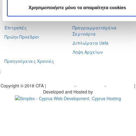
Ηλ. Ταχυδρομείο :
info@cfa.com.cy
Χρησιμοποιήστε μόνο τα απαραίτητα cookies
Ιστορικό
Σχολή Προπονητών
Οργανωτική Δομή
Ειδήσεις
Επιτροπές
Προγραμματισμένα
Σεμινάρια
Πρώην Προέδροι
Διπλώματα Uefa
Ληψη Αρχείων
Προηγούμενες Χρονιές
γραφείτε στο ενημερωτικό μας δελτίο
Copyright © 2018 CFA |
Privacy policy
-
Terms of Use
-
Cookie Policy
|
Developed and Hosted by
Change your consent