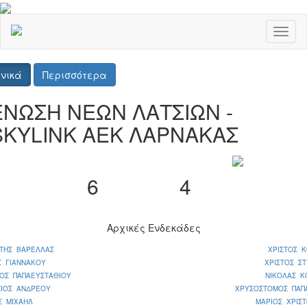
Toggl
naviga
νικά
Περισσότερα
ΕΝΩΣΗ ΝΕΩΝ ΛΑΤΣΙΩΝ -
SKYLINK ΑΕΚ ΛΑΡΝΑΚΑΣ
6
4
Αρχικές Ενδεκάδες
ΩΤΗΣ ΒΑΡΕΛΛΑΣ
ΧΡΙΣΤΟΣ 
Σ ΓΙΑΝΝΑΚΟΥ
ΧΡΙΣΤΟΣ Σ
ΙΟΣ ΠΑΠΑΕΥΣΤΑΘΙΟΥ
ΝΙΚΟΛΑΣ Κ
ΣΙΟΣ ΑΝΔΡΕΟΥ
ΧΡΥΣΟΣΤΟΜΟΣ ΠΑΠ
Σ ΜΙΧΑΗΛ
ΜΑΡΙΟΣ ΧΡΙΣ