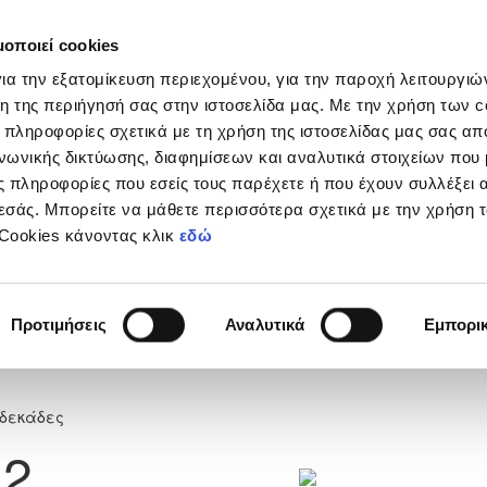
μοποιεί cookies
Διοργανώσεις
Grassroots
Κριτήρια UEFA
Στα
ια την εξατομίκευση περιεχομένου, για την παροχή λειτουργι
η της περιήγησή σας στην ιστοσελίδα μας. Με την χρήση των c
 πληροφορίες σχετικά με τη χρήση της ιστοσελίδας μας σας απ
νωνικής δικτύωσης, διαφημίσεων και αναλυτικά στοιχείων που
 πληροφορίες που εσείς τους παρέχετε ή που έχουν συλλέξει 
εσάς. Μπορείτε να μάθετε περισσότερα σχετικά με την χρήση 
MY (L.F.A) U14 Eagles
 Cookies κάνοντας κλικ
εδώ
U14 Eagles Limassol A
Προτιμήσεις
Αναλυτικά
Εμπορι
2
νδεκάδες
2