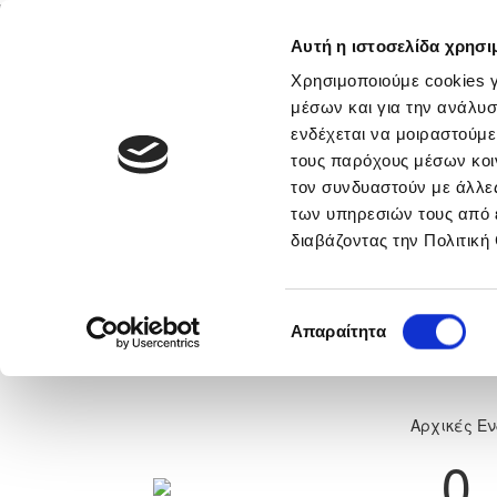
Αυτή η ιστοσελίδα χρησι
Αρχική
Νέα & Πληροφορίες
Εθνικές Ομάδες
Χρησιμοποιούμε cookies γ
μέσων και για την ανάλυσ
ενδέχεται να μοιραστούμε
τους παρόχους μέσων κοι
νικά
Περισσότερα
τον συνδυαστούν με άλλες
των υπηρεσιών τους από 
LYTHRODONTAS FOOTBALL ACADE
διαβάζοντας την Πολιτική
Nicosia A - JUVENTUS ACADEMY 
Επιλογή
Απαραίτητα
0
συγκατάθεσης
Αρχικές Ε
0