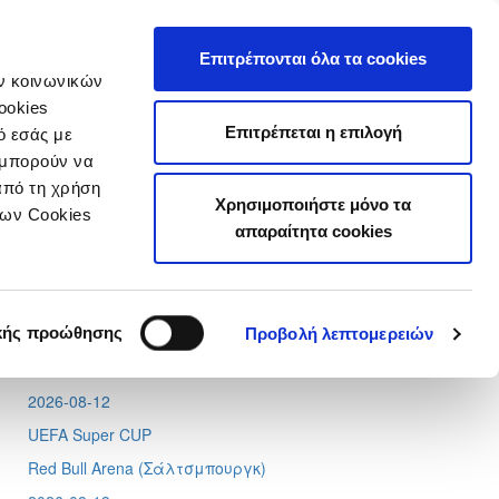
τιστικά
Επιτρέπονται όλα τα cookies
ών κοινωνικών
ookies
Επιτρέπεται η επιλογή
ό εσάς με
 μπορούν να
από τη χρήση
Χρησιμοποιήστε μόνο τα
Tweets by CyprusFA
των Cookies
απαραίτητα cookies
Προσεχή γεγονότα
2026-08-11
Conference League
κής προώθησης
Προβολή λεπτομερειών
Απόλλων - Μπραν
2026-08-12
UEFA Super CUP
Red Bull Arena (
Σάλτσμπουργκ)