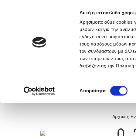
Αυτή η ιστοσελίδα χρησι
Αρχική
Νέα & Πληροφορίες
Εθνικές Ομάδες
Χρησιμοποιούμε cookies γ
μέσων και για την ανάλυσ
ενδέχεται να μοιραστούμε
τους παρόχους μέσων κοι
νικά
Περισσότερα
τον συνδυαστούν με άλλες
των υπηρεσιών τους από 
MASTERCLASS FOOTBALL ACADEM
διαβάζοντας την Πολιτική
MUNDIALITO U14 Eagles Limasso
Επιλογή
Απαραίτητα
0
συγκατάθεσης
Αρχικές Ε
0