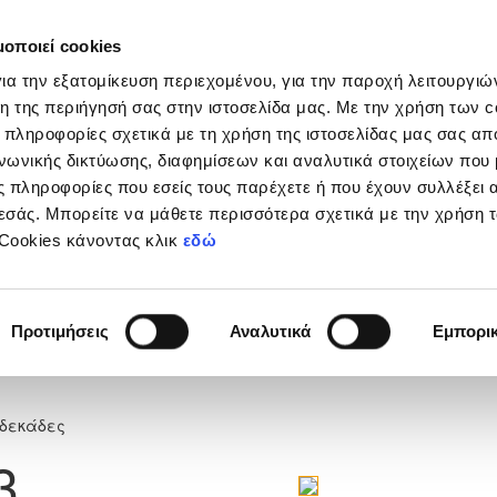
μοποιεί cookies
Διοργανώσεις
Grassroots
Κριτήρια UEFA
Στα
ια την εξατομίκευση περιεχομένου, για την παροχή λειτουργι
η της περιήγησή σας στην ιστοσελίδα μας. Με την χρήση των c
 πληροφορίες σχετικά με τη χρήση της ιστοσελίδας μας σας απ
νωνικής δικτύωσης, διαφημίσεων και αναλυτικά στοιχείων που
 πληροφορίες που εσείς τους παρέχετε ή που έχουν συλλέξει 
εσάς. Μπορείτε να μάθετε περισσότερα σχετικά με την χρήση 
Y U14 Eagles Nicosia A -
 Cookies κάνοντας κλικ
εδώ
l A
Προτιμήσεις
Αναλυτικά
Εμπορι
3
νδεκάδες
3