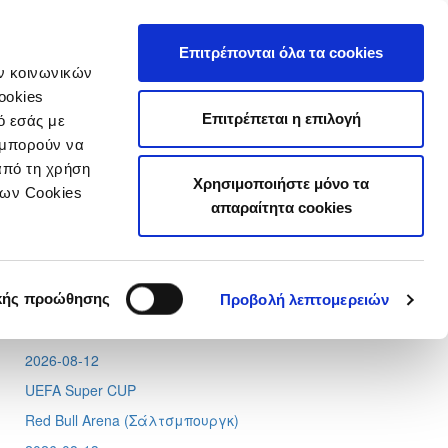
τιστικά
Επιτρέπονται όλα τα cookies
ών κοινωνικών
ookies
Επιτρέπεται η επιλογή
ό εσάς με
 μπορούν να
από τη χρήση
Χρησιμοποιήστε μόνο τα
Tweets by CyprusFA
των Cookies
απαραίτητα cookies
Προσεχή γεγονότα
2026-08-11
Conference League
κής προώθησης
Προβολή λεπτομερειών
Απόλλων - Μπραν
2026-08-12
UEFA Super CUP
Red Bull Arena (
Σάλτσμπουργκ)