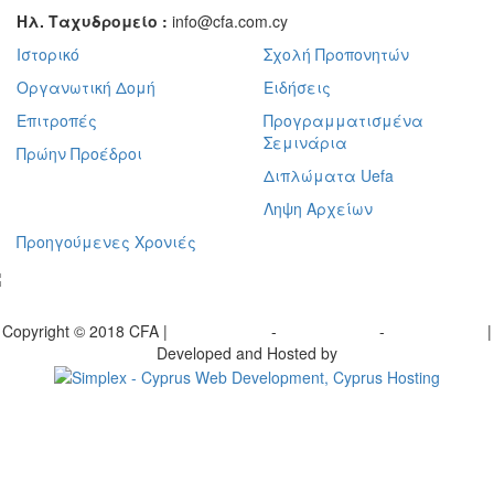
Ηλ. Ταχυδρομείο :
info@cfa.com.cy
Ιστορικό
Σχολή Προπονητών
Οργανωτική Δομή
Ειδήσεις
Επιτροπές
Προγραμματισμένα
Σεμινάρια
Πρώην Προέδροι
Διπλώματα Uefa
Ληψη Αρχείων
Προηγούμενες Χρονιές
γραφείτε στο ενημερωτικό μας δελτίο
Copyright © 2018 CFA |
Privacy policy
-
Terms of Use
-
Cookie Policy
|
Developed and Hosted by
Change your consent