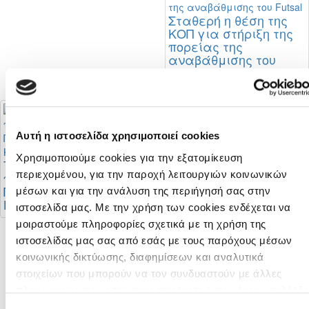
Σταθερή η θέση της
ΚΟΠ για στήριξη της
πορείας της
αναβάθμισης του
Futsal
Αυτή η ιστοσελίδα χρησιμοποιεί cookies
Προκήρυξη
Χρησιμοποιούμε cookies για την εξατομίκευση
Πρωταθλήματων
Το πρόγραμμα της
περιεχομένου, για την παροχή λειτουργιών κοινωνικών
Γυναικών 2026 - 2027
πρώτης φάσης του
Πρωταθλήματος Β’
μέσων και για την ανάλυση της περιήγησή σας στην
Κατηγορίας
ιστοσελίδα μας. Με την χρήση των cookies ενδέχεται να
μοιραστούμε πληροφορίες σχετικά με τη χρήση της
ιστοσελίδας μας σας από εσάς με τους παρόχους μέσων
κοινωνικής δικτύωσης, διαφημίσεων και αναλυτικά
Το πρόγραμμα της
στοιχείων που μπορούν να τον συνδυαστούν με άλλες
πρώτης φάσης της
πληροφορίες που εσείς τους παρέχετε ή που έχουν συλλέξε
Cyprus League by
από τη χρήση των υπηρεσιών τους από εσάς. Μπορείτε να