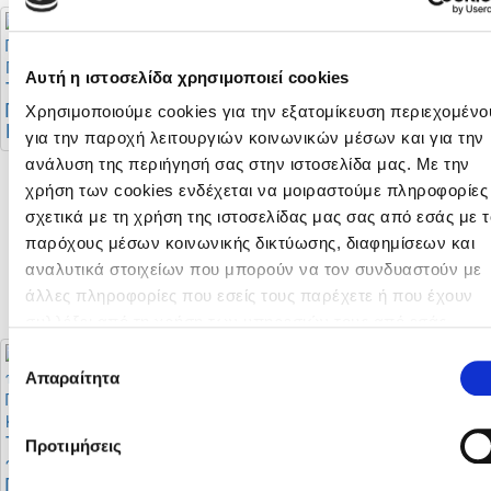
Διαιτητές φιλικών
Αυτή η ιστοσελίδα χρησιμοποιεί cookies
αγώνων
Το πρόγραμμα του
Πρωταθλήματος Νέων
Χρησιμοποιούμε cookies για την εξατομίκευση περιεχομένο
Κ-19 Γ' Κατηγορίας
για την παροχή λειτουργιών κοινωνικών μέσων και για την
ανάλυση της περιήγησή σας στην ιστοσελίδα μας. Με την
χρήση των cookies ενδέχεται να μοιραστούμε πληροφορίες
Σταθερή η θέση της
σχετικά με τη χρήση της ιστοσελίδας μας σας από εσάς με 
ΚΟΠ για στήριξη της
παρόχους μέσων κοινωνικής δικτύωσης, διαφημίσεων και
πορείας της
αναλυτικά στοιχείων που μπορούν να τον συνδυαστούν με
αναβάθμισης του
Futsal
άλλες πληροφορίες που εσείς τους παρέχετε ή που έχουν
συλλέξει από τη χρήση των υπηρεσιών τους από εσάς.
Μπορείτε να μάθετε περισσότερα σχετικά με την χρήση τω
Επιλογή
Cookies διαβάζοντας την Πολιτική Cookies κάνοντας κλικ
ε
Απαραίτητα
συγκατάθεσης
Προκήρυξη
Πρωταθλήματων
Το πρόγραμμα της
Προτιμήσεις
Γυναικών 2026 - 2027
πρώτης φάσης του
Πρωταθλήματος Β’