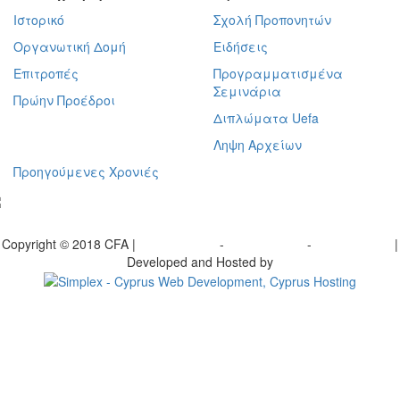
Ιστορικό
Σχολή Προπονητών
Οργανωτική Δομή
Ειδήσεις
Επιτροπές
Προγραμματισμένα
Σεμινάρια
Πρώην Προέδροι
Διπλώματα Uefa
Ληψη Αρχείων
Προηγούμενες Χρονιές
γραφείτε στο ενημερωτικό μας δελτίο
Copyright © 2018 CFA |
Privacy policy
-
Terms of Use
-
Cookie Policy
|
Developed and Hosted by
Change your consent