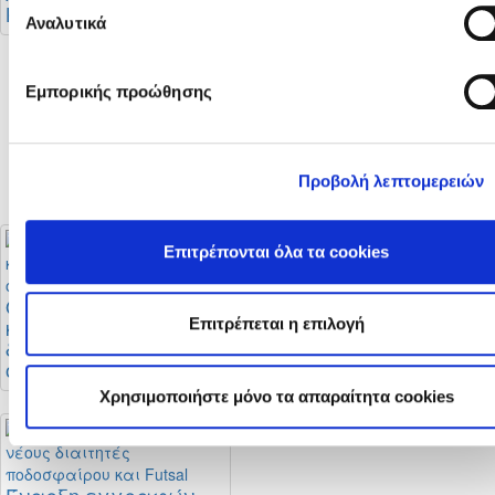
Κατηγορίας
Αναλυτικά
Εμπορικής προώθησης
Στο στάδιο
«Αλφαμέγα» ο
αγώνας Super Cup
2026 (Αποφάσεις Δ.Σ.
ΚΟΠ)
Προβολή λεπτομερειών
Επιτρέπονται όλα τα cookies
Οι αλλαγές στους
Μεταγραφική
κανονισμούς
περίοδος: Τι ισχύει
Επιτρέπεται η επιλογή
διαιτησίας και οι
και πότε
οδηγίες της ΚΟΠ
ολοκληρώνεται
Χρησιμοποιήστε μόνο τα απαραίτητα cookies