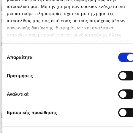
ιστοσελίδα μας. Με την χρήση των cookies ενδέχεται να
μοιραστούμε πληροφορίες σχετικά με τη χρήση της
ιστοσελίδας μας σας από εσάς με τους παρόχους μέσων
Προκήρυξη
κοινωνικής δικτύωσης, διαφημίσεων και αναλυτικά
Πρωταθλήματων
Το πρόγραμμα της
στοιχείων που μπορούν να τον συνδυαστούν με άλλες
Γυναικών 2026 - 2027
πρώτης φάσης του
πληροφορίες που εσείς τους παρέχετε ή που έχουν συλλέξε
Πρωταθλήματος Β’
Κατηγορίας
από τη χρήση των υπηρεσιών τους από εσάς. Μπορείτε να
Επιλογή
μάθετε περισσότερα σχετικά με την χρήση των Cookies
Απαραίτητα
συγκατάθεσης
διαβάζοντας την Πολιτική Cookies κάνοντας κλικ
εδώ
Προτιμήσεις
Το πρόγραμμα της
πρώτης φάσης της
Cyprus League by
Stoiximan περιόδου
Αναλυτικά
2026 - 2027
Εμπορικής προώθησης