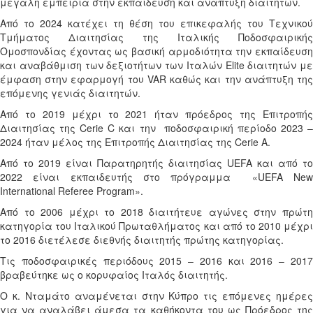
μεγάλη εμπειρία στην εκπαίδευση και ανάπτυξη διαιτητών.
Από το 2024 κατέχει τη θέση του επικεφαλής του Τεχνικού
Τμήματος Διαιτησίας της Ιταλικής Ποδοσφαιρικής
Ομοσπονδίας έχοντας ως βασική αρμοδιότητα την εκπαίδευση
και αναβάθμιση των δεξιοτήτων των Ιταλών
Elite
διαιτητών με
έμφαση στην εφαρμογή του
VAR
καθώς και την ανάπτυξη τη
επόμενης γενιάς διαιτητών.
Από το 2019 μέχρι το 2021 ήταν πρόεδρος της Επιτροπής
Διαιτησίας της
Cerie
C
και την
ποδοσφαιρική περίοδο 2023 
2024 ήταν μέλος της Επιτροπής Διαιτησίας της
Cerie
A
.
Από το 2019 είναι
Παρατηρητής διαιτησίας UEFA
και από το
2022 είναι εκπαιδευτής στο πρόγραμμα
«
UEFA Ne
International Referee Program
».
Από το 2006 μέχρι το 2018 διαιτήτευε αγώνες στην πρώτη
κατηγορία του Ιταλικού Πρωταθλήματος και από το 2010 μέχρι
το 2016 διετέλεσε διεθνής διαιτητής πρώτης κατηγορίας.
Τις ποδοσφαιρικές περιόδους 2015 – 2016 και 2016 – 2017
βραβεύτηκε ως ο κορυφαίος Ιταλός διαιτητής.
Ο κ. Νταμάτο αναμένεται στην Κύπρο τις επόμενες ημέρες
για να αναλάβει άμεσα τα καθήκοντα του ως Πρόεδρος της