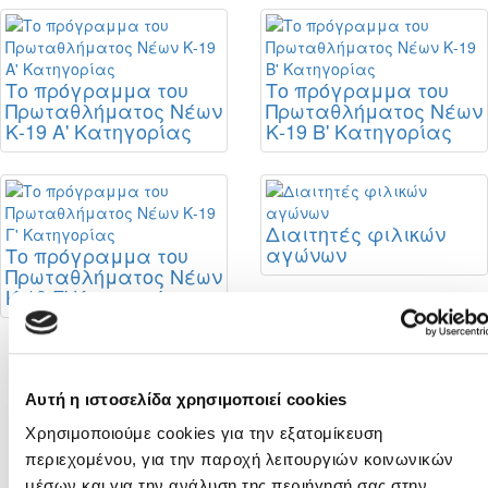
Το πρόγραμμα του
Το πρόγραμμα του
Πρωταθλήματος Νέων
Πρωταθλήματος Νέων
Κ-19 Α' Κατηγορίας
Κ-19 Β' Κατηγορίας
Διαιτητές φιλικών
αγώνων
Το πρόγραμμα του
Πρωταθλήματος Νέων
Κ-19 Γ' Κατηγορίας
Σταθερή η θέση της
ΚΟΠ για στήριξη της
Αυτή η ιστοσελίδα χρησιμοποιεί cookies
πορείας της
Χρησιμοποιούμε cookies για την εξατομίκευση
αναβάθμισης του
Futsal
περιεχομένου, για την παροχή λειτουργιών κοινωνικών
μέσων και για την ανάλυση της περιήγησή σας στην