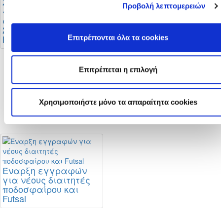
Στο στάδιο
Οι αλλαγές στους
Προβολή λεπτομερειών
«Αλφαμέγα» ο
κανονισμούς
αγώνας Super Cup
διαιτησίας και οι
2026 (Αποφάσεις Δ.Σ.
οδηγίες της ΚΟΠ
ΚΟΠ)
Επιτρέπονται όλα τα cookies
Επιτρέπεται η επιλογή
Μεταγραφική
περίοδος: Τι ισχύει
Χρησιμοποιήστε μόνο τα απαραίτητα cookies
και πότε
ολοκληρώνεται
Έναρξη εγγραφών
για νέους διαιτητές
ποδοσφαίρου και
Futsal