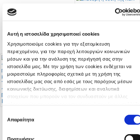
Σταθερή η θέση της
ΚΟΠ για στήριξη της
πορείας της
αναβάθμισης του
Αυτή η ιστοσελίδα χρησιμοποιεί cookies
Futsal
Χρησιμοποιούμε cookies για την εξατομίκευση
περιεχομένου, για την παροχή λειτουργιών κοινωνικών
μέσων και για την ανάλυση της περιήγησή σας στην
ιστοσελίδα μας. Με την χρήση των cookies ενδέχεται να
μοιραστούμε πληροφορίες σχετικά με τη χρήση της
Προκήρυξη
Πρωταθλήματων
ιστοσελίδας μας σας από εσάς με τους παρόχους μέσων
Το πρόγραμμα της
Γυναικών 2026 - 2027
πρώτης φάσης του
κοινωνικής δικτύωσης, διαφημίσεων και αναλυτικά
Πρωταθλήματος Β’
στοιχείων που μπορούν να τον συνδυαστούν με άλλες
Κατηγορίας
πληροφορίες που εσείς τους παρέχετε ή που έχουν συλλέξε
από τη χρήση των υπηρεσιών τους από εσάς. Μπορείτε να
Επιλογή
μάθετε περισσότερα σχετικά με την χρήση των Cookies
Απαραίτητα
συγκατάθεσης
Στο στάδιο
διαβάζοντας την Πολιτική Cookies κάνοντας κλικ
εδώ
«Αλφαμέγα» ο
αγώνας Super Cup
Προτιμήσεις