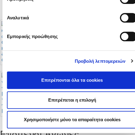
2026 (Αποφάσεις Δ.Σ.
ΚΟΠ)
Αναλυτικά
Εμπορικής προώθησης
Οι αλλαγές στους
Μεταγραφική
κανονισμούς
περίοδος: Τι ισχύει
διαιτησίας και οι
και πότε
οδηγίες της ΚΟΠ
ολοκληρώνεται
Προβολή λεπτομερειών
Επιτρέπονται όλα τα cookies
Έναρξη εγγραφών
για νέους διαιτητές
Επιτρέπεται η επιλογή
ποδοσφαίρου και
Futsal
Χρησιμοποιήστε μόνο τα απαραίτητα cookies
Επόμενοι Αγώνες