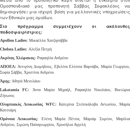
Μέσα από το προπονητικό καμπ δίνεται η ευκαιρία στον
Ομοσπονδιακό μας προπονητή Σάββας Σοφοκλέους να
δημιουργήσει μια ισχυρή
βάση για μελλοντικές υποχρεώσει
των Εθνικών μας ομάδων.
Στο πρόγραμμα συμμετέχουν οι ακόλουθες
ποδοσφαιρίστριες:
Apollon Ladies:
Μικαέλλα Χατζησάββα
Chelsea
Ladies
:
Αλεξία Πετρή
Ακρίτας Χλώρακας:
Ραφαηλία Ανδρέου
ΑΠΟΕΛ:
Αντιγόνη Διομήδους, Εβελίνα Ελέσσα Βαρνάβα, Μαρία Γεωργίου,
Σοφία Σάββα, Χριστίνα Ανδρέου
Άρης:
Αθηνά Μενελάου
Lakatamia
FC
:
Άννα Μαρία Μιχαήλ, Ραφαηλία Νικολάου, Βικτώρι
Ζήνωνος
Ολυμπιακός Λευκωσίας WFC:
Κατερίνα Στεϊσκάλoβα Αντωνίου, Μαρί
Κατσιάρη
Ομόνοια Λευκωσίας:
Ελένη Μαρία Πέτσα, Μαριάμ Συμέου, Μαρίλι
Ανδρέου, Σιμώνη Παπαγεωργίου, Χρυσήλια Αγγελή