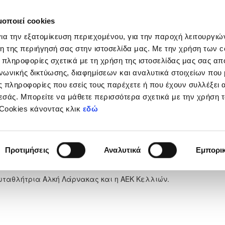
μοποιεί cookies
Διοργανώσεις
Grassroots
Κριτήρια UEFA
Στα
ια την εξατομίκευση περιεχομένου, για την παροχή λειτουργι
η της περιήγησή σας στην ιστοσελίδα μας. Με την χρήση των c
 πληροφορίες σχετικά με τη χρήση της ιστοσελίδας μας σας απ
νωνικής δικτύωσης, διαφημίσεων και αναλυτικά στοιχείων που
 πληροφορίες που εσείς τους παρέχετε ή που έχουν συλλέξει 
εσάς. Μπορείτε να μάθετε περισσότερα σχετικά με την χρήση 
νοδος για Ξυλοφάγου FC
 Cookies κάνοντας κλικ
εδώ
Μαΐου 2026
Προτιμήσεις
Αναλυτικά
Εμπορι
πίλεκτης Κατηγορίας ΣΤΟΚ νίκησε εκτός έδρας με 2-0 την
 έτσι εισιτήιο ανόδου.
ωταθλήτρια Αλκή Λάρνακας και η ΑΕΚ Κελλιών.