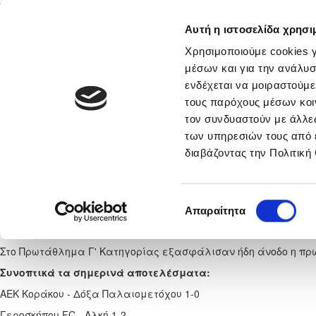
Αυτή η ιστοσελίδα χρησι
Αρχική
Νέα & Πληροφορίες
Εθνικές Ομάδες
Χρησιμοποιούμε cookies γ
μέσων και για την ανάλυσ
ενδέχεται να μοιραστούμε
τους παρόχους μέσων κοι
νικά
Στατιστικά
τον συνδυαστούν με άλλες
των υπηρεσιών τους από 
Εκτός έδρας νίκη και ά
διαβάζοντας την Πολιτική
Σάββατο, 2 
Επιλογή
Απαραίτητα
Η Ξυλοφάγου FC στο σημερινό φινάλε του Πρωταθλήματος Ε
συγκατάθεσης
ΑΠΕΠ Πιτσιλιάς και τερμάτισε στην τρίτη θέση εξασφαλίζοντας
Στο Πρωτάθλημα Γ' Κατηγορίας εξασφάλισαν ήδη άνοδο η πρ
Συνοπτικά τα σημερινά αποτελέσματα:
ΑΕΚ Κοράκου - Δόξα Παλαιομετόχου 1-0
Γεροσκήπου FC - Αλκή 1-2