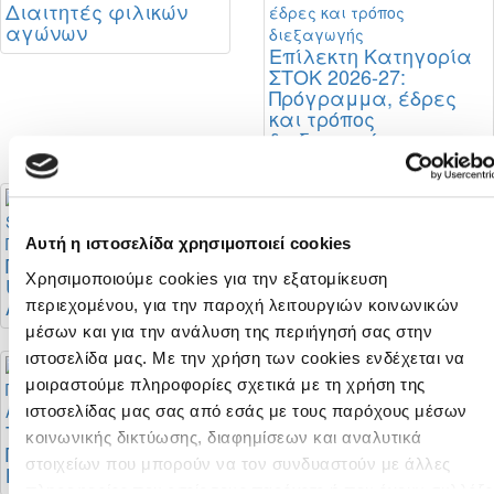
Διαιτητές φιλικών
αγώνων
Επίλεκτη Κατηγορία
ΣΤΟΚ 2026-27:
Πρόγραμμα, έδρες
και τρόπος
διεξαγωγής
Αυτή η ιστοσελίδα χρησιμοποιεί cookies
Παρατηρητής στο
Ορισμοί Κυπρίων
Χρησιμοποιούμε cookies για την εξατομίκευση
UEFA Super Cup ο
διαιτητών στο
Άδωνις Προκοπίου
Conference League
περιεχομένου, για την παροχή λειτουργιών κοινωνικών
μέσων και για την ανάλυση της περιήγησή σας στην
ιστοσελίδα μας. Με την χρήση των cookies ενδέχεται να
μοιραστούμε πληροφορίες σχετικά με τη χρήση της
ιστοσελίδας μας σας από εσάς με τους παρόχους μέσων
Το πρόγραμμα του
Το πρόγραμμα του
κοινωνικής δικτύωσης, διαφημίσεων και αναλυτικά
Πρωταθλήματος Νέων
Πρωταθλήματος Νέων
στοιχείων που μπορούν να τον συνδυαστούν με άλλες
Κ-19 Α' Κατηγορίας
Κ-19 Β' Κατηγορίας
πληροφορίες που εσείς τους παρέχετε ή που έχουν συλλέξε