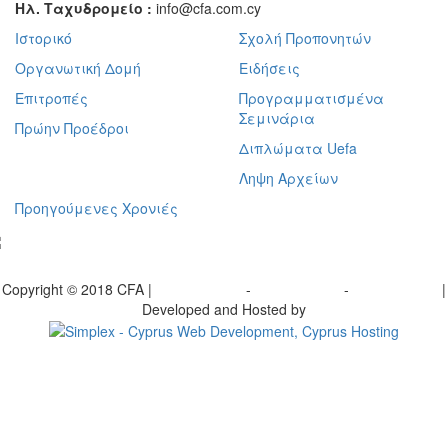
Ηλ. Ταχυδρομείο :
info@cfa.com.cy
Ιστορικό
Σχολή Προπονητών
Οργανωτική Δομή
Ειδήσεις
Επιτροπές
Προγραμματισμένα
Σεμινάρια
Πρώην Προέδροι
Διπλώματα Uefa
Ληψη Αρχείων
Προηγούμενες Χρονιές
γραφείτε στο ενημερωτικό μας δελτίο
Copyright © 2018 CFA |
Privacy policy
-
Terms of Use
-
Cookie Policy
|
Developed and Hosted by
Change your consent