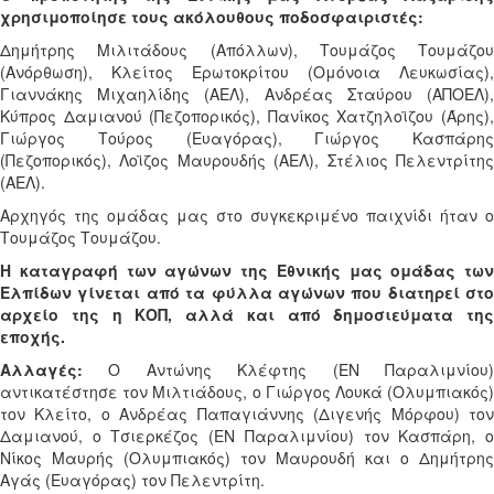
χρησιμοποίησε τους ακόλουθους ποδοσφαιριστές:
Δημήτρης Μιλιτάδους (Απόλλων), Τουμάζος Τουμάζου
(Ανόρθωση), Κλείτος Ερωτοκρίτου (Ομόνοια Λευκωσίας),
Γιαννάκης Μιχαηλίδης (ΑΕΛ), Ανδρέας Σταύρου (ΑΠΟΕΛ),
Κύπρος Δαμιανού (Πεζοπορικός), Πανίκος Χατζηλοϊζου (Άρης),
Γιώργος Τούρος (Ευαγόρας), Γιώργος Κασπάρης
(Πεζοπορικός), Λοϊζος Μαυρουδής (ΑΕΛ), Στέλιος Πελεντρίτης
(ΑΕΛ).
Αρχηγός της ομάδας μας στο συγκεκριμένο παιχνίδι ήταν ο
Τουμάζος Τουμάζου.
Η καταγραφή των αγώνων της Εθνικής μας ομάδας των
Ελπίδων γίνεται από τα φύλλα αγώνων που διατηρεί στο
αρχείο της η ΚΟΠ, αλλά και από δημοσιεύματα της
εποχής.
Αλλαγές:
Ο Αντώνης Κλέφτης (ΕΝ Παραλιμνίου)
αντικατέστησε τον Μιλτιάδους, ο Γιώργος Λουκά (Ολυμπιακός)
τον Κλείτο, ο Ανδρέας Παπαγιάννης (Διγενής Μόρφου) τον
Δαμιανού, ο Τσιερκέζος (ΕΝ Παραλιμνίου) τον Κασπάρη, ο
Νίκος Μαυρής (Ολυμπιακός) τον Μαυρουδή και ο Δημήτρης
Αγάς (Ευαγόρας) τον Πελεντρίτη.