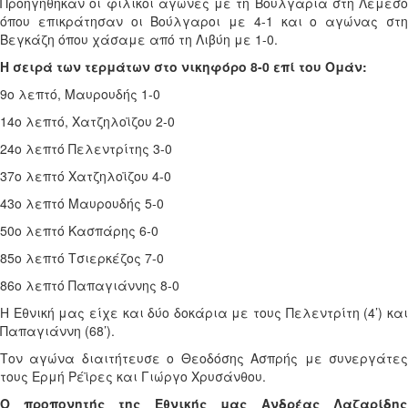
Προηγήθηκαν οι φιλικοί αγώνες με τη Βουλγαρία στη Λεμεσό
όπου επικράτησαν οι Βούλγαροι με 4-1 και ο αγώνας στη
Βεγκάζη όπου χάσαμε από τη Λιβύη με 1-0.
Η σειρά των τερμάτων στο νικηφόρο 8-0 επί του Ομάν:
9ο λεπτό, Μαυρουδής 1-0
14ο λεπτό, Χατζηλοϊζου 2-0
24ο λεπτό Πελεντρίτης 3-0
37ο λεπτό Χατζηλοϊζου 4-0
43ο λεπτό Μαυρουδής 5-0
50ο λεπτό Κασπάρης 6-0
85ο λεπτό Τσιερκέζος 7-0
86ο λεπτό Παπαγιάννης 8-0
Η Εθνική μας είχε και δύο δοκάρια με τους Πελεντρίτη (4’) και
Παπαγιάννη (68’).
Τον αγώνα διαιτήτευσε ο Θεοδόσης Ασπρής με συνεργάτες
τους Ερμή Ρέϊρες και Γιώργο Χρυσάνθου.
Ο προπονητής της Εθνικής μας Ανδρέας Λαζαρίδης