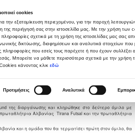
μοποιεί cookies
Διοργανώσεις
Grassroots
Κριτήρια UEFA
Στα
ια την εξατομίκευση περιεχομένου, για την παροχή λειτουργι
η της περιήγησή σας στην ιστοσελίδα μας. Με την χρήση των c
 πληροφορίες σχετικά με τη χρήση της ιστοσελίδας μας σας απ
νωνικής δικτύωσης, διαφημίσεων και αναλυτικά στοιχείων που
 πληροφορίες που εσείς τους παρέχετε ή που έχουν συλλέξει 
εσάς. Μπορείτε να μάθετε περισσότερα σχετικά με την χρήση 
ο Futsal Champions League
 Cookies κάνοντας κλικ
εδώ
ουλίου 2026
Προτιμήσεις
Αναλυτικά
Εμπορι
gue, διοργάνωση στην οποία συμμετέχει η ομάδα του ΑΠΟΕΛ
ound της διοργάνωσης και κληρώθηκε στο δεύτερο όμιλο με
την πρωταθλήτρια Αλβανίας Tirana Futsal και την πρωταθλήτρια
Αλβανία και η ομάδα που θα τερματίσει πρώτη στον όμιλο, θα