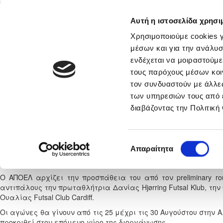
Αυτή η ιστοσελίδα χρησι
Αρχική
Νέα & Πληροφορίες
Εθνικές Ομάδες
Χρησιμοποιούμε cookies γ
μέσων και για την ανάλυσ
ενδέχεται να μοιραστούμε
τους παρόχους μέσων κοι
νικά
Στατιστικά
τον συνδυαστούν με άλλες
των υπηρεσιών τους από 
Οι αντίπαλοι του ΑΠΟΕΛ στ
διαβάζοντας την Πολιτική
Πέμπτη, 9 Ι
Επιλογή
Απαραίτητα
Πραγματοποιήθηκε η κλήρωση του UEFA Futsal Champions Lea
συγκατάθεσης
Λευκωσίας.
Ο ΑΠΟΕΛ αρχίζει την προσπάθεια του από τον preliminary r
αντιπάλους την πρωταθλήτρια Δανίας
Hjørring Futsal Klub, 
Ουαλίας Futsal Club Cardiff.
Οι αγώνες θα γίνουν από τις 25 μέχρι τις 30 Αυγούστου στην 
προκριθεί στον επόμενο γύρο της διοργάνωσης.